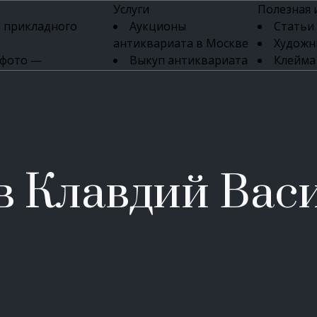
Услуги
Полезная
 прикладного
Аукционы
Статьи
антиквариата в Москве
Художн
 фото —
Выкуп антиквариата
Клейма
ка картин онлайн
в день обращения
Указате
Высокая цена выкупа
клейм 17-
изделий
антиквариата
Бижуте
Эксперты
Серебр
ых приборов
антиквариата
Литейн
о стекла
Антикварные книги
мастерски
в Клавдий Вас
 мебели
Скупка антиквариата
Фарфо
Скупка антикварной
Ювели
зделий
мебели
Скупка антикварных
часов
Продать старинные
часы в Москве
Скупка старинных
вещей