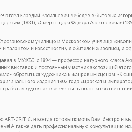
ечатлел Клавдий Васильевич Лебедев в бытовых истори
еркви» (1881), «Смерть царя Федора Алексеевича» (1897
Строгановском училище и Московском училище живописи
ом и талантом и известности у любителей живописи, и о
вал в МУЖВЗ, с 1894 — профессор натурного класса Ака
ых выставок и постоянный участник экспозиций этого
ило» обратиться художника к жанровым сценам: «К сыну»
оригинального издания 1902 года «Царская и императорска
, сработал художник в искусстве в полном соответстви
ART-CRITIC, и всегда готовы помочь Вам, быстро и в
ремя! А также дать профессиональную консультацию ис