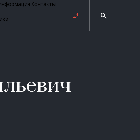
 информация
Контакты
ики
ль русских
20 века
рия
о
ые
е
ильевич
ровые
рные