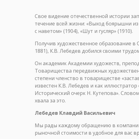
Свое видение отечественной истории зап
течение всей жизни: «Выход боярышни из ц
с наветом» (1904), «Шут и гусляр» (1910).
Получив художественное образование в 
1881), К.В. Лебедев добился своими труд
Он академик Академии художеств, препода
Товарищества передвижных художественн
степени членство в товариществе «застав
известен К.В. Лебедев и как иллюстратор 
Исторический очерк Н. Кутепова». Словом
хвала за это.
Лебедев Клавдий Васильевич
Мы рады каждому обращению в компанию 
рыночной стоимости в удобное для вас в