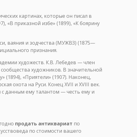
ческих картинах, которые он писал в
), «В приказной избе» (1899), «К боярину
, ваяния и зодчества (МУЖВЗ) (1875—
фициального признания.
демии художеств. К.В. Лебедев — член
 сообщества художников. В значительной
 (1894), «Приятели» (1907). Наконец,
я охота на Руси. Конец XVII и XVIII век.
и с данным ему талантом — честь ему и
ыгодно
продать антиквариат
по
кусствоведа по стоимости вашего