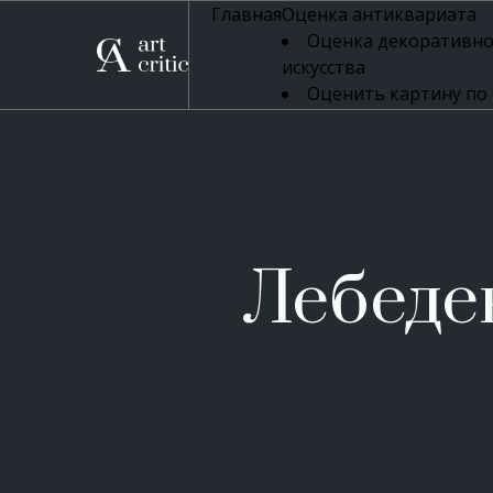
Главная
Оценка антиквариата
Оценка декоративно
искусства
Оценить картину по
профессиональная оцен
Оценка живописи
Оценка серебряных 
Оценка фарфора
Оценка осветительн
Оценка антикварног
Лебеде
Оценка антикварной
Оценка книг
Оценка бронзовых и
Оценка икон