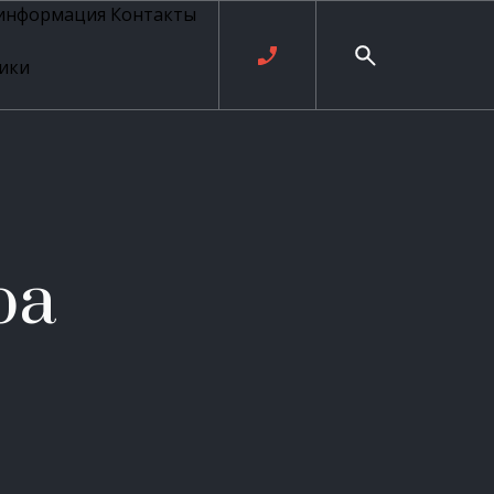
 информация
Контакты
ики
ль русских
20 века
рия
о
ые
е
ра
ровые
рные