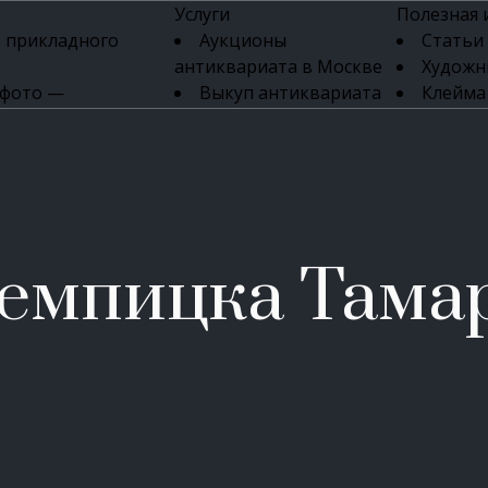
Услуги
Полезная
 прикладного
Аукционы
Статьи
антиквариата в Москве
Художн
 фото —
Выкуп антиквариата
Клейма
ка картин онлайн
в день обращения
Указате
Высокая цена выкупа
клейм 17-
изделий
антиквариата
Бижуте
Эксперты
Серебр
ых приборов
антиквариата
Литейн
о стекла
Антикварные книги
мастерски
емпицка Тама
 мебели
Скупка антиквариата
Фарфо
Скупка антикварной
Ювели
зделий
мебели
Скупка антикварных
часов
Продать старинные
часы в Москве
Скупка старинных
вещей