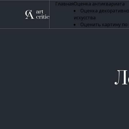
Главная
Оценка антиквариата
Оценка декоративно
искусства
Оценить картину по
профессиональная оцен
Оценка живописи
Оценка серебряных 
Оценка фарфора
Оценка осветительн
Оценка антикварног
Л
Оценка антикварной
Оценка книг
Оценка бронзовых и
Оценка икон