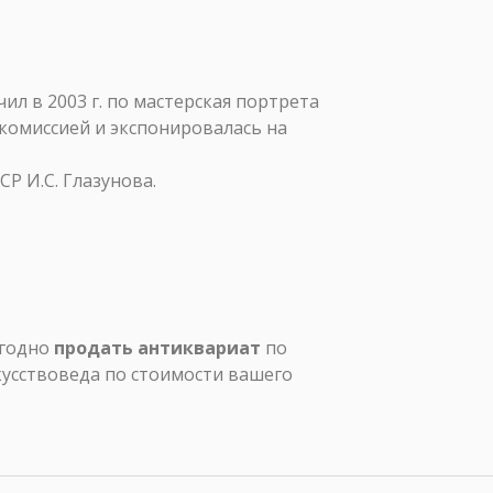
ил в 2003 г. по мастерская портрета
комиссией и экспонировалась на
Р И.С. Глазунова.
ыгодно
продать антиквариат
по
кусствоведа по стоимости вашего