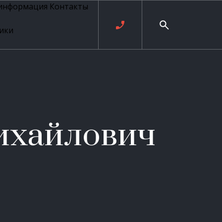
 информация
Контакты
ики
ль русских
20 века
рия
о
ые
е
ихайлович
ровые
рные