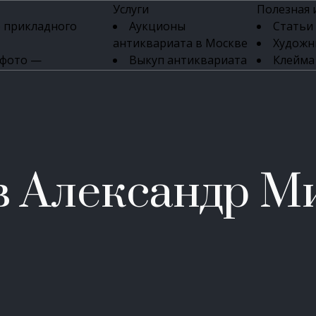
Услуги
Полезная
 прикладного
Аукционы
Статьи
антиквариата в Москве
Художн
 фото —
Выкуп антиквариата
Клейма
ка картин онлайн
в день обращения
Указате
Высокая цена выкупа
клейм 17-
изделий
антиквариата
Бижуте
Эксперты
Серебр
ых приборов
антиквариата
Литейн
о стекла
Антикварные книги
мастерски
в Александр М
 мебели
Скупка антиквариата
Фарфо
Скупка антикварной
Ювели
зделий
мебели
Скупка антикварных
часов
Продать старинные
часы в Москве
Скупка старинных
вещей