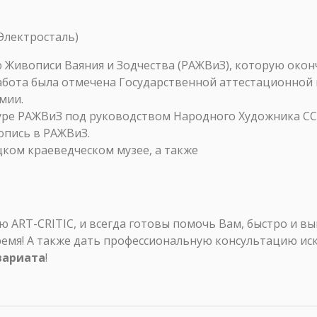
Электросталь)
ю Живописи Ваяния и Зодчества (РАЖВиЗ), которую оконч
абота была отмечена Государственной аттестационной 
мии.
туре РАЖВиЗ под руководством Народного Художника ССС
вопись в РАЖВиЗ.
цком краеведческом музее, а также
ART-CRITIC, и всегда готовы помочь Вам, быстро и в
ремя! А также дать профессиональную консультацию ис
вариата
!