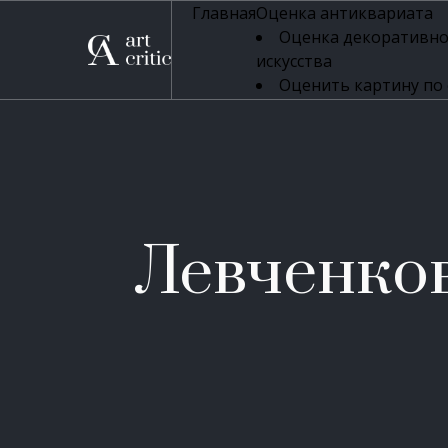
Главная
Оценка антиквариата
Оценка декоративно
искусства
Оценить картину по
профессиональная оцен
Оценка живописи
Оценка серебряных 
Оценка фарфора
Оценка осветительн
Оценка антикварног
Левченко
Оценка антикварной
Оценка книг
Оценка бронзовых и
Оценка икон