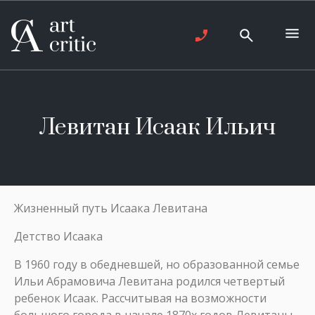
Левитан Исаак Ильич
Жизненный путь Исаака Левитана
Детство Исаака
В 1960 году в обедневшей, но образованной семье
Ильи Абрамовича Левитана родился четвертый
ребенок Исаак. Рассчитывая на возможности