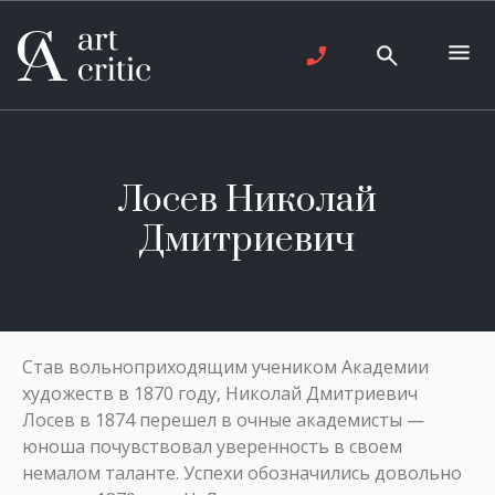
Лосев Николай
Дмитриевич
Став вольноприходящим учеником Академии
художеств в 1870 году, Николай Дмитриевич
Лосев в 1874 перешел в очные академисты —
юноша почувствовал уверенность в своем
немалом таланте. Успехи обозначились довольно