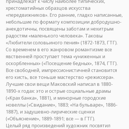
принадлежат к числу наиболее типических,
хрестоматийных образцов искусства
«передвижников». Его ранние, гладко написанные,
небольшие по формату композиции добродушно-
анекдотичны, посвящены заботам и нехитрым
радостям «маленького человека». Таковы
«Любители соловьиного пения» (1872-1873, ГТГ).
Со временем в его жанровом романтизме все
явственней проступает тема «униженных и
оскорбленных» («Посещение бедных», 1874, ГТГ).
Все свободней, импрессионистичней становится
его кисть, все тоньше мастерство «режиссера».
Лучшие свои вещи Маковский написал в 1880-
1890-х годах: это и острые социальные драмы
(«Крах банка», 1881), и минорные городские
новеллы («Свидание», 1883; «На бульваре», 1886-
1887), и задушевно-лирические сценки
(«Объяснение», 1889-1891; все — в ГТГ).
Целый ряд произведений художник посвятил