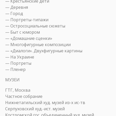
— Крестьянские дети
— Деревня
— Город
— Портреты-типажи
— Остросоциальные сюжеты
— Быт с юмором
— «Домашние сценки»
— Многофигурные композиции
— «Диалоги». Двухфигурные картины
— На Украине
— Портреты
— Пленер
МУЗЕИ
ГТГ, Москва
Частное собрание
Нижнетагильский худ. музей из-х ис-тв
Серпуховский худ.-ист. музей
Костромской гос. объединенный худ. музей