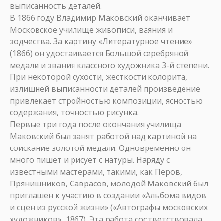
выписанность деталей.
В 1866 году Владимир Маковский оканчивает
Московское училище живописи, ваяния и
зодчества. За картину «Литературное чтение»
(1866) он удостаивается Большой серебряной
медали и звания классного художника 3-й степени.
При некоторой сухости, жесткости колорита,
излишней выписанности деталей произведение
привлекает стройностью композиции, ясностью
содержания, точностью рисунка.
Первые три года после окончания училища
Маковский был занят работой над картиной на
соискание золотой медали. Одновременно он
много пишет и рисует с натуры. Наряду с
известными мастерами, такими, как Перов,
Прянишников, Саврасов, молодой Маковский был
приглашен к участию в создании «Альбома видов
и сцен из русской жизни» («Автографы московских
художников», 1867). Эта работа соответствовала