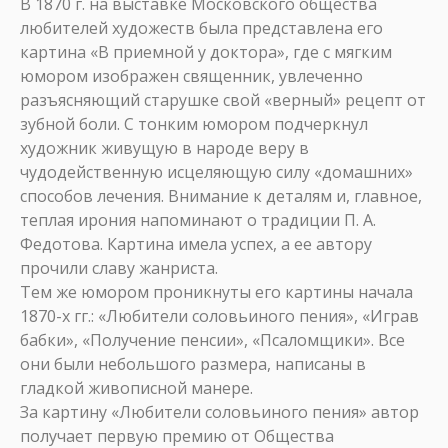
В 1870 г. на выставке Московского общества
любителей художеств была представлена его
картина «В приемной у доктора», где с мягким
юмором изображен священник, увлеченно
разъясняющий старушке свой «верный» рецепт от
зубной боли. С тонким юмором подчеркнул
художник живущую в народе веру в
чудодейственную исцеляющую силу «домашних»
способов лечения. Внимание к деталям и, главное,
теплая ирония напоминают о традиции П. А.
Федотова. Картина имела успех, а ее автору
прочили славу жанриста.
Тем же юмором проникнуты его картины начала
1870-х гг.: «Любители соловьиного пения», «Играв
бабки», «Получение пенсии», «Псаломщики». Все
они были небольшого размера, написаны в
гладкой живописной манере.
За картину «Любители соловьиного пения» автор
получает первую премию от Общества