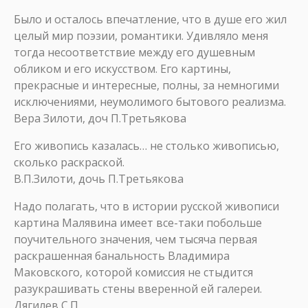
Было и осталось впечатление, что в душе его жил
целый мир поэзии, романтики. Удивляло меня
тогда несоответствие между его душевным
обликом и его искусством. Его картины,
прекрасные и интересные, полны, за немногими
исключениями, неумолимого бытового реализма.
Вера Зилоти, доч П.Третьякова
Его живопись казалась… не столько живописью,
сколько раскраской.
В.П.Зилоти, дочь П.Третьякова
Надо полагать, что в истории русской живописи
картина Малявина имеет все-таки побольше
поучительного значения, чем тысяча первая
раскрашенная банальность Владимира
Маковского, которой комиссия не стыдится
разукрашивать стены вверенной ей галереи.
Дягилев С.П.