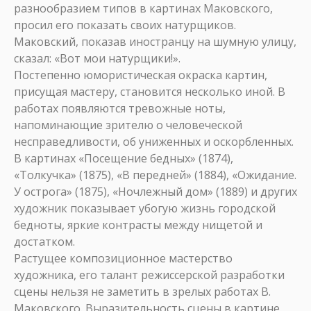
разнообразием типов в картинах Маковского,
просил его показать своих натурщиков.
Маковский, показав иностранцу на шумную улицу,
сказал: «Вот мои натурщики!».
Постепенно юмористическая окраска картин,
присущая мастеру, становится несколько иной. В
работах появляются тревожные ноты,
напоминающие зрителю о человеческой
несправедливости, об униженных и оскорбленных.
В картинах «Посещение бедных» (1874),
«Толкучка» (1875), «В передней» (1884), «Ожидание.
У острога» (1875), «Ночлежный дом» (1889) и других
художник показывает убогую жизнь городской
бедноты, яркие контрасты между нищетой и
достатком.
Растущее композиционное мастерство
художника, его талант режиссерской разработки
сцены нельзя не заметить в зрелых работах В.
Маковского. Выразительность сцены в картине