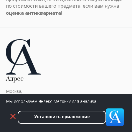
по стоимости вашего предмета, если вам нужна
оценка антиквариата
!
Адрес
Москва,
Хамовнический вал,
Мы используем Яндекс Метрику для анализа
дом 10.
посещаемости сайта. Нажмите «Принять», чтобы
+7 (968) 889-89-17
разрешить сбор данных.
Установить приложение
Отправить сообщение
Принять
Закрыть