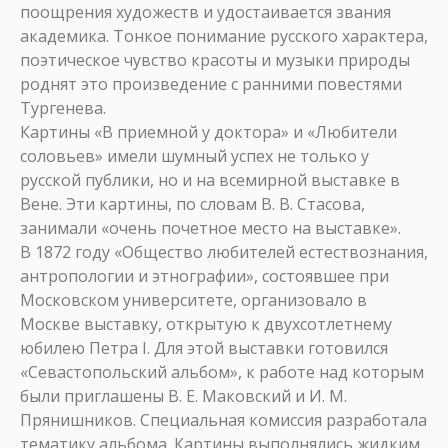
поощрения художеств и удостаивается звания
академика. Тонкое понимание русского характера,
поэтическое чувство красоты и музыки природы
роднят это произведение с ранними повестями
Тургенева.
Картины «В приемной у доктора» и «Любители
соловьев» имели шумный успех не только у
русской публики, но и на всемирной выставке в
Вене. Эти картины, по словам В. В. Стасова,
занимали «очень почетное место на выставке».
В 1872 году «Общество любителей естествознания,
антропологии и этнографии», состоявшее при
Московском университете, организовало в
Москве выставку, открытую к двухсотлетнему
юбилею Петра I. Для этой выставки готовился
«Севастопольский альбом», к работе над которым
были приглашены В. Е. Маковский и И. М.
Прянишников. Специальная комиссия разработала
тематику альбома. Картины выполнялись жидким