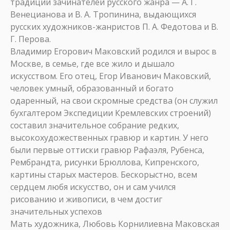
традиции зачинателей русского жанра — А. Г.
Венецианова и В. А. Тропинина, выдающихся
русских художников-жанристов П. А. Федотова и В.
Г. Перова.
Владимир Егорович Маковский родился и вырос в
Москве, в семье, где все жило и дышало
искусством. Его отец, Егор Иванович Маковский,
человек умный, образованный и богато
одаренный, на свои скромные средства (он служил
бухгалтером Экспедиции Кремлевских строений)
составил значительное собрание редких,
высокохудожественных гравюр и картин. У него
были первые оттиски гравюр Рафаэля, Рубенса,
Рембрандта, рисунки Брюллова, Кипренского,
картины старых мастеров. Бескорыстно, всем
сердцем любя искусство, он и сам учился
рисованию и живописи, в чем достиг
значительных успехов
Мать художника, Любовь Корнилиевна Маковская