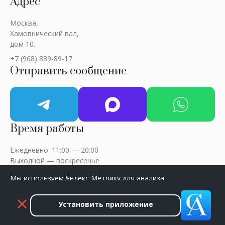
Адрес
Москва,
Хамовнический вал,
дом 10.
+7 (968) 889-89-17
Отправить сообщение
Время работы
Ежедневно: 11:00 — 20:00
Выходной — воскресенье
Мы используем Яндекс Метрику для анализа
посещаемости сайта. Нажмите «Принять», чтобы
разрешить сбор данных.
Установить приложение
ART-CRITIC © 2018 - 2026 / Все права защищены
Принять
Закрыть