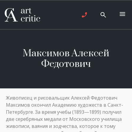
Максимов Алексей
Федотович
Живописец и рисовальщик Алексей Федотович
Максимов окончил Академию художеств в Санкт-
Петербурге. За время учебы (1893—1899) получил
две серебряных медали от Московского училища
живописи, ваяния и зодчества, которое к тому