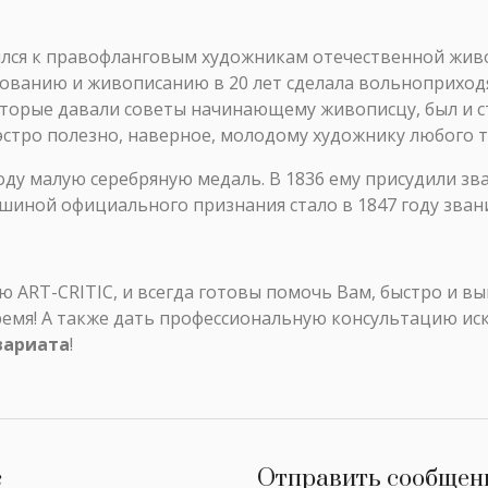
лся к правофланговым художникам отечественной живо
сованию и живописанию в 20 лет сделала вольноприх
оторые давали советы начинающему живописцу, был и 
стро полезно, наверное, молодому художнику любого т
оду малую серебряную медаль. В 1836 ему присудили зва
шиной официального признания стало в 1847 году зван
ART-CRITIC, и всегда готовы помочь Вам, быстро и в
ремя! А также дать профессиональную консультацию ис
вариата
!
с
Отправить сообщен