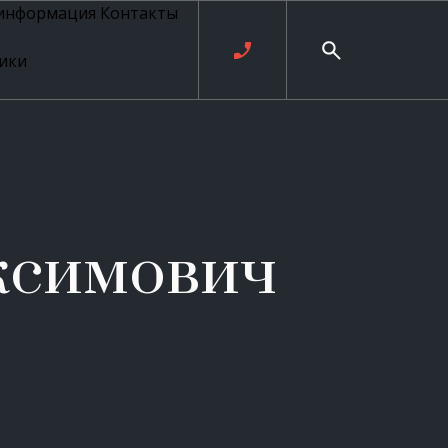
 информация
Контакты
ики
ль русских
20 века
рия
о
ые
е
ксимович
ровые
рные