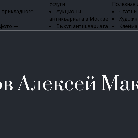
Услуги
Полезная
 прикладного
Аукционы
Статьи
антиквариата в Москве
Художн
 фото —
Выкуп антиквариата
Клейма
ка картин онлайн
в день обращения
Указате
Высокая цена выкупа
клейм 17-
изделий
антиквариата
Бижуте
Эксперты
Серебр
ых приборов
антиквариата
Литейн
о стекла
Антикварные книги
мастерски
в Алексей Ма
 мебели
Скупка антиквариата
Фарфо
Скупка антикварной
Ювели
зделий
мебели
Скупка антикварных
часов
Продать старинные
часы в Москве
Скупка старинных
вещей