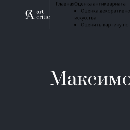
Главная
Оценка антиквариата
Оценка декоративно
искусства
Оценить картину по
профессиональная оцен
Оценка живописи
Оценка серебряных 
Оценка фарфора
Оценка осветительн
Оценка антикварног
Максимо
Оценка антикварной
Оценка книг
Оценка бронзовых и
Оценка икон