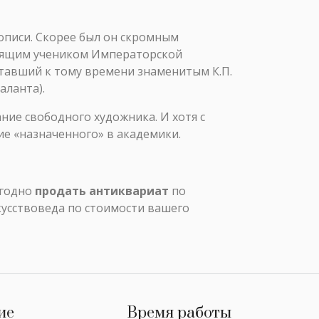
писи. Скорее был он скромным
одящим учеником Императорской
ставший к тому времени знаменитым К.П.
аланта).
ние свободного художника. И хотя с
ие «назначенного» в академики.
ыгодно
продать антиквариат
по
кусствоведа по стоимости вашего
ие
Время работы