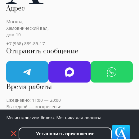
Адрес
Москва,
Хамовнический вал,
дом 10.
+7 (968) 889-89-17
Отправить сообщение
Время работы
Ежедневно: 11:00 — 20:00
Выходной — воскресенье
Мы используем Яндекс Метрику для анализа
посещаемости сайта. Нажмите «Принять», чтобы
разрешить сбор данных.
Установить приложение
ART-CRITIC © 2018 - 2026 / Все права защищены
Принять
Закрыть