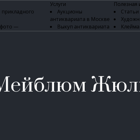
Услуги
Полезная
 прикладного
Аукционы
Статьи
антиквариата в Москве
Художн
 фото —
Выкуп антиквариата
Клейма
ка картин онлайн
в день обращения
Указате
Высокая цена выкупа
клейм 17-
изделий
антиквариата
Бижуте
Эксперты
Серебр
ых приборов
антиквариата
Литейн
о стекла
Антикварные книги
мастерски
Мейблюм Жюл
 мебели
Скупка антиквариата
Фарфо
Скупка антикварной
Ювели
зделий
мебели
Скупка антикварных
часов
Продать старинные
часы в Москве
Скупка старинных
вещей