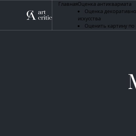
Главная
Оценка антиквариата
Оценка декоративно
искусства
Оценить картину по
профессиональная оцен
Оценка живописи
Оценка серебряных 
Оценка фарфора
Оценка осветительн
Оценка антикварног
Оценка антикварной
Оценка книг
Оценка бронзовых и
Оценка икон