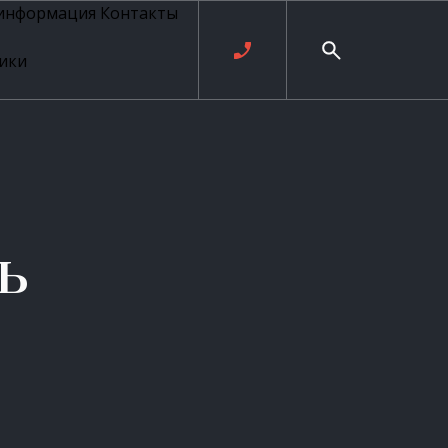
 информация
Контакты
ики
ль русских
20 века
рия
о
ые
е
ь
ровые
рные