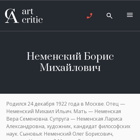
Неменский Борис
Михайлович
Родился 24 декабря 1922 года в Москве. Отец —
Неменский Михаил Ильич. Мать — Неменская
Вера Семеновна. Супруга — Неменская Лариса
Александровна, художник, кандидат философских
наук. Сыновья: Неменский Олег Борисович,