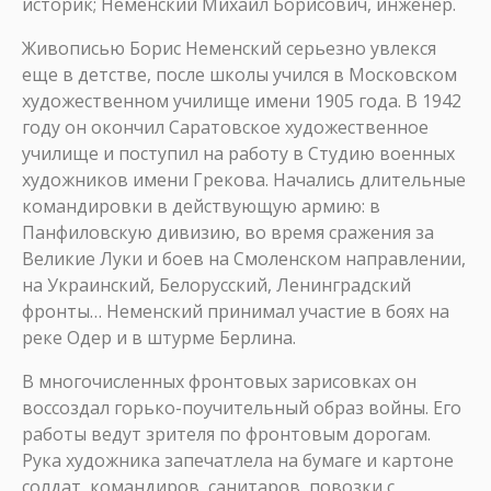
историк; Неменский Михаил Борисович, инженер.
Живописью Борис Неменский серьезно увлекся
еще в детстве, после школы учился в Московском
художественном училище имени 1905 года. В 1942
году он окончил Саратовское художественное
училище и поступил на работу в Студию военных
художников имени Грекова. Начались длительные
командировки в действующую армию: в
Панфиловскую дивизию, во время сражения за
Великие Луки и боев на Смоленском направлении,
на Украинский, Белорусский, Ленинградский
фронты… Неменский принимал участие в боях на
реке Одер и в штурме Берлина.
В многочисленных фронтовых зарисовках он
воссоздал горько-поучительный образ войны. Его
работы ведут зрителя по фронтовым дорогам.
Рука художника запечатлела на бумаге и картоне
солдат, командиров, санитаров, повозки с