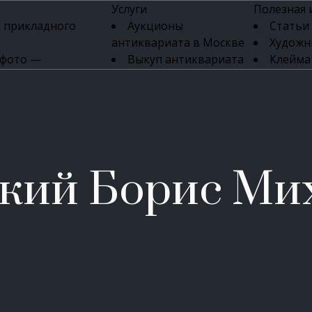
Услуги
Полезная
 прикладного
Аукционы
Статьи
антиквариата в Москве
Художн
 фото —
Выкуп антиквариата
Клейма
ка картин онлайн
в день обращения
Указате
Высокая цена выкупа
клейм 17-
изделий
антиквариата
Бижуте
Эксперты
Серебр
ых приборов
антиквариата
Литейн
о стекла
Антикварные книги
мастерски
кий Борис Ми
 мебели
Скупка антиквариата
Фарфо
Скупка антикварной
Ювели
зделий
мебели
Скупка антикварных
часов
Продать старинные
часы в Москве
Скупка старинных
вещей