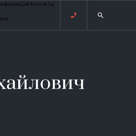
 информация
Контакты
ики
ль русских
20 века
рия
о
ые
е
хайлович
ровые
рные