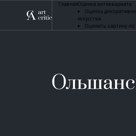
Главная
Оценка антиквариата
Оценка декоративно
искусства
Оценить картину по
профессиональная оцен
Оценка живописи
Оценка серебряных 
Оценка фарфора
Оценка осветительн
Оценка антикварног
Ольшанс
Оценка антикварной
Оценка книг
Оценка бронзовых и
Оценка икон