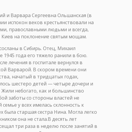
ий и Варвара Сергеевна Ольшанская (в
ии испокон веков крестьянствовали на
ами, православными людьми и всегда,
в Киев на поклонение святым мощам.
ать судьбу и оставил свои документы в Серовском училище. А я решил рискнуть. Забрал документы из училища и стал сдавать экзамены в институт имени И.Е. Репина.Разумеется, я не поступил, но опыт сдачи экзаменов приобрел большой. Сколько их еще будет в моей жизни, но воля к победе рождалась в ранней юности.Володя Кудрявцев в Серовское училище тоже не поступил, и мы, усталые, но непобежденные, вернулись в родной Тамбов. Впечатленияот Питера были колоссальные. Желание учиться и жить в городе на Неве было настолько большим, что я даже хотел устроиться лимитчиком в пожарную часть и быть вольнослушателем в Академии художеств. Но… нет, судьбе было угодно, чтобы осенью я устроился на работу в Тамбовский дворец пионеров художником-оформителем. В свободное время ходил рисовать в художественную школу. Директором там в это время была Алла Никитична Ляпина. Она была сторонницей раскрепощения творческой личности и к классическому штудированию не питала особых симпатий. Но к нам была настроена доброжелательно и нашим занятиям не препятствовала.Вдобавок ко всему я еще посещал художественный факультет в педучилище, рисовал и писал с натуры живую модель. Дома для души делал сюжетные композиции, иллюстрации к классике, что-то на исторические темы. Времени не хватало, дел было невпроворот: работа, подготовка к поступлению, творческая работа с композициями… Так что год пролетел быстро, и я снова поехал испытывать судьбу. В институте И.Е. Репина меня в этот раз даже не допустили к сдаче экзаменов. Я решил попробовать свои силы в Москве, в Суриковском институте.После Ленинграда впечатления от Суриковского института были самыми прозаичными. Ощущение казенного дома, неухоженного и заброшенного, осталось во мне до сих пор. В Суриковском мои композиции и рисунки понравились, но до экзаменов и тут не допустили, вяло мотивируя малым количеством работ маслом, рисунков обнаженной модели и отсутствием «училищного» образования. Пришлось вернуться в Тамбов. Подумав и посоветовавшись с друзьями и близкими, я принял решение, во многом определившее мою дальнейшую жизнь: поступать в Пензенское художественное училище имени К.А. Савицкого. Его статус и уровень подготовки в стенах училища в то время были одними из лучших в России. А выпускников Тамбовской художественной школы благодаря хорошей выучке принимали охотно.Я без особого напряжения сдал вступительные экзамены, и даже было предложение зачислить меня на более старший курс. Но впереди ждала армия, и пред