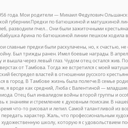
1956 года. Мои родители — Михаил Федулович Ольшанск
ской губернии.Предки по батюшкиной и матушкиной лин
хлеб, разводили пчел… Они были зажиточными крестьян
рабабушка Арина по батюшкиной линии пешком ходила 
аких замечательных педагогов в наши школы.Как-то я вычитал в книге об искусстве Н.Н. Ге важную рекомендацию — работать по памяти — и пристрастился к этому занятию на всю жизнь. С каким удовольствием я воспроизводил на бумаге когда-то увиденные и запомнившиеся мне сцены из жизни, лица знакомых и незнакомых людей… Это очень помогает в работе над композициями, сообщая убедительность изображаемым сюжетам.Занятия по живописи в художественной школе вел Юрий Иванович Киселев. Ученик А.И. Курнакова, Киселев после окончания орловского института вернулся на родину в Тамбов под начало А.И. Левшина. Увлеченный художник и разносторонне развитая личность, он и нас, ребят, увлек рассказами о многогранности мира искусства. С тех пор и до сего времени нас связывает крепкая творческая дружба. Мы с ним часто встречаемся и обсуждаем проблемы и возможности живописи, печальное положение в культуре, перипетии повседневной жизни…В художественной школе сформировалась творческая группа. Нас объединили и возраст, и социальное положение, и любовь к искусству. И наша дружба по воле судеб сохранилась до сих пор. Борис Ткачев, Владимир и Николай Кудрявцевы и я — мы вместе ходили на этюды, вместе спустя время учились в Пензенском художественном училище имени К.А. Савицкого. Когда вернулись в Тамбов, вступили в Союз художников России. Постоянно встречаясь, мы и теперь ведем беседы о тернистых путях в искусстве.Еще в художественной школе я начал заниматься исторической тематикой. Меня увлекала и захватывала возможность мысленно перенестись в эпоху, когда происходили изображаемые события, чтобы прикоснуться к необычному, волнующему и неувядающему источнику бурлящих страстей, окунуться в них с головой и дать волю фантазии -это ли не момент истины, подвластный творцу?В классическом и академическом направлении исторический жанр с давних пор считался вершиной живописи — и по сложности исполнения, и по серьезности содержания. Понимание этого усиливало во мне желание посвятить свое творчество истории.Я много рисовал и писал с натуры и по памяти. Большие кипы альбомов и листов с рисунками храню до сих пор. Это создало твердую основу для освоения академических знаний. Я не согласен с бытующим мнением, будто бы серьезная академическая школа сковывает, а то и вообще убивает творческий потенциал. Да, для тех, кто недоучился, -это камень на шее, который тянет на дно, позволяя видеть свое несовершенство. А научиться надо многому. Потребуется не меньше двух десятков лет, а то и по более, чтобы освоить основы академического рисунка и классической живописи. Но упорство и труд будут вознаграждены, когда почувствуешь легкость и уверенность в руке, поймешь красоту бесконечности в великом мире искусства.После окончания в 1973 году и средней, и художественной школы у меня уже не было сомнений в выборе дальнейшего жизненного пути: я твердо решил посвятить себя живописи. После восьмого класса я было поступил в педучилище на художественно-графический факультет, но проучился в нем всего-то месяца полтора. Из-за существовавшего там приоритета естественных наук над живописью я покинул сие заведение и вернулся в девятый класс.Получив дипломы о среднем образовании, мы с Володей Кудрявцевым поехали в Санкт-Петербург (тогда Ленинград), чтобы поступать в художественное училище имени В.А. Серова. До сих пор в памяти стоит то летнее утро, когда мы сошли с поезда и вышли на Невский проспект. Белые ночи были в самом разгаре, и утро наступило почти незаметно. Мы с Владимиром шли по Невскому, и целый мир открывался перед нами: все лучшее в жизни было впереди. С того незабвенного утра город на Неве стал для меня чем-то светлым, возвышенным, дающим творческий импульс видом своих парков, площадей, дворцов и музеев. И пусть архитектура города прозападного образца, но это — «русский Запад». Он и по сию пору манит меня к себе. Так и тянет побродить по улочкам и аллеям прекрасного города, постоять у бурлящих фонтанов и сохранить в памяти взлет и падение сверкающих струй.Мы с Кудрявцевым решили показать свои работы в институте имени И.Е. Репина — и нас допустили до сдачи экзаменов! Правда, на графическое отделение: у нас не было работ маслом.Это еще одно подтверждение того, насколько серьезной была подготовка в Тамбовской художественной школе под руководством А.И. Левшина. Поразмыслив, Володя не стал испытыв