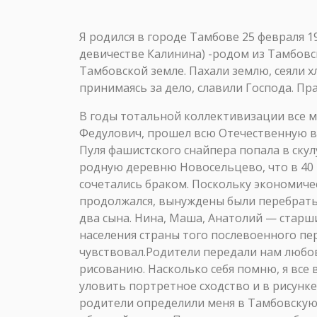
Я родился в городе Тамбове 25 февраля 
девичестве Калинина) -родом из Тамбов
Тамбовской земле. Пахали землю, сеяли 
принимаясь за дело, славили Господа. П
В годы тотальной коллективизации все мои славные предки были раскулачены, но, к счастью, не сосланы в Сибирь. Отец, Михаил Федулович, прошел всю Отечественную войну. Был трижды ранен. Имел боевые награды. В апреле 1945 года его тяжело ранили в бою. Пуля фашистского снайпера попала в скулу и вышла через левый глаз. Чудом отец остался жив. После лечения в госпитале вернулся в родную деревню Новосельцево, что в 40 верстах от Тамбова. Тогда же встретился с моей матушкой Варварой. В скором времени они сочетались браком. Поскольку экономический беспредел властей в отношении русского крестьянства, начатый в тридцатых годах, продолжался, вынуждены были перебраться в город. В Тамбове жизнь была полегче.В семье родилось шестеро детей — четыре дочери и два сына. Нина, Маша, Анатолий — старшие, я вроде как средний, Люба с Валентиной — младшие. Жили небогато, как и большинство населения страны того послевоенного периода. Отец был инвалидом войны второй группы и особой заботы со стороны властей не чувствовал.Родители передали нам любовь к знаниям и стремление к духовным поискам. В нашей семье у всех имелась склонность к рисованию. Насколько себя помню, я все время что-то рисовал и лепил. Самой талантливой из всех была старшая сестра Нина. Могла легко уловить портретное сходство и в рисунке передать характер. Жаль, что профессиональным художником она не стала.В десять лет родители определили меня в Тамбовскую художественную школу, которую я с удовольствием посещал три раза в неделю после занятий в обычной школе. Приходилось делать большущий крюк, поскольку художественная школа находилась в другом районе, а транспорт ходил плохо. Порой мне приходилось тяжеловато, но, наверное, с трудностей и начинается закалка характера.В общеобразовательной школе дела шли нормально, на уроках запоминал большую часть информации. И дома на подготовку уроков времени уходило немного. Правда, почему-то невзлюбил химию и физику, но твердую тройку имел и по этим предметам.Из произведений художественной литературы читал много и все подряд. Отец часто приносил книги из библиотеки. Повзрослев, я стал сам выбирать книги для чтения. Прочитанное расширяло кругозор и будоражило фантазию.С удовольствием ходил с друзьями в кино, зачастую убегая с уроков. Хотя много времени уходило на рисование, но и фильмы смотрел: порой по два-три раза — билеты тогда были дешевые.Я запомнил то время как хорошее, веселое. Учителя — замечательные люди, хорошо знали свое дело и по-доброму относились к нам. Но, когда вижу свою школу во сне, просыпаюсь в холодном поту. Вот такой парадокс…Другое дело — художественная школа. Курс на академические знания служил установкой и для учителей, и для учеников. Замечательный педагог и художник Алексей Иванович Левшин имел классическое образование, и своим ученикам он пытался передать серьезное отношение и любовь к искусству. Тогда же в школе преподавал талантливый художник Юрий Павлович Новиков. Он сумел зажечь в нас искру творчества. Мы приносили ему кипы листов со своими набросками и зарисовками. Все это он разглядывал и оценивал самым внимательным образом, стимулируя у нас развитие профессиональных навыков. А как живы и интересны были рассказы Юрия Павловича о художниках и искусстве! Побольше бы т