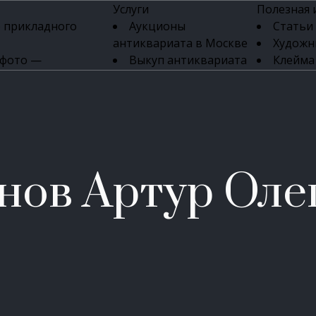
Услуги
Полезная
 прикладного
Аукционы
Статьи
антиквариата в Москве
Художн
 фото —
Выкуп антиквариата
Клейма
ка картин онлайн
в день обращения
Указате
Высокая цена выкупа
клейм 17-
изделий
антиквариата
Бижуте
Эксперты
Серебр
ых приборов
антиквариата
Литейн
о стекла
Антикварные книги
мастерски
нов Артур Оле
 мебели
Скупка антиквариата
Фарфо
Скупка антикварной
Ювели
зделий
мебели
Скупка антикварных
часов
Продать старинные
часы в Москве
Скупка старинных
вещей