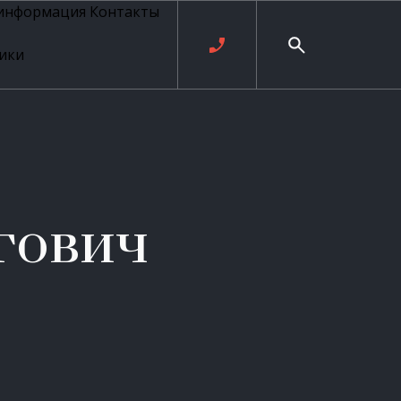
 информация
Контакты
ики
ль русских
20 века
рия
о
ые
е
гович
ровые
рные