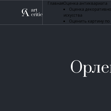
Главная
Оценка антиквариата
Оценка декоративно
искусства
Оценить картину по
профессиональная оцен
Оценка живописи
Оценка серебряных 
Оценка фарфора
Оценка осветительн
Оценка антикварног
Орле
Оценка антикварной
Оценка книг
Оценка бронзовых и
Оценка икон