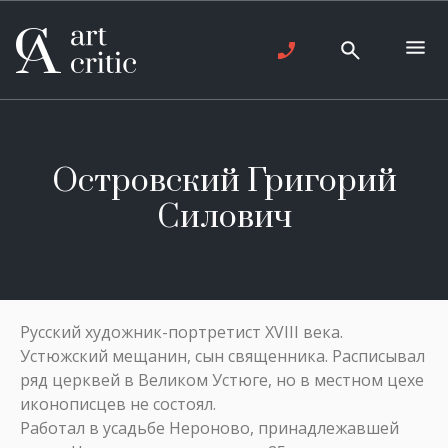
Островский Григорий
Силович
Русский художник-портретист XVIII века.
Устюжский мещанин, сын священника. Расписывал
ряд церквей в Великом Устюге, но в местном цехе
иконописцев не состоял.
Работал в усадьбе Нероново, принадлежавшей