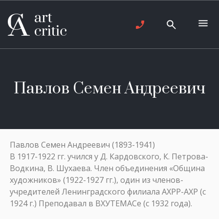
Павлов Семен Андреевич
Павлов Семен Андреевич (1893-1941)
В 1917-1922 гг. учился у Д. Кардовского, К. Петрова-
Водкина, В. Шухаева. Член объединения «Община
художников» (1922-1927 гг.), один из членов-
учредителей Ленинградского филиала АХРР-АХР (с
1924 г.) Преподавал в ВХУТЕМАСе (с 1932 года).