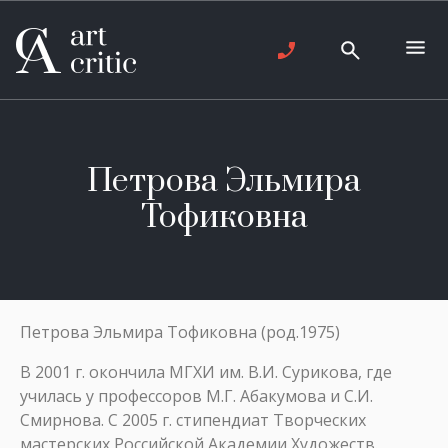
Петрова Эльмира
Тофиковна
Петрова Эльмира Тофиковна (род.1975)
В 2001 г. окончила МГХИ им. В.И. Сурикова, где
училась у профессоров М.Г. Абакумова и С.И.
Смирнова. С 2005 г. стипендиат Творческих
мастерских Российской Академии Художеств.