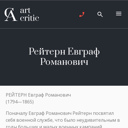
Рейтерн Евграф
Романович
РЕЙТЕРН Евграф Романович
(1794—1865)
Поначалу Евграф Романович Рейтерн посвятил
себя военной службе, что было неудивительным в
годы больших и малых военных кампаний