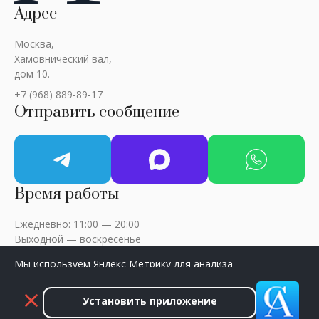
Адрес
Москва,
Хамовнический вал,
дом 10.
+7 (968) 889-89-17
Отправить сообщение
Время работы
Ежедневно: 11:00 — 20:00
Выходной — воскресенье
Мы используем Яндекс Метрику для анализа
посещаемости сайта. Нажмите «Принять», чтобы
разрешить сбор данных.
Установить приложение
ART-CRITIC © 2018 - 2026 / Все права защищены
Принять
Закрыть