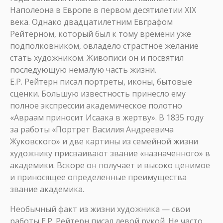
Наполеона в Европе в первом десятилетии XIX
века. Однако двадцатилетним Евграфом
Рейтерном, который был к тому времени уже
подполковником, овладело страстное желание
стать художником. Живописи он и посвятил
последующую немалую часть жизни.
Е.Р. Рейтерн писал портреты, иконы, бытовые
сценки. Большую известность принесло ему
полное экспрессии академическое полотно
«Авраам приносит Исаака в жертву». В 1835 году
за работы «Портрет Василия Андреевича
Жуковского» и две картины из семейной жизни
художнику присваивают звание «назначенного» в
академики. Вскоре он получает и высоко ценимое
и приносящее определенные преимущества
звание академика.
Необычный факт из жизни художника — свои
работы Е.Р. Рейтерн писал левой рукой. Не часто