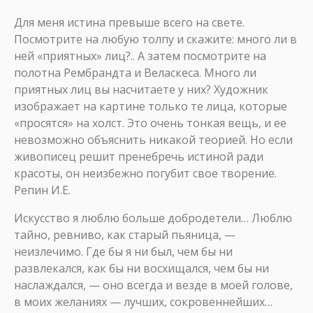
Для меня истина превыше всего на свете.
Посмотрите на любую толпу и скажите: много ли в
ней «приятных» лиц?.. А затем посмотрите на
полотна Рембрандта и Веласкеса. Много ли
приятных лиц вы насчитаете у них? Художник
изображает на картине только те лица, которые
«просятся» на холст. Это очень тонкая вещь, и ее
невозможно объяснить никакой теорией. Но если
живописец решит пренебречь истиной ради
красоты, он неизбежно погубит свое творение.
Репин И.Е.
Искусство я люблю больше добродетели… Люблю
тайно, ревниво, как старый пьяница, —
неизлечимо. Где бы я ни был, чем бы ни
развлекался, как бы ни восхищался, чем бы ни
наслаждался, — оно всегда и везде в моей голове,
в моих желаниях — лучших, сокровеннейших…