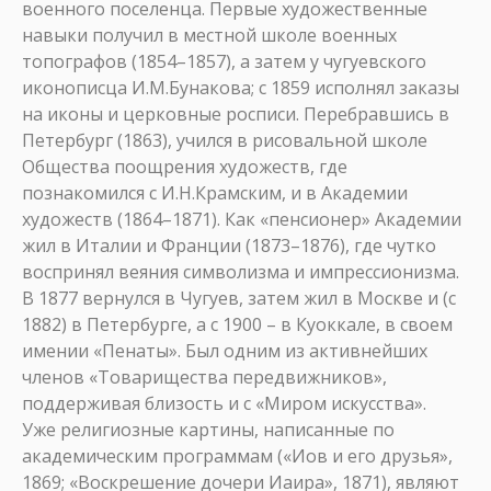
военного поселенца. Первые художественные
навыки получил в местной школе военных
топографов (1854–1857), а затем у чугуевского
иконописца И.М.Бунакова; с 1859 исполнял заказы
на иконы и церковные росписи. Перебравшись в
Петербург (1863), учился в рисовальной школе
Общества поощрения художеств, где
познакомился с И.Н.Крамским, и в Академии
художеств (1864–1871). Как «пенсионер» Академии
жил в Италии и Франции (1873–1876), где чутко
воспринял веяния символизма и импрессионизма.
В 1877 вернулся в Чугуев, затем жил в Москве и (с
1882) в Петербурге, а с 1900 – в Куоккале, в своем
имении «Пенаты». Был одним из активнейших
членов «Товарищества передвижников»,
поддерживая близость и с «Миром искусства».
Уже религиозные картины, написанные по
академическим программам («Иов и его друзья»,
1869; «Воскрешение дочери Иаира», 1871), являют