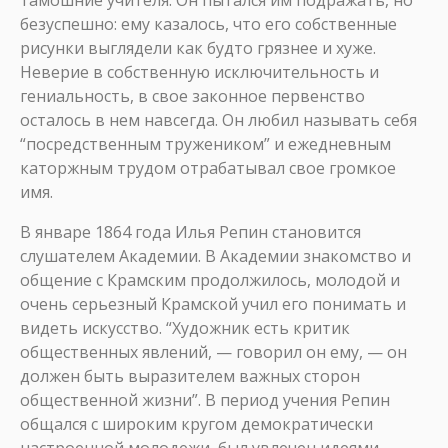
тамошние учителя. Он пытался им подражать, но
безуспешно: ему казалось, что его собственные
рисунки выглядели как будто грязнее и хуже.
Неверие в собственную исключительность и
гениальность, в свое законное первенство
осталось в нем навсегда. Он любил называть себя
“посредственным тружеником” и ежедневным
каторжным трудом отрабатывал свое громкое
имя.
В январе 1864 года Илья Репин становится
слушателем Академии. В Академии знакомство и
общение с Крамским продолжилось, молодой и
очень серьезный Крамской учил его понимать и
видеть искусство. “Художник есть критик
общественных явлений, — говорил он ему, — он
должен быть выразителем важных сторон
общественной жизни”. В период учения Репин
общался с широким кругом демократически