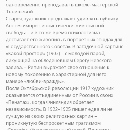
одновременно преподавал в школе-мастерской
Тенишевой.
Старея, художник продолжает удивлять публику.
Апогея импрессионистически-живописной
свободы – и в то же время психологизма –
достигает его живопись в портретных этюдах для
«Государственного Совета». В загадочной картине
«Какой простор!» (1903) – с молодой парой,
ликующей на обледеневшем берегу Невского
залива, – Репин выражает свое отношение к
новому поколению в характерной для него
манере «любви-вражды».
После Октябрьской революции 1917 художник
оказывается отъединенным от России в своих
«Пенатах», когда Финляндия обретает
независимость. В 1922–1925 пишет едва ли не
лучшую из своих религиозных картин –
проникнутую беспросветным трагизмом