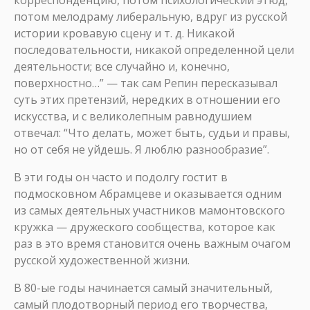
корреспонденцию, потом психологический этюд,
потом мелодраму либеральную, вдруг из русской
истории кровавую сцену и т. д. Никакой
последовательности, никакой определенной цели
деятельности; все случайно и, конечно,
поверхностно…” — так сам Репин пересказывал
суть этих претензий, нередких в отношении его
искусства, и с великолепным равнодушием
отвечал: “Что делать, может быть, судьи и правы,
но от себя не уйдешь. Я люблю разнообразие”.
В эти годы он часто и подолгу гостит в
подмосковном Абрамцеве и оказывается одним
из самых деятельных участников мамонтовского
кружка — дружеского сообщества, которое как
раз в это время становится очень важным очагом
русской художественной жизни.
В 80-ые годы начинается самый значительный,
самый плодотворный период его творчества,