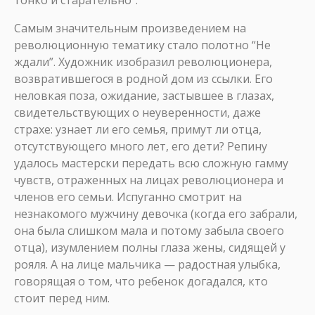
тонко и старательно”.
Самым значительным произведением на
революционную тематику стало полотно “Не
ждали”. Художник изобразил революционера,
возвратившегося в родной дом из ссылки. Его
неловкая поза, ожидание, застывшее в глазах,
свидетельствующих о неуверенности, даже
страхе: узнает ли его семья, примут ли отца,
отсутствующего много лет, его дети? Репину
удалось мастерски передать всю сложную гамму
чувств, отраженных на лицах революционера и
членов его семьи. Испуганно смотрит на
незнакомого мужчину девочка (когда его забрали,
она была слишком мала и потому забыла своего
отца), изумлением полны глаза жены, сидящей у
рояля. А на лице мальчика — радостная улыбка,
говорящая о том, что ребенок догадался, кто
стоит перед ним.