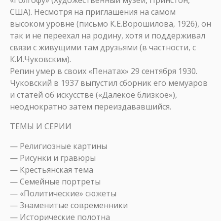
«Голгофу» (Художественный музей, Принстон,
США). Несмотря на приглашения на самом
высоком уровне (письмо К.Е.Ворошилова, 1926), он
так и не переехал на родину, хотя и поддерживал
связи с живущими там друзьями (в частности, с
К.И.Чуковским).
Репин умер в своих «Пенатах» 29 сентября 1930.
Чуковский в 1937 выпустил сборник его мемуаров
и статей об искусстве («Далекое близкое»),
неоднократно затем переиздававшийся.
ТЕМЫ И СЕРИИ
— Религиозные картины
— Рисунки и гравюры
— Крестьянская тема
— Семейные портреты
— «Политические» сюжеты
— Знаменитые современники
— Исторические полотна