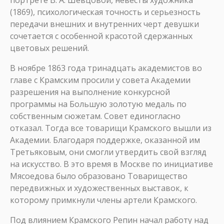
портрете В. А. Шевцовой, невесты художника
(1869), психологическая точность и серьезность
передачи внешних и внутренних черт девушки
сочетается с особенной красотой сдержанных
цветовых решений.
В ноябре 1863 года тринадцать академистов во
главе с Крамским просили у совета Академии
разрешения на выполнение конкурсной
программы на Большую золотую медаль по
собственным сюжетам. Совет единогласно
отказал. Тогда все товарищи Крамского вышли из
Академии. Благодаря поддержке, оказанной им
Третьяковым, они смогли утвердить свой взгляд
на искусство. В это время в Москве по инициативе
Мясоедова было образовано Товарищество
передвижных и художественных выставок, к
которому примкнули члены артели Крамского.
Под влиянием Крамского Репин начал работу над