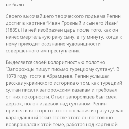
не было.
Своего высочайшего творческого подъема Репин
достиг в картине “Иван Грозный и сын его Иван”
(1885). На ней изображен царь после того, как он
нанес смертельную рану сыну, в ту минуту, когда к
нему приходит осознание чудовищности
совершенного им преступления.
Выделяется своей колоритностью полотно
“Запорожцы пишут письмо турецкому султану”. В
1878 году, гостя в Абрамцеве, Репин услышал
рассказ украинского историка о том, как турецкий
султан писал к запорожским казакам и требовал
от них покорности. Ответ запорожцев был смел,
дерзок, полон издевок над султаном. Репин
пришел в восторг от этого послания и сразу сделал
карандашный эскиз. После этого он постоянно
возвращался к этой теме, работая над картиной