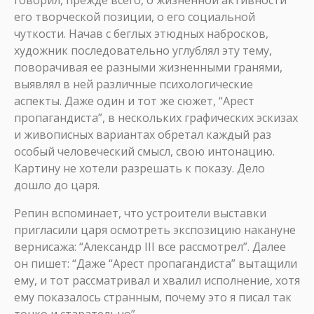
говорил, прежде всего, о жизненной активности
его творческой позиции, о его социальной
чуткости. Начав с беглых этюдных набросков,
художник последовательно углублял эту тему,
поворачивая ее разными жизненными гранями,
выявлял в ней различные психологические
аспекты. Даже один и тот же сюжет, “Арест
пропагандиста”, в нескольких графических эскизах
и живописных вариантах обретал каждый раз
особый человеческий смысл, свою интонацию.
Картину не хотели разрешать к показу. Дело
дошло до царя.
Репин вспоминает, что устроители выставки
пригласили царя осмотреть экспозицию накануне
вернисажа: “Александр III все рассмотрел”. Далее
он пишет: “Даже “Арест пропагандиста” вытащили
ему, и тот рассматривал и хвалил исполнение, хотя
ему показалось странным, почему это я писал так