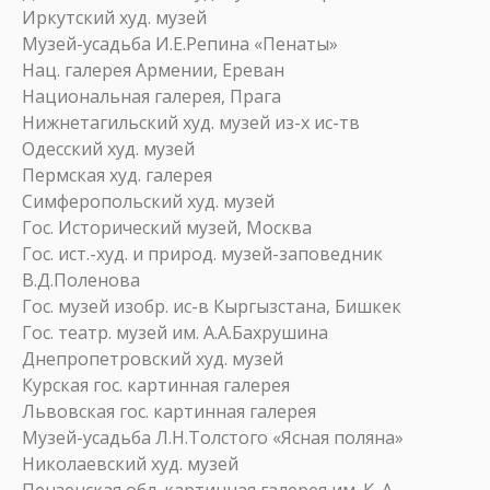
Иркутский худ. музей
Музей-усадьба И.Е.Репина «Пенаты»
Нац. галерея Армении, Ереван
Национальная галерея, Прага
Нижнетагильский худ. музей из-х ис-тв
Одесский худ. музей
Пермская худ. галерея
Симферопольский худ. музей
Гос. Исторический музей, Москва
Гос. ист.-худ. и природ. музей-заповедник
В.Д.Поленова
Гос. музей изобр. ис-в Кыргызстана, Бишкек
Гос. театр. музей им. А.А.Бахрушина
Днепропетровский худ. музей
Курская гос. картинная галерея
Львовская гос. картинная галерея
Музей-усадьба Л.Н.Толстого «Ясная поляна»
Николаевский худ. музей