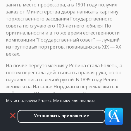
занять место профессора, а в 1901 году получил
заказ от Министерства двора написать картину
торжественного заседания Государственного
совета по случаю его 100-летнего юбилея. По
оригинальности и в то же время естественности
композиции “Государственный совет” — лучший
из групповых портретов, появившихся в XIX — XX
веках.
На почве переутомления у Репина стала болеть, а
потом перестала действовать правая рука, но он
научился писать левой рукой. В 1899 году Репин
женился на Наталье Нордман и переехал жить к
ней на дачу “Пенаты” в местечке Куоккала в
Финляндии. В 1907 году Репин подал в отставку и
Мы используем Яндекс Метрику для анализа
посещаемости сайта. Нажмите «Принять», чтобы
ушел из Академии.
разрешить сбор данных.
Установить приложение
Умер он в сентябре 1930 года и был похоронен в
Принять
Закрыть
своем любимом саду рядом с домом.