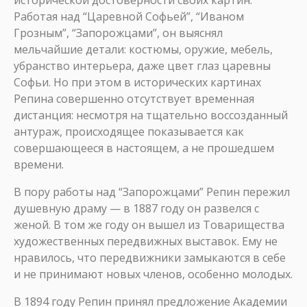
исторической достоверности своих картин.
Работая над “Царевной Софьей”, “Иваном
Грозным”, “Запорожцами”, он выяснял
мельчайшие детали: костюмы, оружие, мебель,
убранство интерьера, даже цвет глаз царевны
Софьи. Но при этом в исторических картинах
Репина совершенно отсутствует временная
дистанция: несмотря на тщательно воссозданный
антураж, происходящее показывается как
совершающееся в настоящем, а не прошедшем
времени.
В пору работы над “Запорожцами” Репин пережил
душевную драму — в 1887 году он развелся с
женой. В том же году он вышел из Товарищества
художественных передвижных выставок. Ему не
нравилось, что передвижники замыкаются в себе
и не принимают новых членов, особенно молодых.
В 1894 году Репин принял предложение Академии