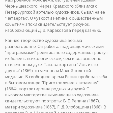
настроенной молодежи, был увлечен идеями
Чернышевского. Через Крамского сблизился с
Петербургской артелью художников, бывал на ее
“четвергах”. О чуткости Репина к общественным
событиям эпохи свидетельствует рисунок,
изображающий Д. В. Каракозова перед казнью.
Раннее творчество художника весьма
разносторонне. Он работал над академическими
“программами” религиозного содержания, трактуя
их более в психологическом, чем в возвышенно-
отвлеченном духе. Такова картина “Иов и его
друзья” (1869), отмеченная Малой золотой
медалью. В свободное время Репин пробовал себя
в бытовом жанре “Приготовление к экзамену”
(1864), портретировал родных и друзей. О
высоком мастерстве начинающего художника
свидетельствуют портреты: В. Е. Репина (1867),
матери художника (1867), Г. Д. Хлобощина (1868). В