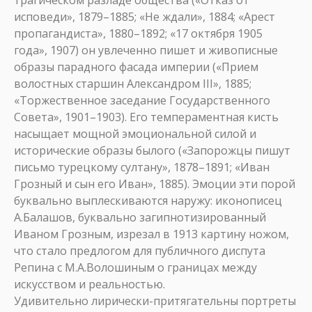
трагическом разладе общества («Отказ от
исповеди», 1879–1885; «Не ждали», 1884; «Арест
пропагандиста», 1880–1892; «17 октября 1905
года», 1907) он увлеченно пишет и живописные
образы парадного фасада империи («Прием
волостных старшин Александром III», 1885;
«Торжественное заседание Государственного
Совета», 1901–1903). Его темпераментная кисть
насыщает мощной эмоциональной силой и
исторические образы былого («Запорожцы пишут
письмо турецкому султану», 1878–1891; «Иван
Грозный и сын его Иван», 1885). Эмоции эти порой
буквально выплескиваются наружу: иконописец
А.Балашов, буквально загипнотизированный
Иваном Грозным, изрезал в 1913 картину ножом,
что стало предлогом для публичного диспута
Репина с М.А.Волошиным о границах между
искусством и реальностью.
Удивительно лирически-притягательны портреты