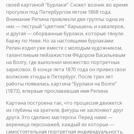
своей картиной “Бурлаки”. Сюжет возник во время
прогулки под Петербургом летом 1868 года.
Внимание Репина привлекли две группы: одна из
них — пестрый “цветник” барышень и кавалеров,
и другая — оборванные бурлаки, которые тянули
баржу по Неве. Но за настоящими бурлаками
Репин ездил уже вместе с молодым художником,
талантливым пейзажистом Фёдором Васильевым
на Волгу, где выполнил множество портретных
зарисовок. В конце лета 1870 года он привез свои
волжские этюды в Петербург. После трех лет
работы появилась картина “Бурлаки на Волге”
(1873), впервые прославившая имя Репина.
Картина построена так, что процессия движется
из глубины на зрителя, фигуры не заслоняют друг
друга. Это сделано мастерски. Перед нами —
вереница персонажей, каждый из которых —
самостоятельная портретная индивидуальность.