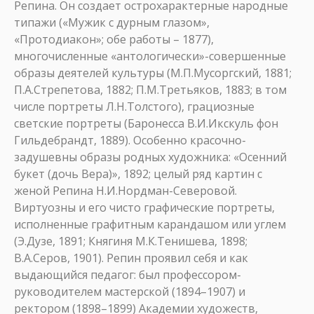
Репина. Он создает острохарактерные народные
типажи («Мужик с дурным глазом»,
«Протодиакон»; обе работы – 1877),
многочисленные «антологически»-совершенные
образы деятелей культуры (М.П.Мусоргский, 1881;
П.А.Стрепетова, 1882; П.М.Третьяков, 1883; в том
числе портреты Л.Н.Толстого), грациозные
светские портреты (Баронесса В.И.Икскуль фон
Гильдебрандт, 1889). Особенно красочно-
задушевны образы родных художника: «Осенний
букет (дочь Вера)», 1892; целый ряд картин с
женой Репина Н.И.Нордман-Северовой.
Виртуозны и его чисто графические портреты,
исполненные графитным карандашом или углем
(Э.Дузе, 1891; Княгиня М.К.Тенишева, 1898;
В.А.Серов, 1901). Репин проявил себя и как
выдающийся педагог: был профессором-
руководителем мастерской (1894–1907) и
ректором (1898–1899) Академии художеств,