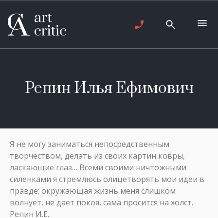
Репин Илья Ефимович
Я не могу заниматься непосредственным
творчеством, делать из своих картин ковры,
ласкающие глаз… Всеми своими ничтожными
силенками я стремлюсь олицетворять мои идеи в
правде; окружающая жизнь меня слишком
волнует, не дает покоя, сама просится на холст.
Репин И.Е.