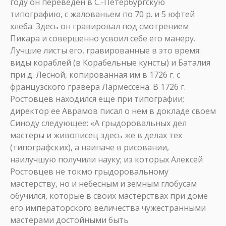
году он переведен в С.-Петербургскую
типографию, с жалованьем по 70 р. и 5 юфтей
хлеба. Здесь он гравировал под смотрением
Пикара и совершенно усвоил себе его манеру.
Лучшие листы его, гравированные в это время:
виды кораблей (в Корабельные кунсты) и Баталия
при д. Лесной, копированная им в 1726 г. с
французского гравера Лармессена. В 1726 г.
Ростовцев находился еще при типографии;
директор ее Аврамов писал о нем в докладе своем
Синоду следующее: «А грыдоровальных дел
мастеры и живописец здесь же в делах тех
(типографских), a наипаче в рисовании,
наилучшую получили науку; из которых Алексей
Ростовцев не токмо грыдоровальному
мастерству, но и небесным и земным глобусам
обучился, которые в своих мастерствах при доме
его императорского величества чужестранными
мастерами достойными быть