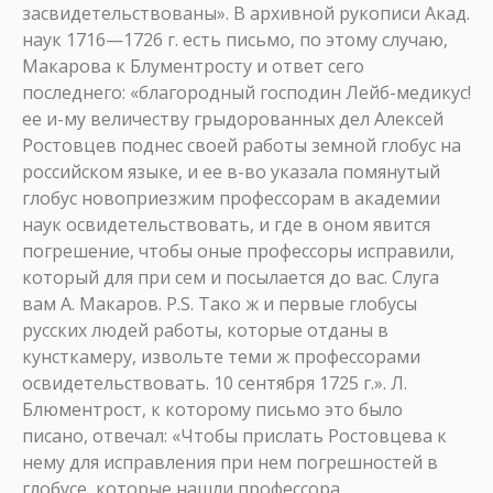
засвидетельствованы». В архивной рукописи Акад.
наук 1716—1726 г. есть письмо, по этому случаю,
Макарова к Блументросту и ответ сего
последнего: «благородный господин Лейб-медикус!
ее и-му величеству грыдорованных дел Алексей
Ростовцев поднес своей работы земной глобус на
российском языке, и ее в-во указала помянутый
глобус новоприезжим профессорам в академии
наук освидетельствовать, и где в оном явится
погрешение, чтобы оные профессоры исправили,
который для при сем и посылается до вас. Слуга
вам А. Макаров. P.S. Тако ж и первые глобусы
русских людей работы, которые отданы в
кунсткамеру, извольте теми ж профессорами
освидетельствовать. 10 сентября 1725 г.». Л.
Блюментрост, к которому письмо это было
писано, отвечал: «Чтобы прислать Ростовцева к
нему для исправления при нем погрешностей в
глобусе, которые нашли профессора