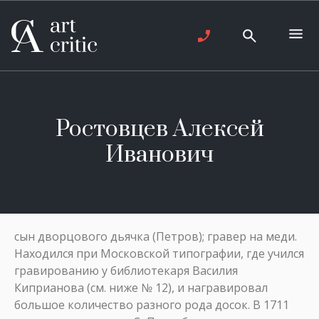
Ростовцев Алексей
Иванович
сын дворцового дьячка (Петров); гравер на меди.
Находился при Московской типографии, где учился
гравированию y библиотекаря Василия
Киприанова (см. ниже № 12), и награвировал
большое количество разного рода досок. В 1711