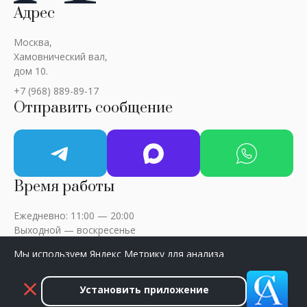
Адрес
Москва,
Хамовнический вал,
дом 10.
+7 (968) 889-89-17
Отправить сообщение
Время работы
Ежедневно: 11:00 — 20:00
Выходной — воскресенье
Мы используем Яндекс Метрику для анализа
посещаемости сайта. Нажмите «Принять», чтобы
разрешить сбор данных.
Установить приложение
ART-CRITIC © 2018 - 2026 / Все права защищены
Принять
Закрыть