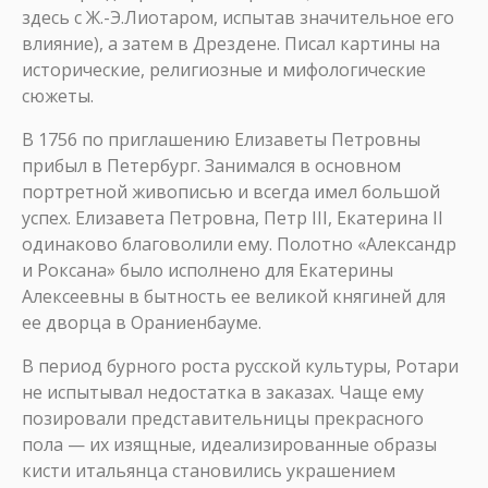
здесь с Ж.-Э.Лиотаром, испытав значительное его
влияние), а затем в Дрездене. Писал картины на
исторические, религиозные и мифологические
сюжеты.
В 1756 по приглашению Елизаветы Петровны
прибыл в Петербург. Занимался в основном
портретной живописью и всегда имел большой
успех. Елизавета Петровна, Петр III, Екатерина II
одинаково благоволили ему. Полотно «Александр
и Роксана» было исполнено для Екатерины
Алексеевны в бытность ее великой княгиней для
ее дворца в Ораниенбауме.
В период бурного роста русской культуры, Ротари
не испытывал недостатка в заказах. Чаще ему
позировали представительницы прекрасного
пола — их изящные, идеализированные образы
кисти итальянца становились украшением