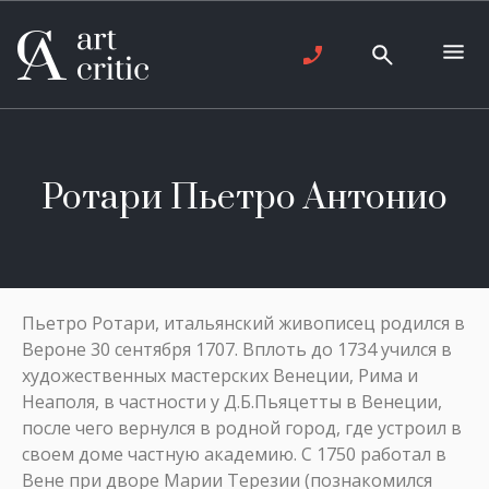
Ротари Пьетро Антонио
Пьетро Ротари, итальянский живописец родился в
Вероне 30 сентября 1707. Вплоть до 1734 учился в
художественных мастерских Венеции, Рима и
Неаполя, в частности у Д.Б.Пьяцетты в Венеции,
после чего вернулся в родной город, где устроил в
своем доме частную академию. С 1750 работал в
Вене при дворе Марии Терезии (познакомился