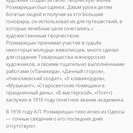
художник создал за свою творческую жизнь.
Розмарицын был одинок. Давая уроки детям
богатых людей и получая за это большие
гонорары, он использовал их для путешествий, в
которых лечебные цели сочетались с
художественным творчеством.
Розмарицын принимал участие в судьбе
некоторых молодых живописцев, много сделал
для создания Товарищества южнорусских
художников, а своими тщательно выполненными
работами («Панихида», «Дачный сторож»,
«Николаевский солдат», «У клавикордов»,
«Музыкант», «Старосветские помещики в
праздничный день», «В мастерской», «Поэт»)
заслужил в 1910 году почетное звание академика.
В 1916 году А.П. Розмарицын тихо исчез из Одессы
— точные сведения о его последних днях
отсутствуют.