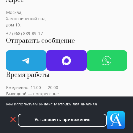
Москва,
Хамовнический вал,
дом 10.
+7 (968) 889-89-17
Отправить сообщение
Время работы
Ежедневно: 11:00 — 20:00
Выходной — воскресенье
Мы используем Яндекс Метрику для анализа
посещаемости сайта. Нажмите «Принять», чтобы
разрешить сбор данных.
Установить приложение
ART-CRITIC © 2018 - 2026 / Все права защищены
Принять
Закрыть