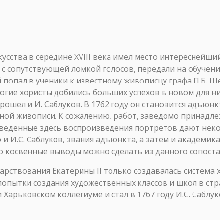
усства в середине XVIII века имел место интереснейши
 с сопутствующей ломкой голосов, передали на обучен
 попал в ученики к известному живописцу графа П.Б. Ш
гие хористы добились больших успехов в новом для них
шел и И. Саблуков. В 1762 году он становится адъюнкт
ной живописи. К сожалению, работ, заведомо принадле
иведенные здесь воспроизведения портретов дают неко
о и И.С. Саблуков, звания адъюнкта, а затем и академика
то косвенные выводы можно сделать из данного сопоста
царствования Екатерины II только создавалась система
 попытки создания художественных классов и школ в ст
рьковском коллегиуме и стал в 1767 году И.С. Саблуко