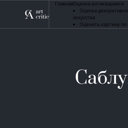
Главная
Оценка антиквариата
Оценка декоративно
искусства
Оценить картину по
профессиональная оцен
Оценка живописи
Оценка серебряных 
Оценка фарфора
Оценка осветительн
Оценка антикварног
Саблу
Оценка антикварной
Оценка книг
Оценка бронзовых и
Оценка икон