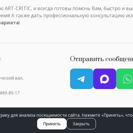
ART-CRITIC, и всегда готовы помочь Вам, быстро и в
ремя! А также дать профессиональную консультацию ис
вариата
!
с
Отправить сообщен
ческий вал,
 889-89-17
рику для анализа посещаемости сайта. Нажмите «Принять», что
ART-CRITIC © 2018 - 2026 / Все права защищены
Принять
Закрыть