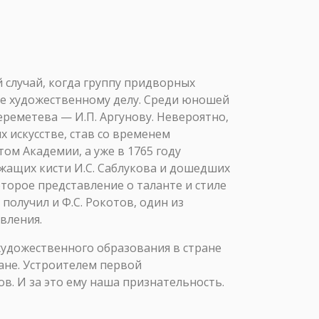
й случай, когда группу придворных
ие художественному делу. Среди юношей
ереметева — И.П. Аргунову. Невероятно,
 искусстве, став со временем
ом Академии, а уже в 1765 году
жащих кисти И.С. Саблукова и дошедших
торое представление о таланте и стиле
 получил и Ф.С. Рокотов, один из
вления.
 художественного образования в стране
ране. Устроителем первой
в. И за это ему наша признательность.