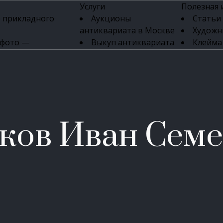
Услуги
Полезная
 прикладного
Аукционы
Статьи
антиквариата в Москве
Художн
 фото —
Выкуп антиквариата
Клейма
ка картин онлайн
в день обращения
Указате
Высокая цена выкупа
клейм 17-
изделий
антиквариата
Бижуте
Эксперты
Серебр
ых приборов
антиквариата
Литейн
о стекла
Антикварные книги
мастерски
ков Иван Сем
 мебели
Скупка антиквариата
Фарфо
Скупка антикварной
Ювели
зделий
мебели
Скупка антикварных
часов
Продать старинные
часы в Москве
Скупка старинных
вещей