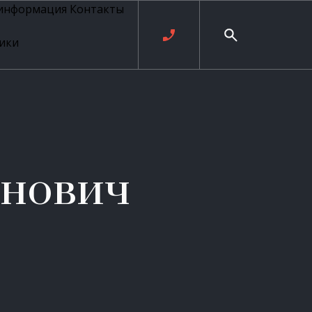
 информация
Контакты
ики
ль русских
20 века
рия
о
ые
е
енович
ровые
рные