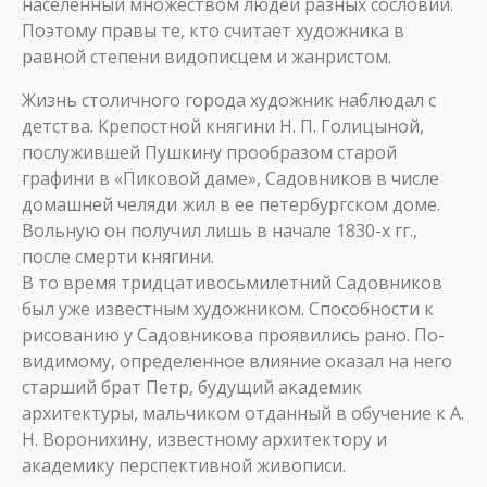
населенный множеством людей разных сословий.
Поэтому правы те, кто считает художника в
равной степени видописцем и жанристом.
Жизнь столичного города художник наблюдал с
детства. Крепостной княгини Н. П. Голицыной,
послужившей Пушкину прообразом старой
графини в «Пиковой даме», Садовников в числе
домашней челяди жил в ее петербургском доме.
Вольную он получил лишь в начале 1830-х гг.,
после смерти княгини.
В то время тридцативосьмилетний Садовников
был уже известным художником. Способности к
рисованию у Садовникова проявились рано. По-
видимому, определенное влияние оказал на него
старший брат Петр, будущий академик
архитектуры, мальчиком отданный в обучение к А.
Н. Воронихину, известному архитектору и
академику перспективной живописи.