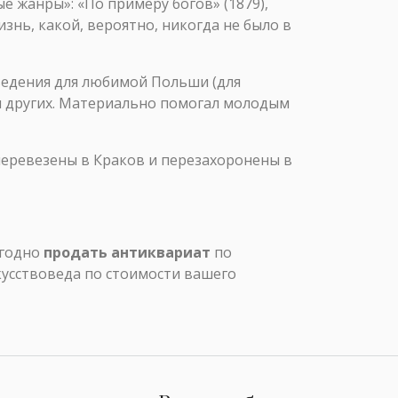
 жанры»: «По примеру богов» (1879),
изнь, какой, вероятно, никогда не было в
ведения для любимой Польши (для
ы других. Материально помогал молодым
перевезены в Краков и перезахоронены в
ыгодно
продать антиквариат
по
кусствоведа по стоимости вашего