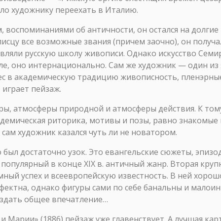
ило художнику переехать в Италию.
м, воспоминаниями об античности, он остался на долгие
писцу все возможные звания (причем заочно), он получ
вляли русскую школу живописи. Однако искусство Семи
е, оно интернационально. Сам же художник — один из
ес в академическую традицию живописность, пленэрные 
 играет пейзаж.
ы, атмосферы природной и атмосферы действия. К тому
демическая риторика, мотивы и позы, равно знакомые 
 сам художник казался чуть ли не новатором.
был достаточно узок. Это евангельские сюжеты, эпизо
опулярный в конце XIX в. античный жанр. Вторая круп
мный успех и всеевропейскую известность. В ней хоро
фектна, однако фигуры сами по себе банальны и малоин
оздать общее впечатление…
и Марии» (1886) пейзаж уже главенствует. А лучшая ка