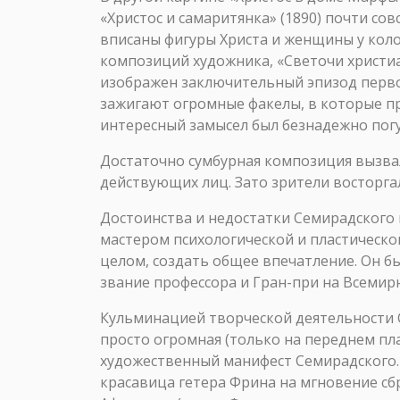
«Христос и самаритянка» (1890) почти с
вписаны фигуры Христа и женщины у колод
композиций художника, «Светочи христиа
изображен заключительный эпизод первого
зажигают огромные факелы, в которые п
интересный замысел был безнадежно пог
Достаточно сумбурная композиция вызвал
действующих лиц. Зато зрители восторга
Достоинства и недостатки Семирадского п
мастером психологической и пластическо
целом, создать общее впечатление. Он б
звание профессора и Гран-при на Всемир
Кульминацией творческой деятельности С
просто огромная (только на переднем пла
художественный манифест Семирадского. 
красавица гетера Фрина на мгновение с