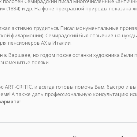
полотен Семирадский писал многочисленные «античные
и» (1884) и др. На фоне прекрасной природы показана ж
лжал активно трудиться. Писал монументальные произ
вской филармонии). Семирадский был отзывчив на нужд
для пенсионеров АХ в Италии.
ен в Варшаве, но годом позже останки художника были 
е знаменитые поляки.
ART-CRITIC, и всегда готовы помочь Вам, быстро и в
ремя! А также дать профессиональную консультацию ис
вариата
!