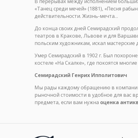
В перерывах между исполнением больших 
«Танец среди мечей» (1881), «Песня рабын
действительности. Жизнь-мечта…
До конца своих дней Семирадский продо
театров в Кракове, Львове и для Варша
польским художникам, искал мастерские 
Умер Семирадский в 1902 г. Был похорон
костеле «На Скалке», где покоятся многи
Семирадский Генрих Ипполитович
Мы рады каждому обращению в компанию 
рыночной стоимости в удобное для вас в
предмета, если вам нужна
оценка антик