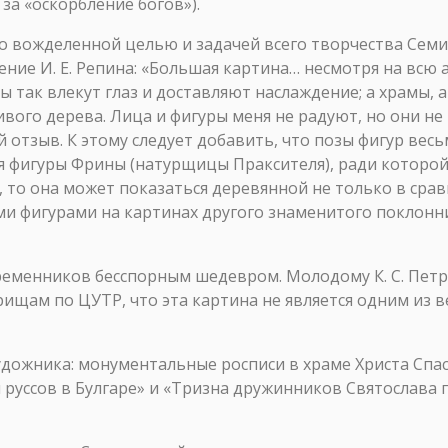
за «оскорбление богов»).
о вожделенной целью и задачей всего творчества Семи
ение И. Е. Репина: «Большая картина… несмотря на всю
ы так влекут глаз и доставляют наслаждение; а храмы, 
ивого дерева. Лица и фигуры меня не радуют, но они не
й отзыв. К этому следует добавить, что позы фигур весь
ся фигуры Фрины (натурщицы Праксителя), ради которой
 то она может показаться деревянной не только в сра
ми фигурами на картинах другого знаменитого поклонни
временников бесспорным шедевром. Молодому К. С. Пет
рищам по ЦУТР, что эта картина не является одним из 
дожника: монументальные росписи в храме Христа Спаси
уссов в Булгаре» и «Тризна дружинников Святослава по