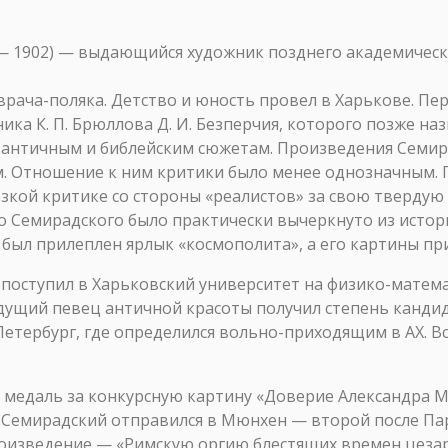
— 1902) — выдающийся художник позднего академическ
врача-поляка. Детство и юность провел в Харькове. Пе
ка К. П. Брюллова Д. И. Безперчия, которого позже на
 античным и библейским сюжетам. Произведения Семир
. Отношение к ним критики было менее однозначным.
зкой критике со стороны «реалистов» за свою тверду
о Семирадского было практически вычеркнуто из истор
у был прилеплен ярлык «космополита», а его картины п
й поступил в Харьковский университет на физико-матем
удущий певец античной красоты получил степень кандид
 Петербург, где определился вольно-приходящим в АХ. Вс
ю медаль за конкурсную картину «Доверие Александра М
. Семирадский отправился в Мюнхен — второй после П
оизведение — «Римскую оргию блестящих времен цезариз