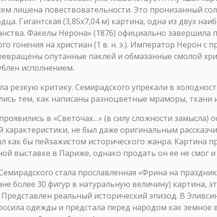
овсем лишена повествовательности. Это пронизанный со
ца. Гигантская (3,85х7,04 м) картина, одна из двух на
нства. Факелы Нерона» (1876) официально завершила п
 гонения на христиан (1 в. н. э.). Император Нерон с
ревращены опутанные паклей и обмазанные смолой хри
ублен исполнением.
а резкую критику. Семирадского упрекали в холодност
лись тем, как написаны разноцветные мраморы, ткани и
роявились в «Светочах…» (в силу сложности замысла) о
й характеристики, не был даже оригинальным рассказчи
ыл как бы пейзажистом исторического жанра. Картина 
ной выставке в Париже, однако продать он ее не смог 
емирадского стала прославленная «Фрина на празднике 
не более 30 фигур в натуральную величину) картина, э
Представлен реальный исторический эпизод. В Эливсин
бросила одежды и предстала перед народом как земное