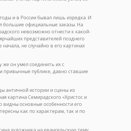
 годы и в России бывал лишь изредка. И
ал большие официальные заказы. На
радского невозможно отнести к какой-
 ярчайших представителей позднего
начала, не случайно в его картинах
 же он умел соединить их с
и привычные публике, давно ставшие
ды античной истории и сцены из
ная картина Семирадского «Христос и
шо видны основные особенности его
тересны как по характерам, так и по
ртина художника на евангельскую тему