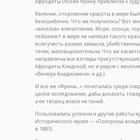
Афродиты (позже Фрину привлекли к суду 
Явление, откровение красоты в мире был
безошибочно. Что же получилось? Вот мн
«веселое» впечатление. Море, солнце, гор
пейзажист в мире не написал такого крас
если учесть размах замысла, убийственны
тенях, маловыразительна. Что же касает
направлены все взгляды присутствующих,
Афродиты Книдской, но и рядом с женски
«Венера Анадиомена» и др.).
И все же «Фрина…» почиталась среди со
целое исследование, дабы доказать това
а ее творец вовсе не гений.
Пользовались успехом и другие работы ху
Исторического музея — «Похороны вождя р
в 1883).