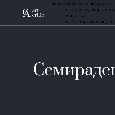
Главная
Оценка антиквариата
Оценка декоративно
искусства
Оценить картину по
профессиональная оцен
Оценка живописи
Оценка серебряных 
Оценка фарфора
Оценка осветительн
Оценка антикварног
Семирадс
Оценка антикварной
Оценка книг
Оценка бронзовых и
Оценка икон