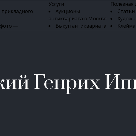
Услуги
Полезная
 прикладного
Аукционы
Статьи
антиквариата в Москве
Художн
 фото —
Выкуп антиквариата
Клейма
ка картин онлайн
в день обращения
Указате
Высокая цена выкупа
клейм 17-
изделий
антиквариата
Бижуте
Эксперты
Серебр
ых приборов
антиквариата
Литейн
о стекла
Антикварные книги
мастерски
кий Генрих Ип
 мебели
Скупка антиквариата
Фарфо
Скупка антикварной
Ювели
зделий
мебели
Скупка антикварных
часов
Продать старинные
часы в Москве
Скупка старинных
вещей