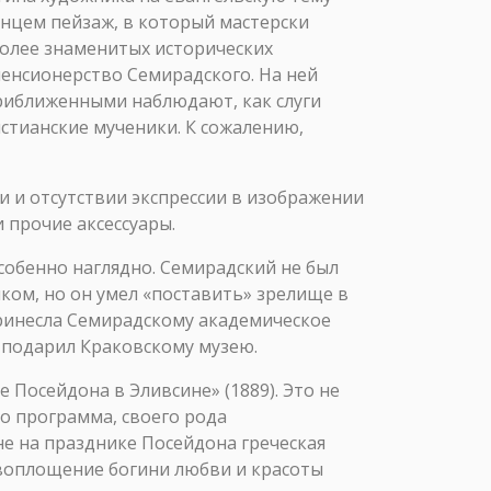
лнцем пейзаж, в который мастерски
иболее знаменитых исторических
енсионерство Семирадского. На ней
 приближенными наблюдают, как слуги
стианские мученики. К сожалению,
и и отсутствии экспрессии в изображении
 прочие аксессуары.
собенно наглядно. Семирадский не был
ком, но он умел «поставить» зрелище в
принесла Семирадскому академическое
и подарил Краковскому музею.
Посейдона в Эливсине» (1889). Это не
то программа, своего рода
е на празднике Посейдона греческая
 воплощение богини любви и красоты