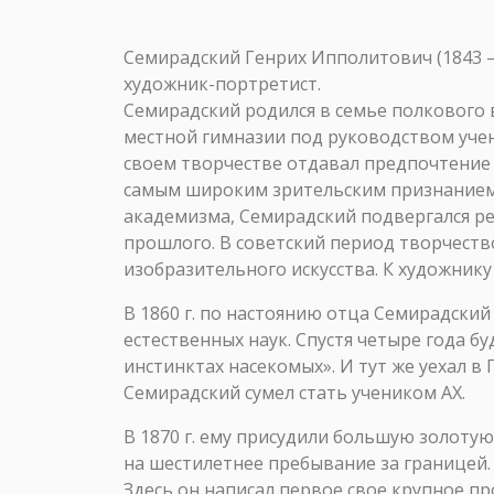
Семирадский Генрих Ипполитович (1843 
художник-портретист.
Семирадский родился в семье полкового 
местной гимназии под руководством учени
своем творчестве отдавал предпочтение
самым широким зрительским признанием
академизма, Семирадский подвергался ре
прошлого. В советский период творчеств
изобразительного искусства. К художник
В 1860 г. по настоянию отца Семирадски
естественных наук. Спустя четыре года б
инстинктах насекомых». И тут же уехал в
Семирадский сумел стать учеником АХ.
В 1870 г. ему присудили большую золоту
на шестилетнее пребывание за границей
Здесь он написал первое свое крупное пр