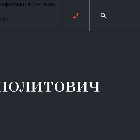
 информация
Контакты
ики
ль русских
20 века
рия
о
ые
е
политович
ровые
рные