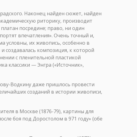
радского. Наконец найден сюжет, найден
 академическую риторику, производит
а платан посредине; право, ни один
 портят впечатления». Очень точный и,
ма условны, их живопись, особенно в
 и создавалась композиция, к которой
внении с пленительной пластикой
ка классики — Энгра («Источник»,
рову-Водкину даже пришлось провести
величайших созданий в истории живописи,
теля в Москве (1876-79), картины для
сле боя под Доростолом в 971 году» (обе