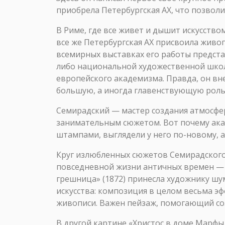
приобрела Петербургская АХ, что позвол
В Риме, где все живет и дышит искусство
все же Петербургская АХ присвоила живо
всемирных выставках его работы предста
либо национальной художественной школ
европейского академизма. Правда, он вн
большую, а иногда главенствующую роль
Семирадский — мастер создания атмосфер
занимательным сюжетом. Вот почему ака
штампами, выглядели у него по-новому, а
Круг излюбленных сюжетов Семирадского 
повседневной жизни античных времен — п
грешница» (1872) принесла художнику шу
искусства: композиция в целом весьма эф
живописи. Важен пейзаж, помогающий с
В другой картине «Христос в доме Марфы 