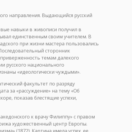
ого направления. Выдающийся русский
рвые навыки в живописи получил в
зывал единственным своим учителем. В
адского при жизни мастера пользовались
 Последовательный сторонник
ю приверженность темам далекого
ии русского национального
ризнаны «идеологически чуждыми».
атический факультет по разряду
ата за «рассуждение» на тему «Об
коре, показав блестящие успехи,
акедонского к врачу Филиппу» с правом
арижа художественный центр Европы.
ма» (1872). Картина имела успех, ее