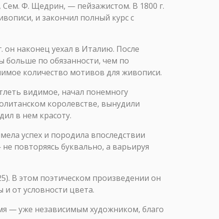
Сем. Ф. Щедрин, — пейзажистом. В 1800 г.
ивописи, и закончил полный курс с
. он наконец уехал в Италию. После
ы больше по обязанности, чем по
лимое количество мотивов для живописи.
атлеть видимое, начал понемногу
политанском королевстве, вынудили
дил в нем красоту.
имела успех и породила впоследствии
 не повторяясь буквально, а варьируя
25). В этом поэтическом произведении он
 и от условности цвета.
емя — уже независимым художником, благо