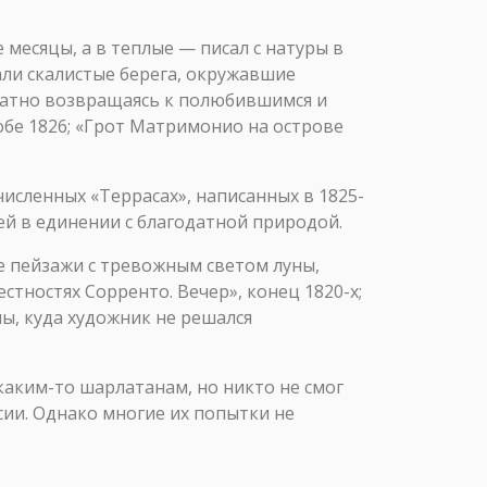
 месяцы, а в теплые — писал с натуры в
ли скалистые берега, окружавшие
кратно возвращаясь к полюбившимся и
обе 1826; «Грот Матримонио на острове
исленных «Террасах», написанных в 1825-
ей в единении с благодатной природой.
е пейзажи с тревожным светом луны,
стностях Сорренто. Вечер», конец 1820-х;
ны, куда художник не решался
каким-то шарлатанам, но никто не смог
сии. Однако многие их попытки не