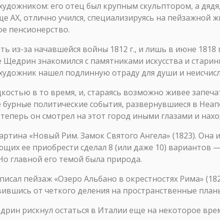
художником: его отец был крупным скульптором, а дядя, 
е АХ, отлично учился, специализируясь на пейзажной ж
ое пенсионерство.
ь из-за начавшейся войны 1812 г., и лишь в июне 1818 г
е Щедрин знакомился с памятниками искусства и старин
ь художник нашел подлинную отраду для души и неисчис
дкостью в то время, и, стараясь возможно живее запеч
же бурные политические события, развернувшиеся в Неа
теперь он смотрел на этот город иными глазами и нахо
ртина «Новый Рим. Замок Святого Ангела» (1823). Она 
щих ее приобрести сделал 8 (или даже 10) вариантов —
. Но главной его темой была природа.
аписал пейзаж «Озеро Альбано в окрестностях Рима» (18
вившись от четкого деления на пространственные планы
Щедрин рискнул остаться в Италии еще на некоторое вр