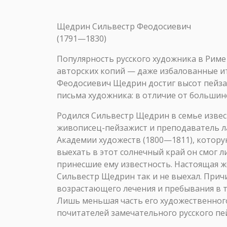
Щедрин Сильвестр Феодосиевич
(1791—1830)
Популярность русского художника в Риме 
авторских копий — даже избалованные ит
Феодосиевич Щедрин достиг высот пейза
письма художника: в отличие от большин
Родился Сильвестр Щедрин в семье извес
живописец-пейзажист и преподаватель л
Академии художеств (1800—1811), котору
выехать в этот солнечный край он смог л
принесшие ему известность. Настоящая же
Сильвестр Щедрин так и не выехал. Причи
возрастающего лечения и пребывания в т
Лишь меньшая часть его художественного
почитателей замечательного русского пе