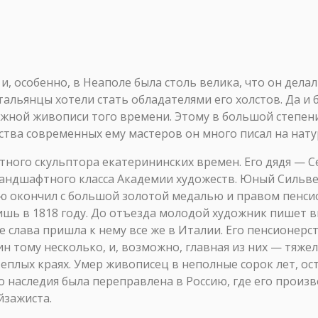
и, особенно, в Неаполе была столь велика, что он дела
альянцы хотели стать обладателями его холстов. Да и 
жной живописи того времени. Этому в большой степени
ства современных ему мастеров он много писал на нату
тного скульптора екатерининских времен. Его дядя —
андшафтного класса Академии художеств. Юный Сильв
ю окончил с большой золотой медалью и правом пенси
ишь в 1818 году. До отъезда молодой художник пишет в
 слава пришла к нему все же в Италии. Его пенсионерст
н тому несколько, и, возможно, главная из них — тяжел
еплых краях. Умер живописец в неполные сорок лет, ос
 наследия была переправлена в Россию, где его произ
йзажиста.