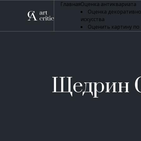
Главная
Оценка антиквариата
Оценка декоративно
искусства
Оценить картину по
профессиональная оцен
Оценка живописи
Оценка серебряных 
Оценка фарфора
Оценка осветительн
Оценка антикварног
Щедрин 
Оценка антикварной
Оценка книг
Оценка бронзовых и
Оценка икон