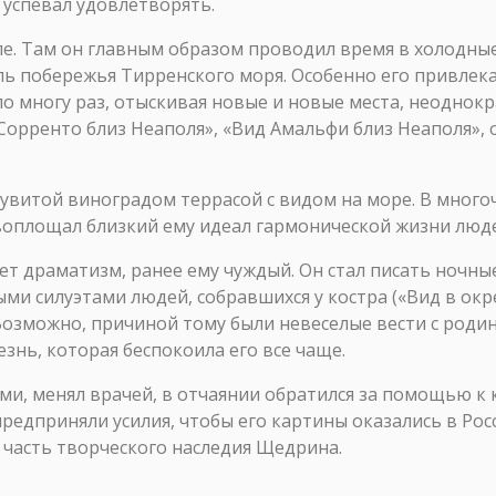
 успевал удовлетворять.
ле. Там он главным образом проводил время в холодные
ь побережья Тирренского моря. Особенно его привлека
по многу раз, отыскивая новые и новые места, неодно
Сорренто близ Неаполя», «Вид Амальфи близ Неаполя», 
витой виноградом террасой с видом на море. В многоч
н воплощал близкий ему идеал гармонической жизни люд
 драматизм, ранее ему чуждый. Он стал писать ночны
и силуэтами людей, собравшихся у костра («Вид в окре
. Возможно, причиной тому были невеселые вести с роди
знь, которая беспокоила его все чаще.
и, менял врачей, в отчаянии обратился за помощью к 
редприняли усилия, чтобы его картины оказались в Рос
 часть творческого наследия Щедрина.