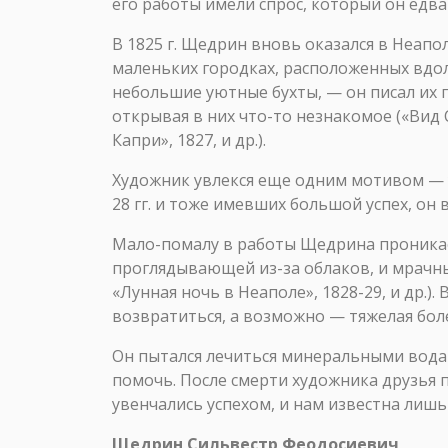
его работы имели спрос, который он едва
В 1825 г. Щедрин вновь оказался в Неапо
маленьких городках, расположенных вдол
небольшие уютные бухты, — он писал их 
открывая в них что-то незнакомое («Вид 
Капри», 1827, и др.).
Художник увлекся еще одним мотивом — у
28 гг. и тоже имевших большой успех, о
Мало-помалу в работы Щедрина проникает
проглядывающей из-за облаков, и мрачным
«Лунная ночь в Неаполе», 1828-29, и др.)
возвратиться, а возможно — тяжелая боле
Он пытался лечиться минеральными водам
помочь. После смерти художника друзья п
увенчались успехом, и нам известна лишь
Щедрин Сильвестр Феодосиевич