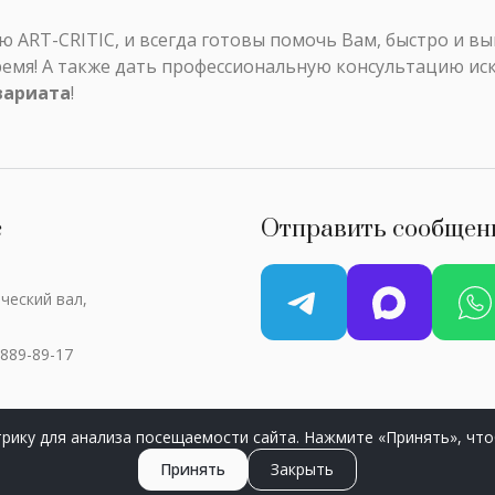
ART-CRITIC, и всегда готовы помочь Вам, быстро и в
ремя! А также дать профессиональную консультацию ис
вариата
!
с
Отправить сообщен
ческий вал,
 889-89-17
рику для анализа посещаемости сайта. Нажмите «Принять», что
ART-CRITIC © 2018 - 2026 / Все права защищены
Принять
Закрыть