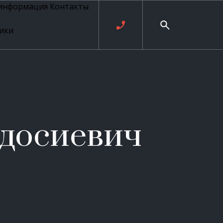
 информация
Контакты
ики
ль русских
20 века
рия
о
ые
е
досиевич
ровые
рные