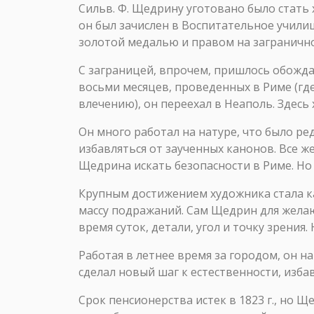
Сильв. Ф. Щедрину уготовано было стать 
он был зачислен в Воспитательное училищ
золотой медалью и правом на заграничн
С заграницей, впрочем, пришлось обождат
восьми месяцев, проведенных в Риме (гд
влечению), он переехал в Неаполь. Здес
Он много работал на натуре, что было ре
избавляться от заученных канонов. Все 
Щедрина искать безопасности в Риме. Но 
Крупным достижением художника стала ка
массу подражаний. Сам Щедрин для желаю
время суток, детали, угол и точку зрения
Работая в летнее время за городом, он н
сделал новый шаг к естественности, изба
Срок пенсионерства истек в 1823 г., но 