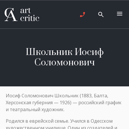
Школьник Иосиф
Соломонович
Иосиф Соломонович Школьник (1883, Балта,
Херсонская губерния — 1926) — российский график
и театральный художник.
Родился в еврейской семье. Учился в Одесском
художественном училище. Один из создателей и