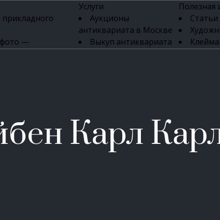
Услуги
Полезная
 прикладного
Аукционы
Статьи
антиквариата в Москве
Художн
 фото —
Выкуп антиквариата
Клейма
ка картин онлайн
в день обращения
Указате
Высокая цена выкупа
клейм 17-
изделий
антиквариата
Бижуте
Эксперты
Серебр
ых приборов
антиквариата
Литейн
о стекла
Антикварные книги
мастерски
бен Карл Кар
 мебели
Скупка антиквариата
Фарфо
Скупка антикварной
Ювели
зделий
мебели
Скупка антикварных
часов
Продать старинные
часы в Москве
Скупка старинных
вещей