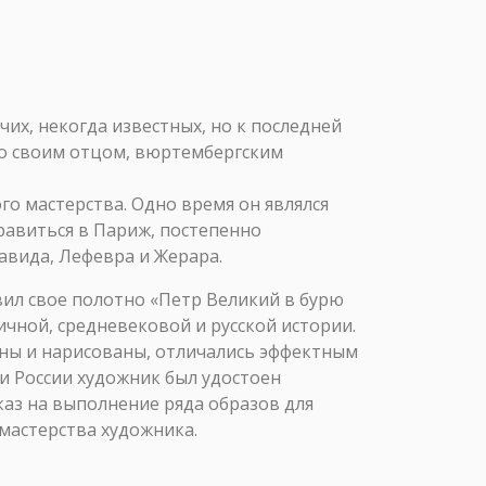
очих, некогда известных, но к последней
со своим отцом, вюртембергским
о мастерства. Одно время он являлся
равиться в Париж, постепенно
авида, Лефевра и Жерара.
авил свое полотно «Петр Великий в бурю
ичной, средневековой и русской истории.
ны и нарисованы, отличались эффектным
и России художник был удостоен
каз на выполнение ряда образов для
 мастерства художника.