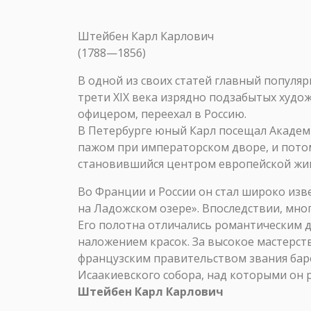
Штейбен Карл Карлович
(1788—1856)
В одной из своих статей главный популяри
трети XIX века изрядно подзабытых худо
офицером, переехал в Россию.
В Петербурге юный Карл посещал Академи
пажом при императорском дворе, и пото
становившийся центром европейской живо
Во Франции и России он стал широко изве
на Ладожском озере». Впоследствии, мног
Его полотна отличались романтическим 
наложением красок. За высокое мастерст
французским правительством звания баро
Исаакиевского собора, над которыми он 
Штейбен Карл Карлович