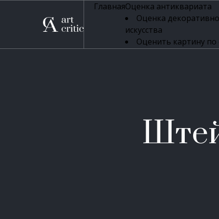
Главная
Оценка антиквариата
Оценка декоративно
искусства
Оценить картину по
профессиональная оцен
Оценка живописи
Оценка серебряных 
Оценка фарфора
Оценка осветительн
Оценка антикварног
Штей
Оценка антикварной
Оценка книг
Оценка бронзовых и
Оценка икон