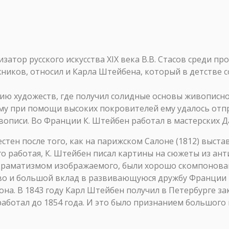
затор русского искусства XIX века В.В. Стасов среди пр
жников, относил и Карла Штейбена, который в детстве 
ю художеств, где получил солидные основы живописног
му при помощи высоких покровителей ему удалось отп
писи. Во Франции К. Штейбен работал в мастерских Д
стен после того, как на парижском Салоне (1812) выст
о работая, К. Штейбен писал картины на сюжеты из ант
драматизмом изображаемого, были хорошо скомпонова
во и большой вклад в развивающуюся дружбу Франции 
на. В 1843 году Карл Штейбен получил в Петербурге за
работал до 1854 года. И это было признанием большого