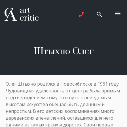
Штыхно Олег
Олег Штыхно родился в Новосибирске в 1961 году.
Чудовищная удаленность от центра была зримым
подтверждением тому, что путь к неведомым
высотам искусства обещал быть длинным и
непростым. В его детских воспоминаниях много
деревенских впечатлений, оставшихся для него
одними из самых ярких и дорогих. Свои первые