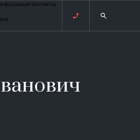
 информация
Контакты
ики
ль русских
20 века
рия
о
ые
е
Иванович
ровые
рные