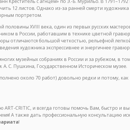
оанн Креститель с агнцем» по Э.-Б. Мурильо. В 1791–179
чить 12 листов. Однако из-за ранней смерти художника
юрным портретом.
половины XVIII века, один из первых русских мастеров
ником в России, работавшим в технике цветной гравюр
вюры отличаются большой четкостью, рельефной лепкой
ведения художника экспрессивнее и энергичнее гравюр
ногих музейных собраниях в России и за рубежом, в то
 А. С. Пушкина, Государственном Историческом музее.
олнено около 70 работ) довольно редки и потому, как 
ART-CRITIC, и всегда готовы помочь Вам, быстро и в
ремя! А также дать профессиональную консультацию ис
вариата
!