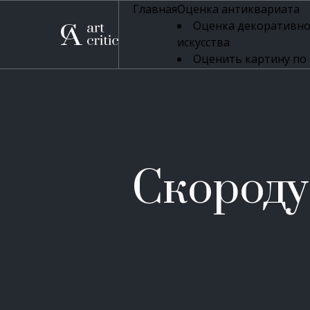
Главная
Оценка антиквариата
Оценка декоративно
искусства
Оценить картину по
профессиональная оцен
Оценка живописи
Оценка серебряных 
Оценка фарфора
Оценка осветительн
Оценка антикварног
Скороду
Оценка антикварной
Оценка книг
Оценка бронзовых и
Оценка икон