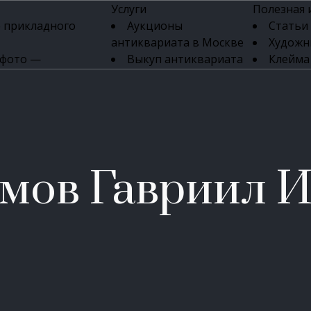
Услуги
Полезная
 прикладного
Аукционы
Статьи
антиквариата в Москве
Художн
 фото —
Выкуп антиквариата
Клейма
ка картин онлайн
в день обращения
Указате
Высокая цена выкупа
клейм 17-
изделий
антиквариата
Бижуте
Эксперты
Серебр
ых приборов
антиквариата
Литейн
о стекла
Антикварные книги
мастерски
мов Гавриил 
 мебели
Скупка антиквариата
Фарфо
Скупка антикварной
Ювели
зделий
мебели
Скупка антикварных
часов
Продать старинные
часы в Москве
Скупка старинных
вещей