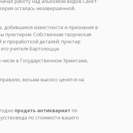
2 начал работу над альбомом видов Санкт-
 серия осталась незавершенной.
, добившихся известности и признания в
ы пунктиром. Собственная творческая
 и проработкой деталей; пунктир
 его учителя Бартолоцци.
м числе в Государственном Эрмитаже,
правило, весьма высоко ценятся на
ыгодно
продать антиквариат
по
кусствоведа по стоимости вашего