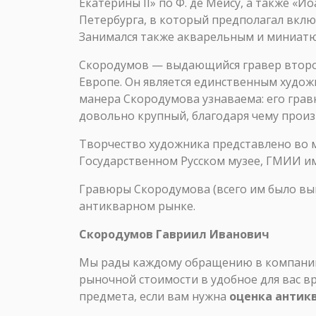
Екатерины II» по Ф. де Мейсу, а также «И
Петербурга, в который предполагал вклю
Занимался также акварельным и миниат
Скородумов — выдающийся гравер второй 
Европе. Он является единственным худож
манера Скородумова узнаваема: его гра
довольно крупный, благодаря чему произ
Творчество художника представлено во м
Государственном Русском музее, ГМИИ им.
Гравюры Скородумова (всего им было вып
антикварном рынке.
Скородумов Гавриил Иванович
Мы рады каждому обращению в компанию 
рыночной стоимости в удобное для вас в
предмета, если вам нужна
оценка антик