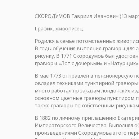
СКОРОДУМОВ Гавриил Иванович (13 марта 
График, живописец.
Родился в семье потомственных живописц
В годы обучения выполнил гравюры для а
рисунку. В 1771 Скородумов был удостое
гравюры «Лот с дочерьми» и «Натурщик» п
В мае 1773 отправлен в пенсионерскую п
овладел техниками пунктирной гравюры и
много работал по заказам лондонских из
основном цветные гравюры пунктиром по
также гравюры по собственным рисункам
В 1882 по личному приглашению Екатерины
Императорского Величества. Выполнял о
произведениями Скородумова этого перио