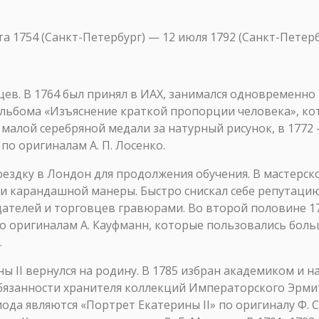
1754 (Санкт-Петербург) — 12 июля 1792 (Санкт-Петерб
ев. В 1764 был принял в ИАХ, занимался одновременно
льбома «Изъяснение краткой пропорции человека», кот
н малой серебряной медали за натурный рисунок, в 177
о оригиналам А. П. Лосенко.
оездку в Лондон для продолжения обучения. В мастерск
 карандашной манеры. Быстро снискал себе репутацию 
дателей и торговцев гравюрами. Во второй половине 17
 оригиналам А. Кауфманн, которые пользовались боль
.
 II вернулся на родину. В 1785 избран академиком и н
бязанности хранителя коллекций Императорского Эрми
да являются «Портрет Екатерины II» по оригиналу Ф. 