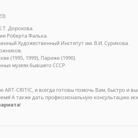
23)
К.Т. Дорохова.
дии Роберта Фалька.
венный Художественный Институт им. В.И. Сурикова.
дожников.
е (1995, 1999), Париже (1990).
нных музеях бывшего СССР.
ART-CRITIC, и всегда готовы помочь Вам, быстро и в
ремя! А также дать профессиональную консультацию ис
вариата
!