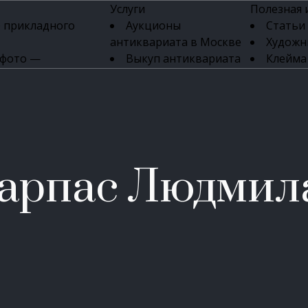
Услуги
Полезная
 прикладного
Аукционы
Статьи
антиквариата в Москве
Художн
 фото —
Выкуп антиквариата
Клейма
ка картин онлайн
в день обращения
Указате
Высокая цена выкупа
клейм 17-
изделий
антиквариата
Бижуте
Эксперты
Серебр
ых приборов
антиквариата
Литейн
о стекла
Антикварные книги
мастерски
арпас Людмил
 мебели
Скупка антиквариата
Фарфо
Скупка антикварной
Ювели
зделий
мебели
Скупка антикварных
часов
Продать старинные
часы в Москве
Скупка старинных
вещей