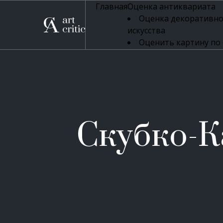
Главная
Оценка антиквариата
Оценка декоративно
искусства
Оценить картину по
профессиональная оцен
Оценка живописи
Оценка серебряных 
Оценка фарфора
Оценка осветительн
Оценка антикварног
Скубко-К
Оценка антикварной
Оценка книг
Оценка бронзовых и
Оценка икон