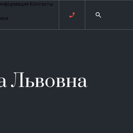
 информация
Контакты
ики
ль русских
20 века
рия
о
ые
е
а Львовна
ровые
рные