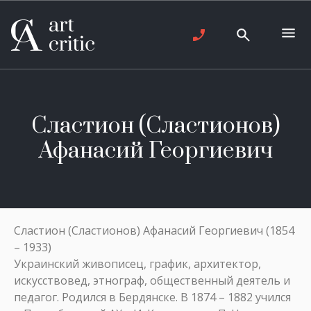
Сластион (Сластионов)
Афанасий Георгиевич
Сластион (Сластионов) Афанасий Георгиевич (1854
– 1933)
Украинский живописец, график, архитектор,
искусствовед, этнограф, общественный деятель и
педагог. Родился в Бердянске. В 1874 – 1882 учился