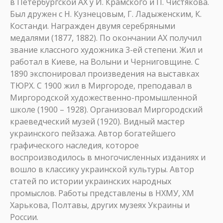
в Петербургской АХ у И. Крамского и П. Чистякова.
Был дружен с Н. Кузнецовым, Г. Ладыженским, К.
Костанди. Награжден двумя серебряными
медалями (1877, 1882). По окончании АХ получил
звание классного художника 3-ей степени. Жил и
работал в Киеве, на Волыни и Черниговщине. С
1890 экспонировал произведения на выставках
ТЮРХ. С 1900 жил в Миргороде, преподавал в
Миргородской художественно-промышленной
школе (1900 – 1928). Организовал Миргородский
краеведческий музей (1920). Видный мастер
украинского пейзажа. Автор богатейшего
графического наследия, которое
воспроизводилось в многочисленных изданиях и
вошло в классику украинской культуры. Автор
статей по истории украинских народных
промыслов. Работы представлены в НХМУ, ХМ
Харькова, Полтавы, других музеях Украины и
России.