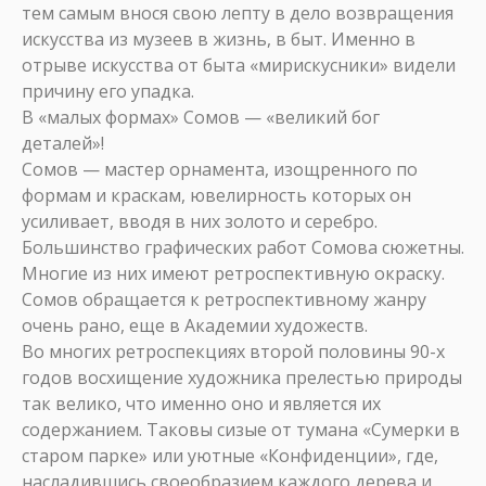
тем самым внося свою лепту в дело возвращения
искусства из музеев в жизнь, в быт. Именно в
отрыве искусства от быта «мирискусники» видели
причину его упадка.
В «малых формах» Сомов — «великий бог
деталей»!
Сомов — мастер орнамента, изощренного по
формам и краскам, ювелирность которых он
усиливает, вводя в них золото и серебро.
Большинство графических работ Сомова сюжетны.
Многие из них имеют ретроспективную окраску.
Сомов обращается к ретроспективному жанру
очень рано, еще в Академии художеств.
Во многих ретроспекциях второй половины 90-х
годов восхищение художника прелестью природы
так велико, что именно оно и является их
содержанием. Таковы сизые от тумана «Сумерки в
старом парке» или уютные «Конфиденции», где,
насладившись своеобразием каждого дерева и