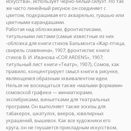
искусства», использует черно-белый силуэт. Но так
же часто линейный рисунок он соединяет с
цветом, подкрашивая его акварелью, гуашью или
цветными карандашами.
Работая над обложками, фронтисписами,
титульными листами (самые известные из них
-обложка для книги стихов Бальмонта «Жар-птица,
свирель славянина», 1907; фронтиспис книги
стихов В. И. Иванова «COR ARDENS», 1907;
титульный лист книги «Театр», 1907), Сомов, как
правило, концентрирует смысл книги в рисунке,
являющемся образным эквивалентом идеи.
Нельзя не восхищаться также «малыми формами»
сомовской графики — миниатюрами,
экслибрисами, виньетками для театральных
программ. Он выполняет также эскизы для
табакерок, шкатулок, вееров, ювелирных
украшений, вышивок. Как все художники его
круга, он не гнушается прикладным искусством,