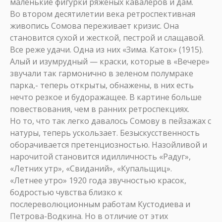
маленькие фигурки ряженых кавалеров и дам.
Во втором десятилетии века ретроспективная
живопись Сомова переживает кризис. Она
становится сухой и жесткой, пестрой и слащавой.
Все реже удачи. Одна из них «Зима. Каток» (1915).
Алый и изумрудный — краски, которые в «Вечере»
звучали так гармонично в зеленом полумраке
парка,- теперь открыты, обнажены, в них есть
нечто резкое и будоражащее. В картине больше
повествования, чем в ранних ретроспекциях.
Но то, что так легко давалось Сомову в пейзажах с
натуры, теперь ускользает. Безыскусственность
оборачивается претенциозностью. Назойливой и
нарочитой становится идилличность «Радуг»,
«Летних утр», «Свиданий», «Купальщиц».
«Летнее утро» 1920 года звучностью красок,
бодростью чувства близко к
послереволюционным работам Кустодиева и
Петрова-Водкина. Но в отличие от этих