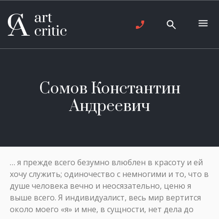
Сомов Константин
Андреевич
… я прежде всего безумно влюблен в красоту и ей
хочу служить; одиночество с немногими и то, что в
душе человека вечно и неосязательно, ценю я
выше всего. Я индивидуалист, весь мир вертится
около моего «я» и мне, в сущности, нет дела до