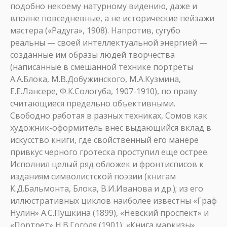
подобно некоему натурному видению, даже и
вполне повседневные, а не исторические пейзажи
мастера («Радуга», 1908). Напротив, сугубо
реальны — своей интеллектуальной энергией —
созданные им образы людей творчества
(написанные в смешанной технике портреты
А.А.Блока, М.В.Добужинского, М.А.Кузмина,
Е.Е.Лансере, Ф.К.Сологуба, 1907-1910), по праву
считающиеся предельно объективными.
Свободно работая в разных техниках, Сомов как
художник-оформитель внес выдающийся вклад в
искусство книги, где свойственный его манере
привкус черного гротеска проступил еще острее.
Исполнил целый ряд обложек и фронтисписов к
изданиям символистской поэзии (книгам
К.Д.Бальмонта, Блока, В.И.Иванова и др.); из его
иллюстративных циклов наиболее известны «Граф
Нулин» А.С.Пушкина (1899), «Невский проспект» и
«Портрет» Н.В.Гоголя (1901), «Книга маркизы»