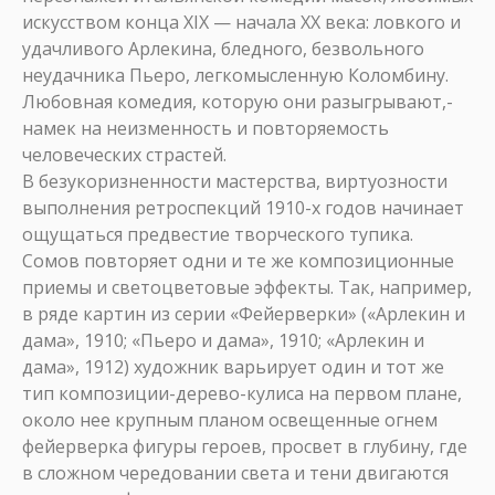
искусством конца XIX — начала XX века: ловкого и
удачливого Арлекина, бледного, безвольного
неудачника Пьеро, легкомысленную Коломбину.
Любовная комедия, которую они разыгрывают,-
намек на неизменность и повторяемость
человеческих страстей.
В безукоризненности мастерства, виртуозности
выполнения ретроспекций 1910-х годов начинает
ощущаться предвестие творческого тупика.
Сомов повторяет одни и те же композиционные
приемы и светоцветовые эффекты. Так, например,
в ряде картин из серии «Фейерверки» («Арлекин и
дама», 1910; «Пьеро и дама», 1910; «Арлекин и
дама», 1912) художник варьирует один и тот же
тип композиции-дерево-кулиса на первом плане,
около нее крупным планом освещенные огнем
фейерверка фигуры героев, просвет в глубину, где
в сложном чередовании света и тени двигаются