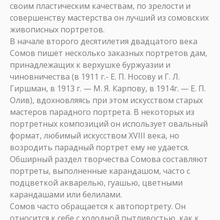
своим пластическим качествам, по зрелости и
совершенству мастерства он лучший из сомовских
живописных портретов.
В начале второго десятилетия двадцатого века
Сомов пишет несколько заказных портретов дам,
принадлежащих к верхушке буржуазии и
чиновничества (в 1911 г.- Е. П. Носову и Г. Л.
Гиршман, в 1913 г. — М. Я. Карпову, в 1914г. — Е. П.
Олив), вдохновляясь при этом искусством старых
мастеров парадного портрета. В некоторых из
портретных композиций он использует овальный
формат, любимый искусством XVIII века, но
возродить парадный портрет ему не удается.
Обширный раздел творчества Сомова составляют
портреты, выполненные карандашом, часто с
подцветкой акварелью, гуашью, цветными
карандашами или белилами.
Сомов часто обращается к автопортрету. Он
относится к себе с холодной пытливостью, как к