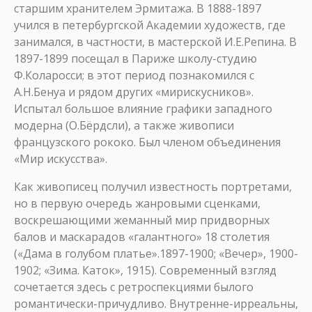
старшим хранителем Эрмитажа. В 1888-1897
учился в петербургской Академии художеств, где
занимался, в частности, в мастерской И.Е.Репина. В
1897-1899 посещал в Париже школу-студию
Ф.Коларосси; в этот период познакомился с
А.Н.Бенуа и рядом других «мирискусников».
Испытал большое влияние графики западного
модерна (О.Бёрдсли), а также живописи
французского рококо. Был членом объединения
«Мир искусства».
Как живописец получил известность портретами,
но в первую очередь жанровыми сценками,
воскрешающими жеманный мир придворных
балов и маскарадов «галантного» 18 столетия
(«Дама в голубом платье».1897-1900; «Вечер», 1900-
1902; «Зима. Каток», 1915). Современный взгляд
сочетается здесь с ретроспекциями былого
романтически-причудливо. Внутренне-ирреальны,