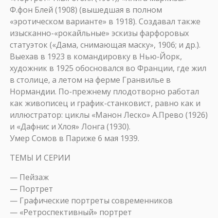
Ф.фон Блей (1908) (вышедшая в полном
«эротическом варианте» в 1918). Создавал также
изысканно-«рокайльные» эскизы фарфоровых
статуэток («Дама, снимающая маску», 1906; и др.).
Выехав в 1923 в командировку в Нью-Йорк,
художник в 1925 обосновался во Франции, где жил
в столице, а летом на ферме Гранвилье в
Нормандии. По-прежнему плодотворно работал
как живописец и график-станковист, равно как и
иллюстратор: циклы «Манон Леско» А.Прево (1926)
и «Дафнис и Хлоя» Лонга (1930).
Умер Сомов в Париже 6 мая 1939.
ТЕМЫ И СЕРИИ
— Пейзаж
— Портрет
— Графические портреты современников
— «Ретроспективный» портрет