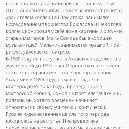
все члены которой были причастны к искусству.
Отец, Андрей Иванович Сомов, много лет работал
хранителем коллекций Эрмитажа, занимался
исследованием творчества Брюллова и Федотова,
коллекционировал у себя дома картины и рисунки
старых мастеров. Мать Сомова была хорошей
музыкантшей. Мальчик занимается музыкой, поет,
рисует, увлекается театром.
В 1889 году он поступает в Академию художеств и
учится в ней до 1897 года. Первые пять лет сам он
считает потерянными. После преобразования
Академии в 1894 году, Сомов попадает в
мастерскую Репина. Годы, проведенные в
мастерской Репина, Сомов считает для себя очень
полезными, хотя со временем начинает
относиться к своему учителю и критически.
Русская художественная школа того периода
находилась на распутье. Ниспровергнув
одряхлевшие нормы классицизма, академическую