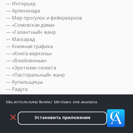
— Интерьер
— Арлекинада
— Мир прогулок и фейерверков
— «Сомовская дама»
— «Галантный» жанр
— Маскарад
— Книжная графика
— «Книга маркизы»
— «Влюбленные»
— «Эротизм» сюжета
— «Пасторальный» жанр
— Купальщицы
— Радуга
— Натюрморт в жанре
Мы используем Яндекс Метрику для анализа
— «Зеркальное» отражение
посещаемости сайта. Нажмите «Принять», чтобы
— Ювелирный орнамент
разрешить сбор данных.
— Фарфор
Установить приложение
Принять
Закрыть
— Театр