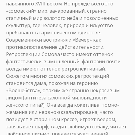
навеянного XVIII веком. Но прежде всего это
«сомовский» мир, зачарованный, странно
статичный мир золотого неба и позолоченных
скульптур, где человек, природа и искусство
пребывают в гармоническом единстве.
Современники восприняли «Вечер» как
противопоставление действительности.
Ретроспекции Сомова часто имеют оттенок
фантастически-вымышленный, фантазии почти
всегда имеют оттенок ретроспективный.
Сюжетом многих сомовских ретроспекций
становится дама, похожая на героиню
«Волшебства», с таким же странно некрасивым
лицом (антитеза салонной миловидности
женского типа?). Она всегда кокетлива, томно-
жеманна или нервно-экзальтирована, часто
позирует в старинном кресле, играет веером,
завязывает шарф, гладит любимую собаку, читает
любовное письмо, предается чувственной