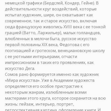
немецкой графики (Бердслей, Кондер, Гейне). В
действительности круг воздействий, которые
испытал художник, шире, он охватывает как
современное, так и старое искусство, включая
сюда французскую живопись XVIII века с ее тонкой
грацией (Ватто, Ларжильер), малых голландцев,
влюбленных в мелочи быта, русское искусство
первой половины XIX века, Федотова с его
поэтизацией и гротеском, венециановскую школу
с ее уютными интерьерами, отчасти
импрессионизм в таких его проявлениях, как
искусство Дега.
Сомов рано формируется именно как художник
«Мира искусства». Уже в Академии художеств
определяется его особое пристрастие к
некоторым жанрам, излюбленным всеми
мастерами этого круга, которое сохранится на всю
жизнь: пейзаж, интерьер, портрет,
ретроспективная картина, оформление книги. И