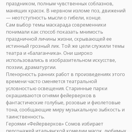
праздником, полным чувственных соблазнов,
манящих красок. В нервном изломе поз, движений
— неотступность мысли о гибели, конце.
Сам выбор темы маскарада современники
понимали как способ показать мнимость
праздничной личины жизни, скрывающей ее
истинный грозный лик. Той же цели служили темы
театра и «балаганчика». Они широко
использовались в изобразительном искусстве,
поэзии, драматургии.
Пленэрность ранних работ в произведениях этого
времени часто сменяется театральной
условностью освещения. Старинные парки
окрашиваются огнями фейерверков в
фантастические голубые, розовые и фиолетовые
тона, сообщающие миру музыкальную зыбкость и
таинственность.
Героями «Фейерверков» Сомов избирает
персонажей итальянской комедии масок, любимых