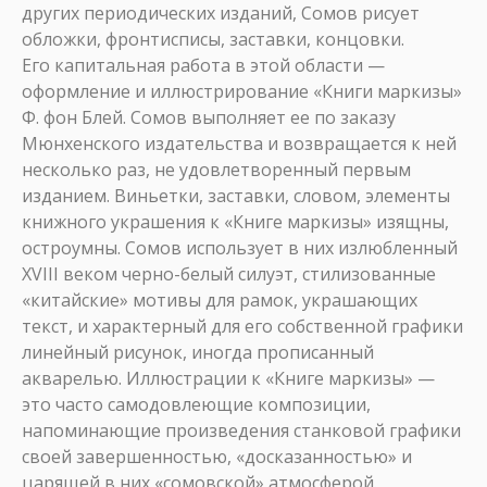
других периодических изданий, Сомов рисует
обложки, фронтисписы, заставки, концовки.
Его капитальная работа в этой области —
оформление и иллюстрирование «Книги маркизы»
Ф. фон Блей. Сомов выполняет ее по заказу
Мюнхенского издательства и возвращается к ней
несколько раз, не удовлетворенный первым
изданием. Виньетки, заставки, словом, элементы
книжного украшения к «Книге маркизы» изящны,
остроумны. Сомов использует в них излюбленный
XVIII веком черно-белый силуэт, стилизованные
«китайские» мотивы для рамок, украшающих
текст, и характерный для его собственной графики
линейный рисунок, иногда прописанный
акварелью. Иллюстрации к «Книге маркизы» —
это часто самодовлеющие композиции,
напоминающие произведения станковой графики
своей завершенностью, «досказанностью» и
царящей в них «сомовской» атмосферой.