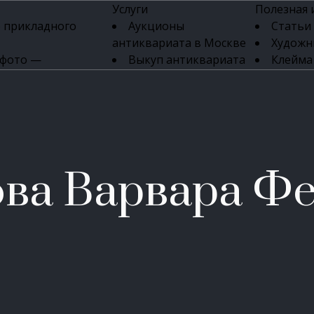
Услуги
Полезная
 прикладного
Аукционы
Статьи
антиквариата в Москве
Художн
 фото —
Выкуп антиквариата
Клейма
ка картин онлайн
в день обращения
Указате
Высокая цена выкупа
клейм 17-
изделий
антиквариата
Бижуте
Эксперты
Серебр
ых приборов
антиквариата
Литейн
о стекла
Антикварные книги
мастерски
ва Варвара Ф
 мебели
Скупка антиквариата
Фарфо
Скупка антикварной
Ювели
зделий
мебели
Скупка антикварных
часов
Продать старинные
часы в Москве
Скупка старинных
вещей