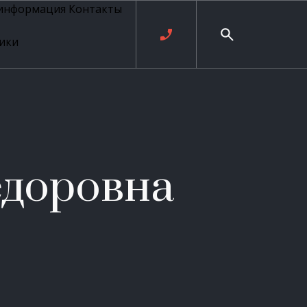
 информация
Контакты
ики
ль русских
20 века
рия
о
ые
е
едоровна
ровые
рные