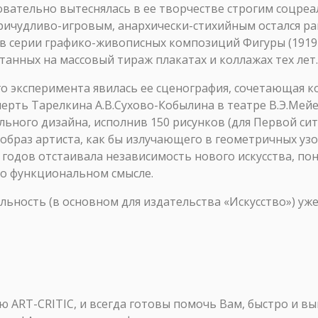
овательно вытеснялась в ее творчестве строгим соцре
ричудливо-игровым, анархически-стихийным остался р
 в серии графико-живописных композиций Фигуры (1919–
танных на массовый тираж плакатах и коллажах тех лет.
 эксперимента явилась ее сценография, сочетающая к
ерть Тарелкина А.В.Сухово-Кобылина в театре В.Э.Мейе
ьного дизайна, исполнив 150 рисунков (для Первой сит
образ артиста, как бы излучающего в геометричных уз
 годов отстаивала независимость нового искусства, пон
то функциональном смысле.
льность (в основном для издательства «Искусство») уж
ART-CRITIC, и всегда готовы помочь Вам, быстро и в