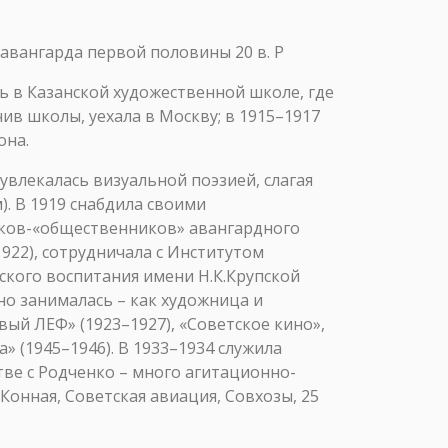
авангарда первой половины 20 в. Р
ась в Казанской художественной школе, где
ив школы, уехала в Москву; в 1915–1917
она.
 увлекалась визуальной поэзией, слагая
). В 1919 снабдила своими
ников-«общественников» авангардного
922), сотрудничала с Институтом
ского воспитания имени Н.К.Крупской
но занималась – как художница и
ый ЛЕФ» (1923–1927), «Советское кино»,
» (1945–1946). В 1933–1934 служила
тве с Родченко – много агитационно-
онная, Советская авиация, Совхозы, 25