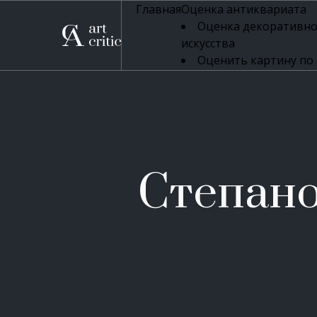
Главная
Оценка антиквариата
Оценка декоративно
искусства
Оценить картину по
профессиональная оцен
Оценка живописи
Оценка серебряных 
Оценка фарфора
Оценка осветительн
Оценка антикварног
Степано
Оценка антикварной
Оценка книг
Оценка бронзовых и
Оценка икон