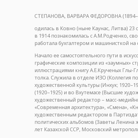
СТЕПАНОВА, ВАРВАРА ФЕДОРОВНА (1894–195
одилась в Ковно (ныне Каунас, Литва) 23 
в 1914 познакомилась с А.М.Родченко, св
работала бухгалтером и машинисткой на 
Начало ее самостоятельного пути в искус
графические композиции из «заумных» стр
иллюстрациями книгу А.Е.Крученых Глы-Г
толка. Служила в отделе ИЗО (Коллегия п
художественной культуры (Инхук; 1920–1
(1920–1925) и во Вхутемасе (Высшие худо
художественный редактор – масс-медийным
«Современная архитектура», «Смена», «Кни
художественным редактором в Партиздате
политических альбомов (Заветы Ленина ж
лет Казахской ССР, Московский метрополит