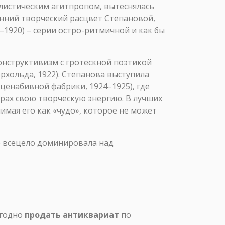
алистическим агитпропом, вытеснялась
анний творческий расцвет Степановой,
1920) – серии остро-ритмичной и как бы
онструктивизм с гротескной поэтикой
рхольда, 1922). Степанова выступила
ценабивной фабрики, 1924–1925), где
орах свою творческую энергию. В лучших
имая его как «чудо», которое не может
е всецело доминировала над
ыгодно
продать антиквариат
по