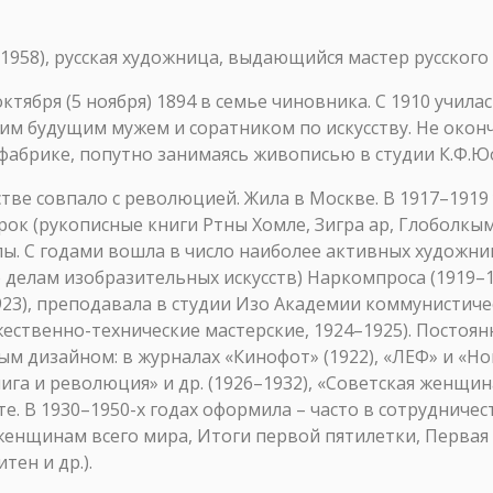
8), русская художница, выдающийся мастер русского 
октября (5 ноября) 1894 в семье чиновника. С 1910 учил
оим будущим мужем и соратником по искусству. Не оконч
фабрике, попутно занимаясь живописью в студии К.Ф.Ю
стве совпало с революцией. Жила в Москве. В 1917–1919
ок (рукописные книги Ртны Хомле, Зигра ар, Глоболкым
лы. С годами вошла в число наиболее активных худож
о делам изобразительных искусств) Наркомпроса (1919–1
923), преподавала в студии Изо Академии коммунистиче
жественно-технические мастерские, 1924–1925). Постоян
 дизайном: в журналах «Кинофот» (1922), «ЛЕФ» и «Нов
га и революция» и др. (1926–1932), «Советская женщина
. В 1930–1950-х годах оформила – часто в сотрудничес
енщинам всего мира, Итоги первой пятилетки, Первая К
ен и др.).