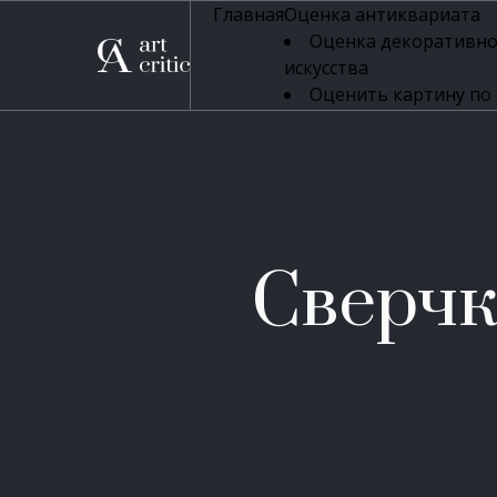
Главная
Оценка антиквариата
Оценка декоративно
искусства
Оценить картину по
профессиональная оцен
Оценка живописи
Оценка серебряных 
Оценка фарфора
Оценка осветительн
Оценка антикварног
Сверчк
Оценка антикварной
Оценка книг
Оценка бронзовых и
Оценка икон