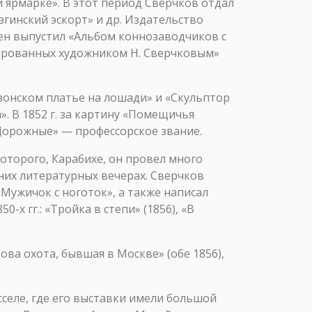
й ярмарке». В этот период Сверчков отдал
езгинский эскорт» и др. Издательство
тен выпустил «Альбом коннозаводчиков с
фированных художником Н. Сверчковым»
азонском платье на лошади» и «Скульптор
». В 1852 г. за картину «Помещичья
«Дорожные» — профессорское звание.
которого, Карабихе, он провел много
шних литературных вечерах. Сверчков
Мужичок с ноготок», а также написал
х гг.: «Тройка в степи» (1856), «В
ова охота, бывшая в Москве» (обе 1856),
сселе, где его выставки имели большой