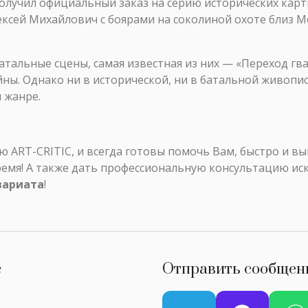
н получил официальный заказ на серию исторических кар
Алексей Михайлович с боярами на соколиной охоте близ М
тальные сцены, самая известная из них — «Переход гва
ны. Однако ни в исторической, ни в батальной живопис
 жанре.
ART-CRITIC, и всегда готовы помочь Вам, быстро и в
ремя! А также дать профессиональную консультацию ис
вариата
!
с
Отправить сообщен