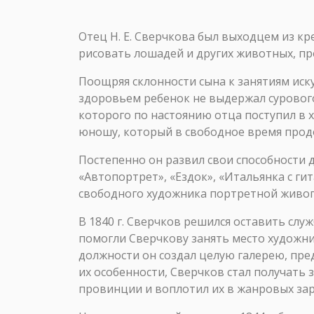
Отец Н. Е. Сверчкова был выходцем из к
рисовать лошадей и других животных, пр
Поощряя склонности сына к занятиям иску
здоровьем ребенок не выдержал сурового
которого по настоянию отца поступил в
юношу, который в свободное время прод
Постепенно он развил свои способности д
«Автопортрет», «Ездок», «Итальянка с ги
свободного художника портретной живоп
В 1840 г. Сверчков решился оставить слу
помогли Сверчкову занять место художни
должности он создал целую галерею, пр
их особенности, Сверчков стал получать 
провинции и воплотил их в жанровых зар