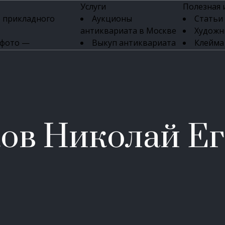
Услуги
Полезная
 прикладного
Аукционы
Статьи
антиквариата в Москве
Художн
 фото —
Выкуп антиквариата
Клейма
ка картин онлайн
в день обращения
Указате
Высокая цена выкупа
клейм 17-
изделий
антиквариата
Бижуте
Эксперты
Серебр
ых приборов
антиквариата
Литейн
о стекла
Антикварные книги
мастерски
ов Николай Е
 мебели
Скупка антиквариата
Фарфо
Скупка антикварной
Ювели
зделий
мебели
Скупка антикварных
часов
Продать старинные
часы в Москве
Скупка старинных
вещей