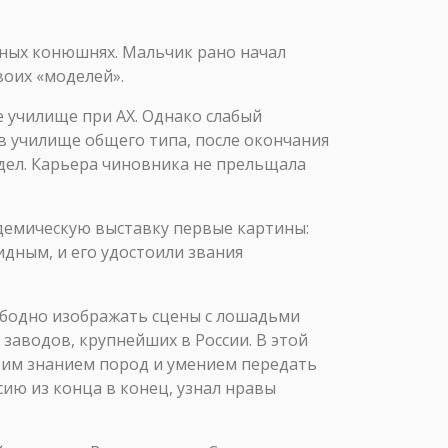
рных конюшнях. Мальчик рано начал
воих «моделей».
е училище при АХ. Однако слабый
в училище общего типа, после окончания
дел. Карьера чиновника не прельщала
кадемическую выставку первые картины:
идным, и его удостоили звания
вободно изображать сцены с лошадьми
заводов, крупнейших в России. В этой
оим знанием пород и умением передать
сию из конца в конец, узнал нравы