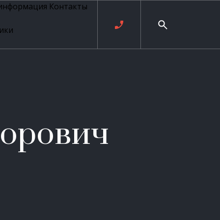
 информация
Контакты
ики
ль русских
20 века
рия
о
ые
е
горович
ровые
рные