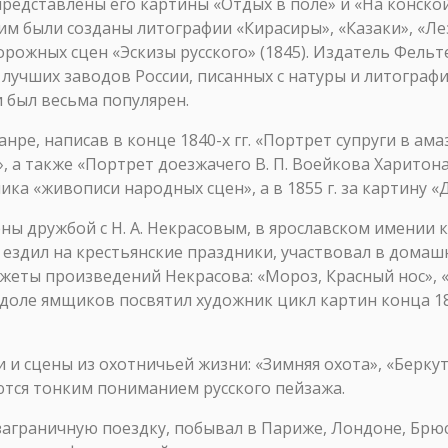
представлены его картины «Отдых в поле» и «На конско
. им были созданы литографии «Кирасиры», «Казаки», «Л
орожных сцен «Эскизы русского» (1845). Издатель Фель
 лучших заводов России, писанных с натуры и литогра
 и был весьма популярен.
нре, написав в конце 1840-х гг. «Портрет супруги в ам
, а также «Портрет доезжачего В. П. Воейкова Харитона
ка «живописи народных сцен», а в 1855 г. за картину 
ены дружбой с Н. А. Некрасовым, в ярославском имении 
, ездил на крестьянские праздники, участвовал в дома
жеты произведений Некрасова: «Мороз, Красный нос», «
доле ямщиков посвятил художник цикл картин конца 1850-
 и сцены из охотничьей жизни: «Зимняя охота», «Беркут
аются тонким пониманием русского пейзажа.
 заграничную поездку, побывал в Париже, Лондоне, Брю