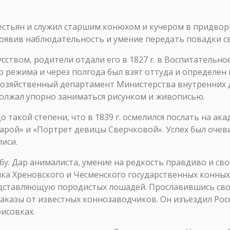
рестьян и служил старшим конюхом и кучером в придво
оявив наблюдательность и умение передать повадки с
сством, родители отдали его в 1827 г. в Воспитательно
 режима и через полгода был взят оттуда и определен 
 хозяйственный департамент Министерства внутренних 
олжал упорно заниматься рисунком и живописью.
о такой степени, что в 1839 г. осмелился послать на а
тарой» и «Портрет девицы Сверчковой». Успех был очев
иси.
жбу. Дар анималиста, умение на редкость правдиво и с
ка Хреновского и Чесменского государственных конных 
едставляющую породистых лошадей. Прославившись св
заказы от известных коннозаводчиков. Он изъездил Рос
исовках.