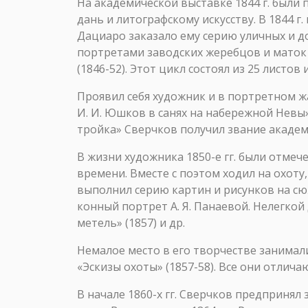
На академической выставке 1844 г. были 
дань и литографскому искусству. В 1844 г
Дациаро заказало ему серию уличных и д
портретами заводских жеребцов и маток
(1846-52). Этот цикл состоял из 25 листов
Проявил себя художник и в портретном жа
И. И. Юшков в санях на набережной Невы»
тройка» Сверчков получил звание академи
В жизни художника 1850-е гг. были отмеч
времени. Вместе с поэтом ходил на охоту
выполнил серию картин и рисунков на сю
конный портрет А. Я. Панаевой. Нелегкой 
метель» (1857) и др.
Немалое место в его творчестве занимали
«Эскизы охоты» (1857-58). Все они отлич
В начале 1860-х гг. Сверчков предпринял