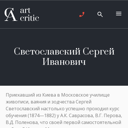
Светославский Сергей
Иванович
Приехавший из Киева в Московское училище
живописи, ваяния и зодчества Сергей
Светославский настолько успешно проходил курс
обучения (1874—1882) у А.К. Саврасова, В.Г. Перова,
В.Д. Поленова, что своей первой самостоятельной