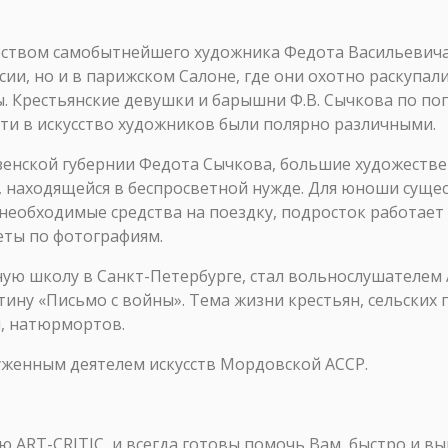
ством самобытнейшего художника Федота Васильевича С
ссии, но и в парижском Салоне, где они охотно раскуп
ны. Крестьянские девушки и барышни Ф.В. Сычкова по п
ути в искусство художников были полярно различными.
зенской губернии Федота Сычкова, большие художеств
, находящейся в беспросветной нужде. Для юноши сущес
необходимые средства на поездку, подросток работает
еты по фотографиям.
ную школу в Санкт-Петербурге, стал вольнослушателем 
тину «Письмо с войны». Тема жизни крестьян, сельских
й, натюрмортов.
луженным деятелем искусств Мордовской АССР.
ART-CRITIC, и всегда готовы помочь Вам, быстро и в