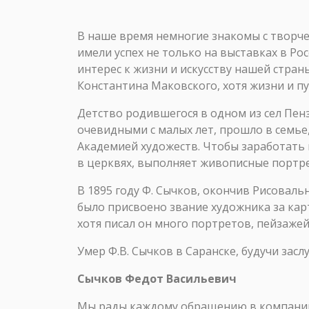
В наше время немногие знакомы с творче
имели успех не только на выставках в Ро
интерес к жизни и искусству нашей стра
Константина Маковского, хотя жизни и п
Детство родившегося в одном из сел Пен
очевидными с малых лет, прошло в семье
Академией художеств. Чтобы заработать 
в церквях, выполняет живописные портр
В 1895 году Ф. Сычков, окончив Рисоваль
было присвоено звание художника за кар
хотя писал он много портретов, пейзаже
Умер Ф.В. Сычков в Саранске, будучи зас
Сычков Федот Васильевич
Мы рады каждому обращению в компанию 