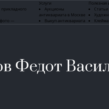
Услуги
Полезная
 прикладного
Аукционы
Статьи
антиквариата в Москве
Художн
 фото —
Выкуп антиквариата
Клейма
ка картин онлайн
в день обращения
Указате
Высокая цена выкупа
клейм 17-
изделий
антиквариата
Бижуте
Эксперты
Серебр
ых приборов
антиквариата
Литейн
о стекла
Антикварные книги
мастерски
в Федот Васи
 мебели
Скупка антиквариата
Фарфо
Скупка антикварной
Ювели
зделий
мебели
Скупка антикварных
часов
Продать старинные
часы в Москве
Скупка старинных
вещей