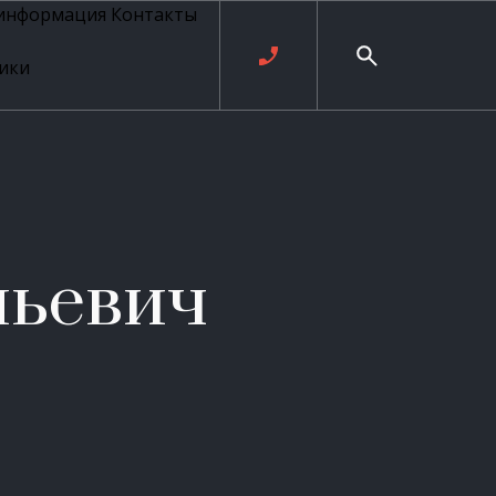
 информация
Контакты
ики
ль русских
20 века
рия
о
ые
е
льевич
ровые
рные