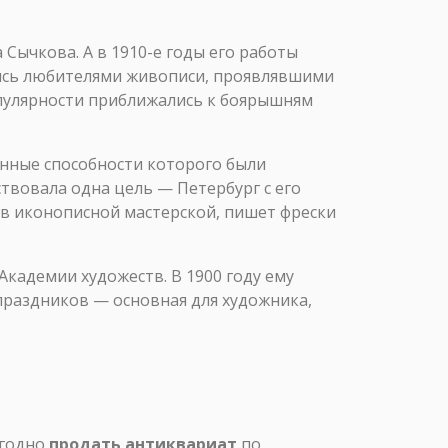
ычкова. А в 1910-е годы его работы
ались любителями живописи, проявлявшими
опулярности приближались к боярышням
енные способности которого были
твовала одна цель — Петербург с его
 в иконописной мастерской, пишет фрески
Академии художеств. В 1900 году ему
 праздников — основная для художника,
ыгодно
продать антиквариат
по