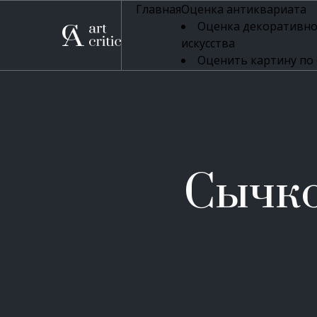
Главная
Оценка антиквариата
Оценка декоративно
искусства
Оценить картину по
профессиональная оцен
Оценка живописи
Оценка серебряных 
Оценка фарфора
Оценка осветительн
Оценка антикварног
Сычко
Оценка антикварной
Оценка книг
Оценка бронзовых и
Оценка икон