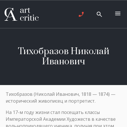
Тихобразов Николай
Иванович
Тихобразов (Николай Иванович, 1818 — 1874) —
исторический живописец и портретист.
На 17-м году жизни стал посещать классы
Императорской Академии Художеств в качестве
вольноприходящего ученика, получая при этом