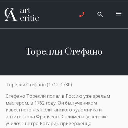
Торелли Стефано
Торелли Стефано (1712-1780)
Cтефано Торелли попал в Россию уже зрелым
мастером, в 1762 году. Он был учеником
известного неаполитанского художника и
архитектора Франческо Солимена (у него же
учился Пьетро Ротари), приверженца