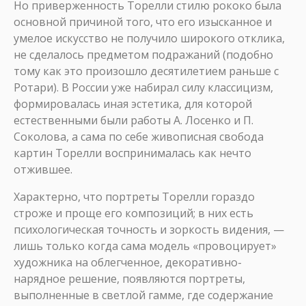
Но приверженность Торелли стилю рококо была
основной причиной того, что его изысканное и
умелое искусство не получило широкого отклика,
не сделалось предметом подражаний (подобно
тому как это произошло десятилетием раньше с
Ротари). В России уже набирал силу классицизм,
формировалась иная эстетика, для которой
естественными были работы А. Лосенко и П.
Соколова, а сама по себе живописная свобода
картин Торелли воспринималась как нечто
отжившее.
Характерно, что портреты Торелли гораздо
строже и проще его композиций; в них есть
психологическая точность и зоркость видения, —
лишь только когда сама модель «провоцирует»
художника на облегченное, декоративно-
нарядное решение, появляются портреты,
выполненные в светлой гамме, где содержание