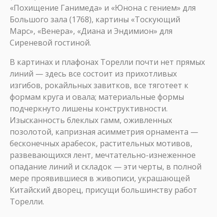
«Похищение Ганимеда» и «Юнона с гением» для
Большого зала (1768), картины «Тоскующий
Марс», «Венера», «Диана и Эндимион» для
Сиреневой гостиной.
В картинах и плафонах Торелли почти нет прямых
линий — здесь все состоит из прихотливых
изгибов, рокайльных завитков, все тяготеет к
формам круга и овала; материальные формы
подчеркнуто лишены конструктивности.
Изысканность блеклых гамм, оживленных
позолотой, капризная асимметрия орнамента —
бесконечных арабесок, растительных мотивов,
развевающихся лент, мечтательно-изнеженное
опадание линий и складок — эти черты, в полной
мере проявившиеся в живописи, украшающей
Китайский дворец, присущи большинству работ
Торелли.