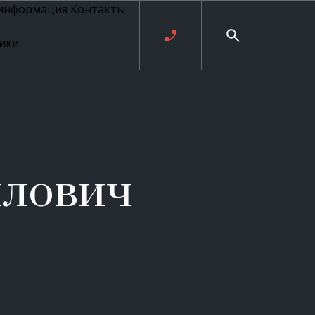
 информация
Контакты
ики
ль русских
20 века
рия
о
ые
е
илович
ровые
рные