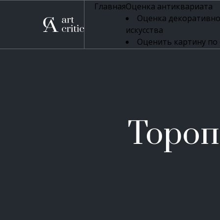
Главная
Оценка антиквариата
Оценка декоративно
искусства
Оценить картину по
профессиональная оцен
Оценка живописи
Оценка серебряных 
Оценка фарфора
Оценка осветительн
Оценка антикварног
Тороп
Оценка антикварной
Оценка книг
Оценка бронзовых и
Оценка икон