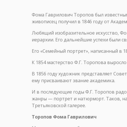
Фома Гаврилович Торопов был известным
живописец получил в 1846 году от Акаде
Любящий изобразительное искусство, Фо
иерархии. Его дальнейшие успехи были с
Его «Семейный портрет», написанный в 18
К 1854 мастерство Ф.Г. Торопова выросло
В 1856 году художник представляет Сове
ему присваивают звание академика.
И в последующие годы Ф.Г. Торопов рад
жанры — портрет и натюрморт. Таков, н
Третьяковской галерее.
Торопов Фома Гаврилович