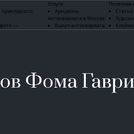
Услуги
Полезная
 прикладного
Аукционы
Статьи
антиквариата в Москве
Художн
 фото —
Выкуп антиквариата
Клейма
ка картин онлайн
в день обращения
Указате
Высокая цена выкупа
клейм 17-
изделий
антиквариата
Бижуте
Эксперты
Серебр
ых приборов
антиквариата
Литейн
о стекла
Антикварные книги
мастерски
ов Фома Гавр
 мебели
Скупка антиквариата
Фарфо
Скупка антикварной
Ювели
зделий
мебели
Скупка антикварных
часов
Продать старинные
часы в Москве
Скупка старинных
вещей