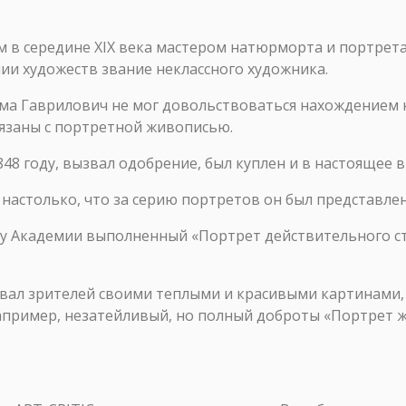
 в середине XIX века мастером натюрморта и портрета
мии художеств звание неклассного художника.
ма Гаврилович не мог довольствоваться нахождением н
вязаны с портретной живописью.
48 году, вызвал одобрение, был куплен и в настоящее в
 настолько, что за серию портретов он был представле
ту Академии выполненный «Портрет действительного ст
овал зрителей своими теплыми и красивыми картинами,
апример, незатейливый, но полный доброты «Портрет ж