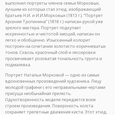
выполнил портреты членов семьи Морковых,
лучшим из которых стал этюд, изображающий
братьев Н.И. и И.И.Морковых (1813 г.). “Портрет
Арсения Тропинина” (1818 г.) написан рукой уже
зрелого мастера. Портрет подкупает
искренностью и чистотой эмоций, написан он
легко и обобщенно. Изысканный колорит
построен на сочетании золотисто-коричневатых
тонов. Сквозь красочный слой и лессировки
просвечивает розоватая тональность грунта и
подмалевка.
Портрет Натальи Морковой — одно из самых
вдохновенных произведений художника. Лицу
молодой графини с его неправильными чертами
присуща необычайная прелесть.
Одухотворенность модели передается всем
строем произведения. Поверхность холста
сохраняет трепетные движения кисти. Этот этюд,