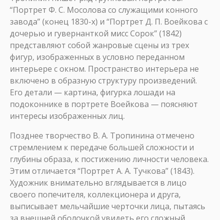
“Портрет Ф. С. Мосолова со служащими конного
завода” (конец 1830-х) и “Портрет Д. П. Воейкова с
дочерью и гувернанткой мисс Сорок” (1842)
представляют собой жанровые сцены из трех
фигур, изображенных в условно переданном
интерьере с окном. Пространство интерьера не
включено в образную структуру произведений.
Его детали — картина, фигурка лошади на
подоконнике в портрете Воейкова — поясняют
интересы изображенных лиц.
Позднее творчество В. А. Тропинина отмечено
стремлением к передаче большей сложности и
глубины образа, к постижению личности человека.
Этим отличается “Портрет А. А. Тучкова” (1843).
Художник внимательно вглядывается в лицо
своего попечителя, коллекционера и друга,
выписывает мельчайшие черточки лица, пытаясь
за внешней оболочкой увидеть его сложный