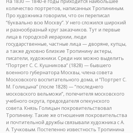
На 1830 — 1840-е годы приходится наибольшее
количество портретов, написанных Тропининым.
Про художника говорили, что он переписал
“буквально всю Москву”. У него сложился широкий
и разнообразный круг заказчиков. Тут и первые
лица в городской иерархии, люди
государственные, частные лица — дворяне, купцы,
а также духовно близкие Тропинину актеры,
писатели, художники. Среди них можно выделить
“Портрет С. С. Кушникова” (1828) — бывшего
военного губернатора Москвы, члена совета
Московского воспитательного дома, и “Портрет С.
М. Голицына” (после 1828) — “последнего
московского вельможи”, попечителя московского
учебного округа, председателя опекунского
совета. Князь Голицын покровительствовал
Тропинину. Такие же отношения покровительства
и почтительной дружбы связывали художника с А.
А. Тучковым. Постепенно известность Тропинина