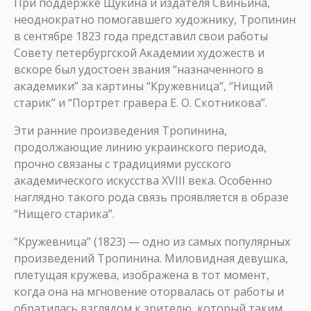
При поддержке Щукина и издателя Свиньина,
неоднократно помогавшего художнику, Тропинин
в сентябре 1823 года представил свои работы
Совету петербургской Академии художеств и
вскоре был удостоен звания “назначенного в
академики” за картины “Кружевница”, “Нищий
старик” и “Портрет гравера Е. О. Скотникова”.
Эти ранние произведения Тропинина,
продолжающие линию украинского периода,
прочно связаны с традициями русского
академического искусства XVIII века. Особенно
наглядно такого рода связь проявляется в образе
“Нищего старика”.
“Кружевница” (1823) — одно из самых популярных
произведений Тропинина. Миловидная девушка,
плетущая кружева, изображена в тот момент,
когда она на мгновение оторвалась от работы и
обратилась взглядом к зрителю, который таким