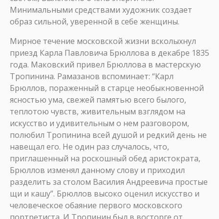
Минимальными средствами художник создает
образ сильной, уверенной в себе женщины.
Мирное течение московской жизни всколыхнул
приезд Карла Павловича Брюллова в декабре 1835
года. Маковский привел Брюллова в мастерскую
Тропинина. Рамазанов вспоминает: “Карл
Брюллов, пораженный в старце необыкновенной
ясностью ума, свежей памятью всего былого,
теплотою чувств, живительным взглядом на
искусство и удивительным о нем разговором,
полюбил Тропинина всей душой и редкий день не
навещал его. Не один раз случалось, что,
приглашенный на роскошный обед аристократа,
Брюллов изменял данному слову и приходил
разделить за столом Василия Андреевича простые
щи и кашу”. Брюллов высоко оценил искусство и
человеческое обаяние первого московского
портретиста. И Тропинин был в восторге от