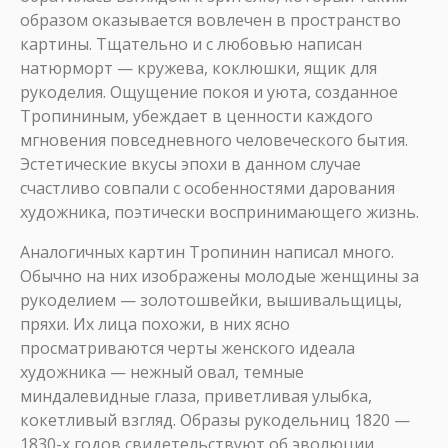
образом оказывается вовлечен в пространство
картины. Тщательно и с любовью написан
натюрморт — кружева, коклюшки, ящик для
рукоделия. Ощущение покоя и уюта, созданное
Тропининым, убеждает в ценности каждого
мгновения повседневного человеческого бытия.
Эстетические вкусы эпохи в данном случае
счастливо совпали с особенностями дарования
художника, поэтически воспринимающего жизнь.
Аналогичных картин Тропинин написал много.
Обычно на них изображены молодые женщины за
рукоделием — золотошвейки, вышивальщицы,
пряхи. Их лица похожи, в них ясно
просматриваются черты женского идеала
художника — нежный овал, темные
миндалевидные глаза, приветливая улыбка,
кокетливый взгляд. Образы рукодельниц 1820 —
1830-х годов свидетельствуют об эволюции