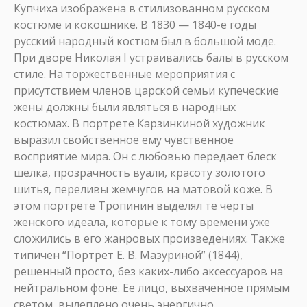
Купчиха изображена в стилизованном русском
костюме и кокошнике. В 1830 — 1840-е годы
русский народный костюм был в большой моде.
При дворе Николая I устраивались балы в русском
стиле. На торжественные мероприятия с
присутствием членов царской семьи купеческие
жены должны были являться в народных
костюмах. В портрете Карзинкиной художник
выразил свойственное ему чувственное
восприятие мира. Он с любовью передает блеск
шелка, прозрачность вуали, красоту золотого
шитья, переливы жемчугов на матовой коже. В
этом портрете Тропинин выделял те черты
женского идеала, которые к тому времени уже
сложились в его жанровых произведениях. Также
типичен “Портрет Е. В. Мазуриной” (1844),
решенный просто, без каких-либо аксессуаров на
нейтральном фоне. Ее лицо, выхваченное прямым
светом, вылеплено очень энергично.