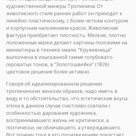
художественной манеры Тропинина. От
живописного стиля ранних работ он приходит к
линейно-пластическому, с более четким контуром
и корпусным наложением красок. Живописная
фактура приобретает плотность. Мелкие, плотно
положенные мазки делают картины похожими на
миниатюры в технике эмали. “Кружевница”
выполнена в изысканной гамме голубовато-
сероватых тонов, в “Золотошвейке” (1826)
цветовое решение более активно.
Говоря об идеализированном решении
тропининских женских образов, надо иметь в
виду и то обстоятельство, что эстетические вкусы
эпохи в данном случае счастливо совпали с
особенностью дарования художника,
воспринимавшего жизнь не критически, а
поэтически, не обличавшего, а утверждавшего.
Вот почему труд в его произведениях предстает