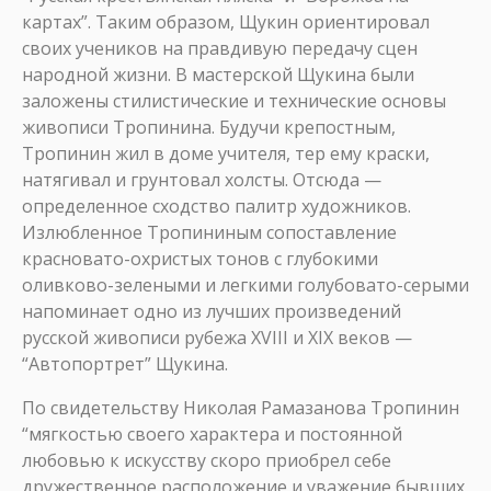
картах”. Таким образом, Щукин ориентировал
своих учеников на правдивую передачу сцен
народной жизни. В мастерской Щукина были
заложены стилистические и технические основы
живописи Тропинина. Будучи крепостным,
Тропинин жил в доме учителя, тер ему краски,
натягивал и грунтовал холсты. Отсюда —
определенное сходство палитр художников.
Излюбленное Тропининым сопоставление
красновато-охристых тонов с глубокими
оливково-зелеными и легкими голубовато-серыми
напоминает одно из лучших произведений
русской живописи рубежа XVIII и XIX веков —
“Автопортрет” Щукина.
По свидетельству Николая Рамазанова Тропинин
“мягкостью своего характера и постоянной
любовью к искусству скоро приобрел себе
дружественное расположение и уважение бывших