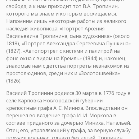
свобода, а к нам приходит тот В.А. Тропинин,
которого мы знаем и которым восхищаемся.
Напомним лишь некоторые работы из великого
наследия живописца: «Портрет Арсения
Васильевича Тропинина, сына художника» (около
1818), «Портрет Александра Сергеевича Пушкина»
(1827), «Автопортрет с кистями и палитрой на
фоне окна с видом на Кремль» (1844) и, наконец,
знакомые нам с детства портреты незнакомок из
простолюдинов, среди них и «Золотошвейка»
(1826).
Василий Тропинин родился 30 марта в 1776 году в
селе Карповка Новгородской губернии
крепостным графа А. С. Миниха. Впоследствии он
перешел во владение графа И. И. Моркова в
составе приданого за дочерью Миниха, Натальей.
Отец его, управляющий у графа, за верную службу
получил вольную, однако без детей. Тропинин