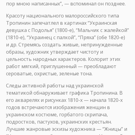
пор мною написанных”, — вспоминал он позднее.
Красоту национального малороссийского типа
Тропинин запечатлел в картинах “Украинская
девушка с Подолья” (1800-е), “Мальчик с жалейкой”
(1810-е), “Украинец с палкой”, “Пряха” (обе 1820-е)
и др. Стремясь создать живые, непринужденные
образы, художник утверждает чистоту и
цельность народных характеров. Колорит этих
работ мягкий, приглушенный — преобладают
сероватые, охристые, зеленые тона.
Следы активной работы над украинской
тематикой обнаруживает графика Тропинина. В
его акварелях и рисунках 1810-х — начала 1820-х
годов встречаются изображения женщин в
украинском костюме, горбатого скрипача,
подростков, пастухов, украинских крестьян.
Лучшие жанровые эскизы художника — “Жницы” и