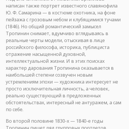
написан также портрет известного славянофила
Ю. Ф. Самарина — в костюме охотника, на фоне
пейзажа с грозовым небом и клубящимися тучами
(1846). Но общий романтический замысел
Тропинин снимает, вдумчиво вглядываясь в
реальные черты модели, отыскивая в лице
российского философа, историка, публициста
отражение насыщенной духовной,
интеллектуальной жизни. И в этих поисках
характер дарования Тропинина оказывается в
наибольшей степени созвучен новым
устремлениям эпохи — художника интересует не
просто исключительная личность, а человек,
реально существующий в предложенных
обстоятельствах, интересный не антуражем, а сам
по себе.
Во второй половине 1830-х — 1840-е годы
Тропинин пишет ряд групповых портретов.