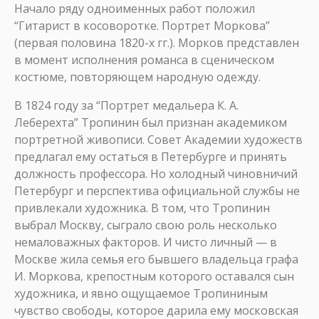
Начало ряду одноименных работ положил
“Гитарист в косоворотке. Портрет Моркова”
(первая половина 1820-х гг.). Морков представлен
в момент исполнения романса в сценическом
костюме, повторяющем народную одежду.
В 1824 году за “Портрет медальера К. А.
Леберехта” Тропинин был признан академиком
портретной живописи. Совет Академии художеств
предлагал ему остаться в Петербурге и принять
должность профессора. Но холодный чиновничий
Петербург и перспектива официальной службы не
привлекали художника. В том, что Тропинин
выбрал Москву, сыграло свою роль несколько
немаловажных факторов. И чисто личный — в
Москве жила семья его бывшего владельца графа
И. Моркова, крепостным которого оставался сын
художника, и явно ощущаемое Тропининым
чувство свободы, которое дарила ему московская