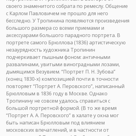
своего знаменитого собрата по ремеслу. Общение
с Карлом Павловичем не прошло для него
бесследно. У Тропинина появляются произведения
большого размера со всеми приемами и
аксессуарами большого парадного портрета. В
портрете самого Брюллова (1836) артистическую
незаурядность художника Тропинин
подчеркивает пышным фоном: античными
развалинами, увитыми виноградными лозами,
дымящимся Везувием. “Портрет П. Н. Зубова”
(конец 1830-х) композицией почти в точности
повторяет “Портрет А. Перовского”, написанный
Брюлловым в 1836 году в Москве. Однако
Тропинину не совсем удалось справиться с
большой портретной формой. (В то же время
“Портрет А. А. Перовского” в халате у окна мог
быть написан Брюлловым под влиянием
московских впечатлений, и в частности от