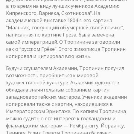
в то время на виду лучших учеников Академии:
Кипренского, Варнека, Скотникова”. На
академической выставке 1804 г. его картина
“Мальчик, тоскующий об умершей своей птичке”,
написанная по картине Грёза, была замечена
самой императрицей. О Тропинине заговорили
как о “русском Грёзе”. Этого живописца Тропинин
копировал и цитировал всю жизнь.
Будучи слушателем Академии, Тропинин получил
возможность приобщиться к мировой
художественной культуре. Академия художеств
обладала значительным собранием картин
западноевропейских мастеров. Ученики академии
копировали также с картин, находившихся в
Императорском Эрмитаже. По копиям Тропинина
можно судить о его интересе к голландским и
фламандским мастерам — Рембрандту, Йордансу,
Тенирсу. Если с Грезом Тропинина сближало