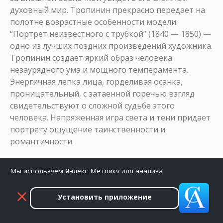
духовный мир. Тропинин прекрасно передает на
полотне возрастные особенности модели.
“Портрет неизвестного с трубкой” (1840 — 1850) —
одно из лучших поздних произведений художника.
Тропинин создает яркий образ человека
незаурядного ума и мощного темперамента.
Энергичная лепка лица, горделивая осанка,
проницательный, с затаенной горечью взгляд
свидетельствуют о сложной судьбе этого
человека. Напряженная игра света и тени придает
портрету ощущение таинственности и
романтичности.
В поздних портретах — М.Ф.Протасьева и
Мы используем Яндекс Метрику для анализа
Е.П.Протасьевой (1840-е), Е.А.Селивановской (1852),
посещаемости сайта. Нажмите «Принять», чтобы
Левицкой-Волконской (?) (1852) Тропинину
разрешить сбор данных.
удалось достичь редкой гармонии трезвой
Установить приложение
Принять
Закрыть
объективности с повествованием о бытовом
окружении моделей. Парные портреты