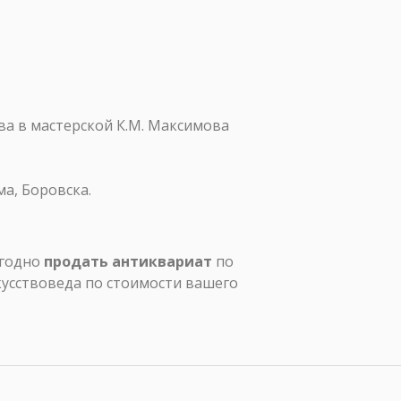
ова в мастерской К.М. Максимова
а, Боровска.
ыгодно
продать антиквариат
по
кусствоведа по стоимости вашего