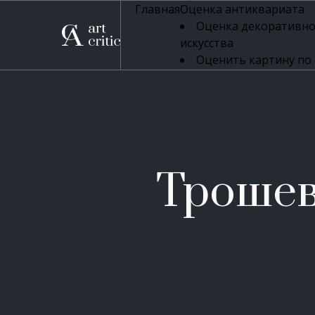
Главная
Оценка антиквариата
Оценка декоративно
искусства
Оценить картину по
профессиональная оцен
Оценка живописи
Оценка серебряных 
Оценка фарфора
Оценка осветительн
Оценка антикварног
Трошев
Оценка антикварной
Оценка книг
Оценка бронзовых и
Оценка икон