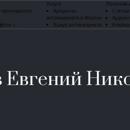
Услуги
Полезная
 прикладного
Аукционы
Статьи
антиквариата в Москве
Художн
 фото —
Выкуп антиквариата
Клейма
ка картин онлайн
в день обращения
Указате
Высокая цена выкупа
клейм 17-
изделий
антиквариата
Бижуте
Эксперты
Серебр
ых приборов
антиквариата
Литейн
о стекла
Антикварные книги
мастерски
 Евгений Ник
 мебели
Скупка антиквариата
Фарфо
Скупка антикварной
Ювели
зделий
мебели
Скупка антикварных
часов
Продать старинные
часы в Москве
Скупка старинных
вещей