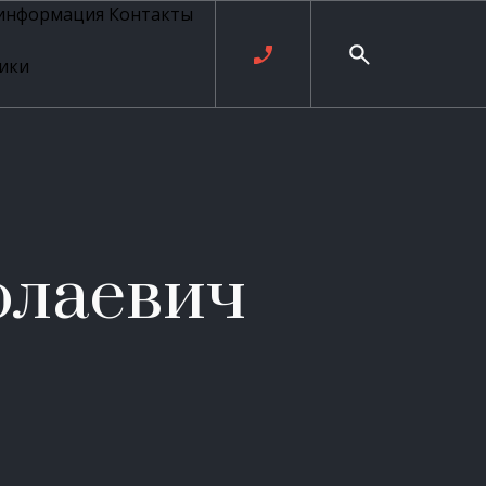
 информация
Контакты
ики
ль русских
20 века
рия
о
ые
е
олаевич
ровые
рные