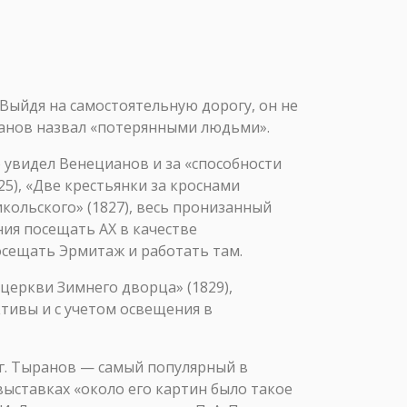
 Выйдя на самостоятельную дорогу, он не
ианов назвал «потерянными людьми».
о увидел Венецианов и за «способности
5), «Две крестьянки за кроснами
икольского» (1827), весь пронизанный
ия посещать АХ в качестве
осещать Эрмитаж и работать там.
церкви Зимнего дворца» (1829),
тивы и с учетом освещения в
 гг. Тыранов — самый популярный в
выставках «около его картин было такое