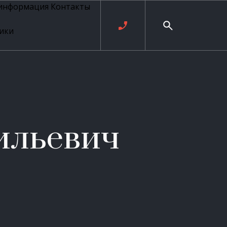
 информация
Контакты
ики
ль русских
20 века
рия
о
ые
е
ильевич
ровые
рные