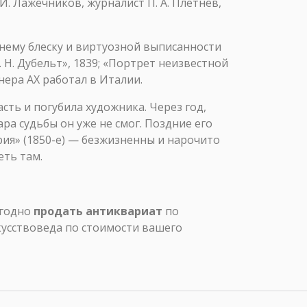
. Лажечников, журналист П. А. Плетнев,
ешнему блеску и виртуозной выписанности
 Н. Дубельт», 1839; «Портрет неизвестной
онера АХ работал в Италии.
асть и погубила художника. Через год,
а судьбы он уже не смог. Поздние его
ория» (1850-е) — безжизненны и нарочито
еть там.
ыгодно
продать антиквариат
по
кусствоведа по стоимости вашего