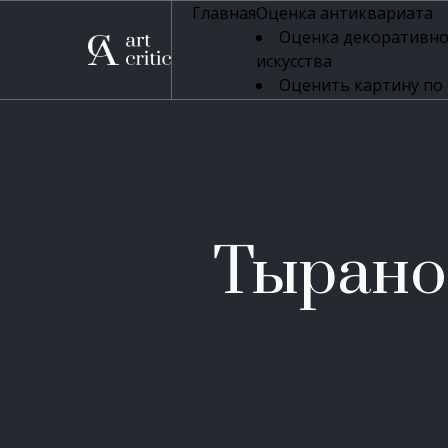
Главная
Оценка антиквариата
Оценка декоративно
искусства
Оценить картину по
профессиональная оцен
Оценка живописи
Оценка серебряных 
Оценка фарфора
Оценка осветительн
Оценка антикварног
Тырано
Оценка антикварной
Оценка книг
Оценка бронзовых и
Оценка икон