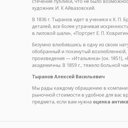
стечение публики, что не было возможнос
художник И. К Айвазовский.
В 1836 г. Тыранов идет в ученики к К. П.
деталей, все более утрачивая искренност
в лиловой шали», «Портрет Е. П. Ковригин
Безумно влюбившись в одну из своих натур
обобранный и покинутый возлюбленной, ху
произведения — «Итальянка» (ок. 1851), 
академичны. В 1859 г., тяжело больной ча
Тыранов Алексей Васильевич
Мы рады каждому обращению в компанию 
рыночной стоимости в удобное для вас в
предмета, если вам нужна
оценка антик