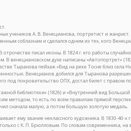
т.
ных учеников А. В. Венецианова, портретист и жанрист.
енным соблазнам и сделался одним из тех, кого Венец
 отрочестве писал иконы. В 1824 г. его работы случайн
м. В венециановском духе написаны «Автопортрет» (182
честве Тыранова пейзаж «Вид на реке Тосне близ села Н
енностью. Венецианов добился для Тыранова разрешен
го под покровительство ОПХ, достал билет с правом п
жной библиотеки» (1826) и «Внутренний вид Большой 
им методом, то есть по всем правилам прямой перспек
чил сначала малую, а потом большую золотую медаль.
сваивает ему звание неклассного художника. В 1830-40-х
олько с К. П. Брюлловым. По словам современника, на 