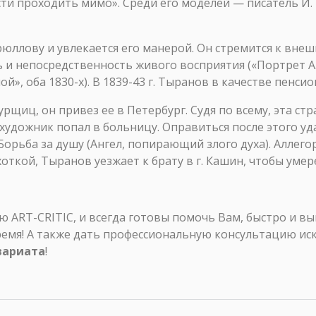
ти проходить мимо». Среди его моделей — писатель И. И
 Брюллову и увлекается его манерой. Он стремится к вн
ь и непосредственность живого восприятия («Портрет А.
ой», оба 1830-х). В 1839-43 г. Тыранов в качестве пенси
щиц, он привез ее в Петербург. Судя по всему, эта стр
дожник попал в больницу. Оправиться после этого удар
«Борьба за душу (Ангел, попирающий злого духа). Аллег
хоткой, Тыранов уезжает к брату в г. Кашин, чтобы умер
ART-CRITIC, и всегда готовы помочь Вам, быстро и в
ремя! А также дать профессиональную консультацию ис
вариата
!