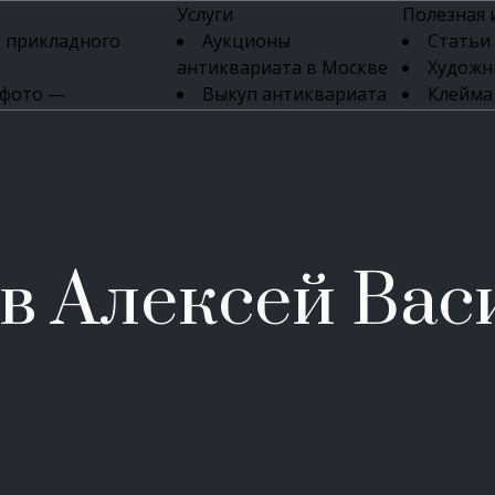
Услуги
Полезная
 прикладного
Аукционы
Статьи
антиквариата в Москве
Художн
 фото —
Выкуп антиквариата
Клейма
ка картин онлайн
в день обращения
Указате
Высокая цена выкупа
клейм 17-
изделий
антиквариата
Бижуте
Эксперты
Серебр
ых приборов
антиквариата
Литейн
о стекла
Антикварные книги
мастерски
в Алексей Вас
 мебели
Скупка антиквариата
Фарфо
Скупка антикварной
Ювели
зделий
мебели
Скупка антикварных
часов
Продать старинные
часы в Москве
Скупка старинных
вещей