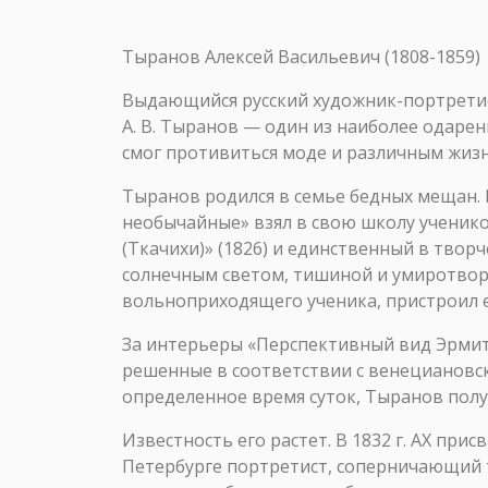
Тыранов Алексей Васильевич (1808-1859)
Выдающийся русский художник-портретис
А. В. Тыранов — один из наиболее одарен
смог противиться моде и различным жизн
Тыранов родился в семье бедных мещан. В
необычайные» взял в свою школу ученико
(Ткачихи)» (1826) и единственный в твор
солнечным светом, тишиной и умиротвор
вольноприходящего ученика, пристроил е
За интерьеры «Перспективный вид Эрмита
решенные в соответствии с венециановск
определенное время суток, Тыранов полу
Известность его растет. В 1832 г. АХ при
Петербурге портретист, соперничающий т