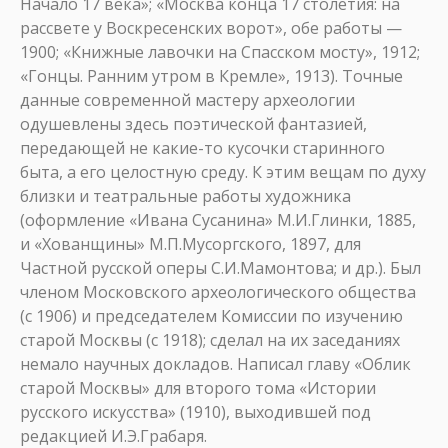
Начало 17 века»; «Москва конца 17 столетия: на
рассвете у Воскресенских ворот», обе работы —
1900; «Книжные лавочки на Спасском мосту», 1912;
«Гонцы. Ранним утром в Кремле», 1913). Точные
данные современной мастеру археологии
одушевлены здесь поэтической фантазией,
передающей не какие-то кусочки старинного
быта, а его целостную среду. К этим вещам по духу
близки и театральные работы художника
(оформление «Ивана Сусанина» М.И.Глинки, 1885,
и «Хованщины» М.П.Мусоргского, 1897, для
Частной русской оперы С.И.Мамонтова; и др.). Был
членом Московского археологического общества
(с 1906) и председателем Комиссии по изучению
старой Москвы (с 1918); сделал на их заседаниях
немало научных докладов. Написал главу «Облик
старой Москвы» для второго тома «Истории
русского искусства» (1910), выходившей под
редакцией И.Э.Грабаря.