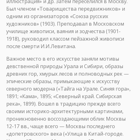
иллюстрация» и др. Затем переселился в Москву.
Был членом «Товарищества передвижников» и
одним из организаторов «Союза русских
художников» (1903). Преподавал в Московском
училище живописи, ваяния и зодчества (1901-
1918), руководил классом пейзажной живописи
после смерти И.И.Левитана.
Важное место в его искусстве заняли мотивы
девственной природы Урала и Сибири, образы
древних гор, хмурых лесов и полноводных рек —
эпические образы, примыкающие к искусству
северного модерна («Тайга на Урале. Синяя гора»,
1891; «Кама», 1895; «Северный край. Сибирская
река», 1899). Вошел в традицию прежде всего
своими историко-архитектурными картинами,
проникновенно воссоздающими облик Москвы
12-17 вв., чаще всего — Москвы последнего
«допетровского» века («Улица в Китай-городе.