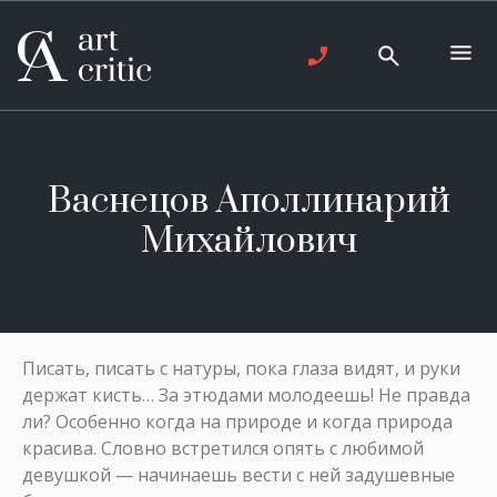
Васнецов Аполлинарий
Михайлович
Писать, писать с натуры, пока глаза видят, и руки
держат кисть… За этюдами молодеешь! Не правда
ли? Особенно когда на природе и когда природа
красива. Словно встретился опять с любимой
девушкой — начинаешь вести с ней задушевные