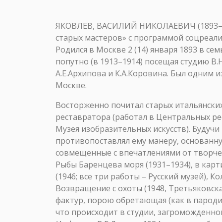
ЯКОВЛЕВ, ВАСИЛИЙ НИКОЛАЕВИЧ (1893–195
старых мастеров» с программой соцреали
Родился в Москве 2 (14) января 1893 в с
попутно (в 1913–1914) посещая студию В.
А.Е.Архипова и К.А.Коровина. Был одним 
Москве.
Восторженно почитал старых итальянских
реставратора (работал в Центральных ре
Музея изобразительных искусств). Будуч
противопоставлял ему манеру, основанну
совмещенные с впечатлениями от творче
Рыбы Баренцева моря (1931–1934), в карт
(1946; все три работы – Русский музей), К
Возвращение с охоты (1948, Третьяковск
фактур, порою обретающая (как в пароди
что происходит в студии, загроможденно