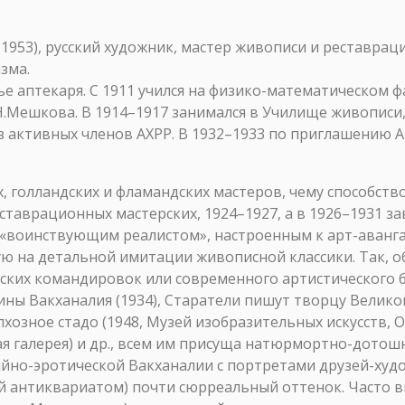
3), русский художник, мастер живописи и реставраци
зма.
емье аптекаря. С 1911 учился на физико-математическом
Н.Мешкова. В 1914–1917 занимался в Училище живописи, 
из активных членов АХРР. В 1932–1933 по приглашению 
, голландских и фламандских мастеров, чему способст
ставрационных мастерских, 1924–1927, а в 1926–1931 
и «воинствующим реалистом», настроенным к арт-аванг
ю на детальной имитации живописной классики. Так, об
ских командировок или современного артистического 
ины Вакханалия (1934), Старатели пишут творцу Великой
олхозное стадо (1948, Музей изобразительных искусств, 
ая галерея) и др., всем им присуща натюрмортно-дотош
йно-эротической Вакханалии с портретами друзей-худо
й антиквариатом) почти сюрреальный оттенок. Часто в