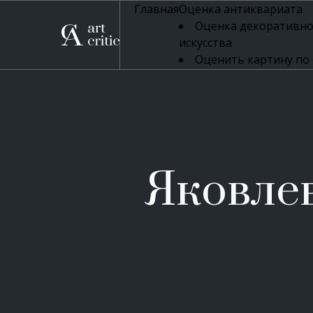
Главная
Оценка антиквариата
Оценка декоративно
искусства
Оценить картину по
профессиональная оцен
Оценка живописи
Оценка серебряных 
Оценка фарфора
Оценка осветительн
Оценка антикварног
Яковле
Оценка антикварной
Оценка книг
Оценка бронзовых и
Оценка икон