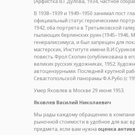
(Арфистка В.Г.Дулова, 1934, частное собра
В 1938–1939 и 1949–1950 занимал пост г
официальный статус героическими портре
1942; оба портрета в Третьяковской гале
пылающих берлинских руин (1945–1946, 
генералиссимуса, и был запрещен для пок
мастерских, Институте имени В.И.Суриков
повесть Фрол Скопин (опубликована в его
великих русских художниках, 1952; Худо
автоцензурными. Последней крупной рабо
Севастопольской панорамы Ф.А.Рубо (с 195
Умер Яковлев в Москве 29 июня 1953.
Яковлев Василий Николаевич
Мы рады каждому обращению в компанию 
рыночной стоимости в удобное для вас в
предмета, если вам нужна
оценка антик