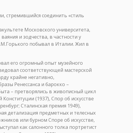
и, стремившийся соединить «стиль
 факультете Московского университета,
ваяния и зодчества, в частности у
А.М.Горького побывал в Италии. Жил в
вовал его огромный опыт музейного
заведовал соответствующей мастерской
арду крайне негативно,
разы Ренессанса и барокко –
быта – претворялись в живописный цикл
 Конституции (1937), Спор об искусстве
Оренбург; Сталинская премия 1949),
ная детализация предметных и телесных
жников или бурном Споре об искусстве,
ыступал как салонного толка портретист