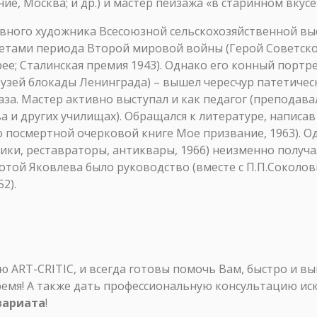
ние, Москва; и др.) и мастер пейзажа «в старинном вкусе
лавного художника Всесоюзной сельскохозяйственной вы
тами периода Второй мировой войны (Герой Советского
рее; Сталинская премия 1943). Однако его конный портр
Музей блокады Ленинграда) – вышел чересчур патетиче
аза. Мастер активно выступал и как педагог (преподав
а и других училищах). Обращался к литературе, написа
 посмертной очерковой книге Мое призвание, 1963). Одн
жники, реставраторы, антиквары, 1966) неизменно пол
той Яковлева было руководство (вместе с П.П.Соколо
2).
ART-CRITIC, и всегда готовы помочь Вам, быстро и в
ремя! А также дать профессиональную консультацию ис
вариата
!