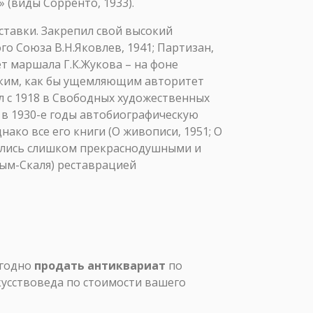
» (виды Сорренто, 1933).
ставки. Закрепил свой высокий
 Союза В.Н.Яковлев, 1941; Партизан,
ет маршала Г.К.Жукова – на фоне
ским, как бы ущемляющим авторитет
ал с 1918 в Свободных художественных
в в 1930-е годы автобиографическую
ако все его книги (О живописи, 1951; О
учались слишком прекраснодушными и
вым-Скаля) реставрацией
ыгодно
продать антиквариат
по
кусствоведа по стоимости вашего