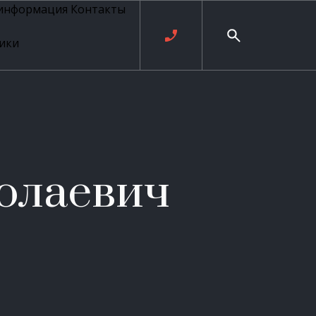
 информация
Контакты
ики
ль русских
20 века
рия
о
ые
е
олаевич
ровые
рные