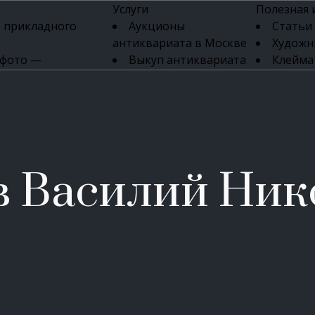
Услуги
Полезная
 прикладного
Аукционы
Статьи
антиквариата в Москве
Художн
 фото —
Выкуп антиквариата
Клейма
ка картин онлайн
в день обращения
Указате
Высокая цена выкупа
клейм 17-
изделий
антиквариата
Бижуте
Эксперты
Серебр
ых приборов
антиквариата
Литейн
о стекла
Антикварные книги
мастерски
в Василий Ник
 мебели
Скупка антиквариата
Фарфо
Скупка антикварной
Ювели
зделий
мебели
Скупка антикварных
часов
Продать старинные
часы в Москве
Скупка старинных
вещей