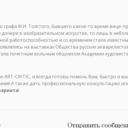
графа Ф.И. Толстого, бывшего какое-то время вице-пр
м дочери в изобразительном искусстве, то лишь в небо
ной работоспособностью и со временем стала известн
оявлялись на выставках Общества русских акварелистов. 
тала почетным вольным общником Академии художеств
ART-CRITIC, и всегда готовы помочь Вам, быстро и в
ремя! А также дать профессиональную консультацию ис
вариата
!
с
Отправить сообщен