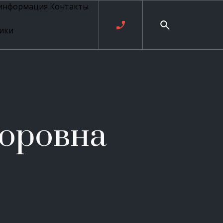
 информация
Контакты
ики
ль русских
20 века
рия
о
ые
е
оровна
ровые
рные