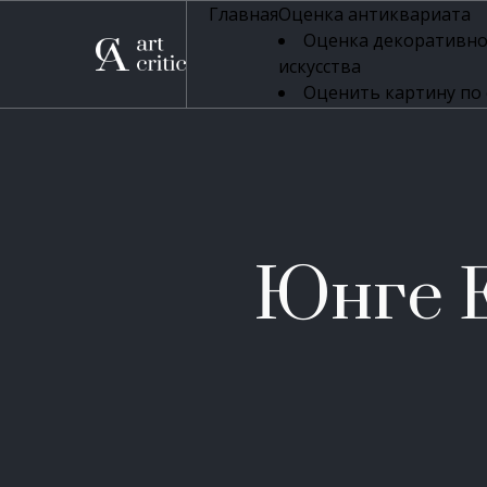
Главная
Оценка антиквариата
Оценка декоративно
искусства
Оценить картину по
профессиональная оцен
Оценка живописи
Оценка серебряных 
Оценка фарфора
Оценка осветительн
Оценка антикварног
Юнге 
Оценка антикварной
Оценка книг
Оценка бронзовых и
Оценка икон