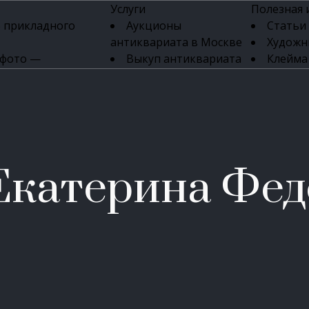
Услуги
Полезная
 прикладного
Аукционы
Статьи
антиквариата в Москве
Художн
 фото —
Выкуп антиквариата
Клейма
ка картин онлайн
в день обращения
Указате
Высокая цена выкупа
клейм 17-
изделий
антиквариата
Бижуте
Эксперты
Серебр
ых приборов
антиквариата
Литейн
о стекла
Антикварные книги
мастерски
Екатерина Фед
 мебели
Скупка антиквариата
Фарфо
Скупка антикварной
Ювели
зделий
мебели
Скупка антикварных
часов
Продать старинные
часы в Москве
Скупка старинных
вещей