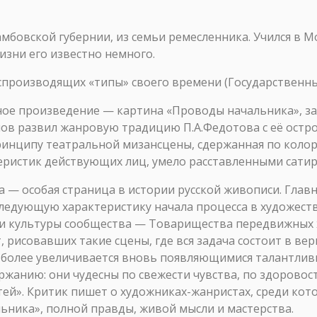
мбовской губернии, из семьи ремесленника. Учился в 
жизни его известно немного.
спроизводящих «типы» своего времени (Государственный
ое произведение — картина «Проводы начальника», за
ов развил жанровую традицию П.А.Федотова с её остр
инципу театральной мизансцены, сдержанная по колор
еристик действующих лиц, умело расставленными сати
а — особая страница в истории русской живописи. Глав
т следующую характеристику начала процесса в художес
и культуры сообщества — Товарищества передвижных 
, рисовавших такие сцены, где вся задача состоит в в
 и более увеличивается вновь появляющимися талантли
жанию: они чудесны по свежести чувства, по здоровости
ей». Критик пишет о художниках-жанристах, среди кото
ника», полной правды, живой мысли и мастерства.