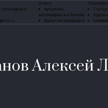
Услуги
Полезная
 прикладного
Аукционы
Статьи
антиквариата в Москве
Художн
 фото —
Выкуп антиквариата
Клейма
ка картин онлайн
в день обращения
Указате
Высокая цена выкупа
клейм 17-
изделий
антиквариата
Бижуте
Эксперты
Серебр
ых приборов
антиквариата
Литейн
о стекла
Антикварные книги
мастерски
нов Алексей Л
 мебели
Скупка антиквариата
Фарфо
Скупка антикварной
Ювели
зделий
мебели
Скупка антикварных
часов
Продать старинные
часы в Москве
Скупка старинных
вещей