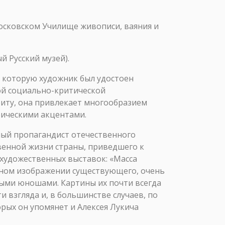
Московском Училище живописи, ваяния и
 Русский музей).
 которую художник был удостоен
ой социально-критической
иту, она привлекает многообразием
рическими акцентами.
ный пропагандист отечественного
твенной жизни страны, приведшего к
художественных выставок: «Масса
ерном изображении существующего, очень
выми юношами. Картины их почти всегда
 взгляда и, в большинстве случаев, по
рых он упомянет и Алексея Лукича