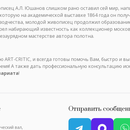
писец А.Л. Юшанов слишком рано оставил сей мир, нап
 которую на академической выставке 1864 года он полу
 зодчества, молодой живописец продолжил образование
брел набирающий известность как коллекционер москов
незаурядном мастерстве автора полотна.
ART-CRITIC, и всегда готовы помочь Вам, быстро и в
ремя! А также дать профессиональную консультацию ис
вариата
!
с
Отправить сообщен
ческий вал,