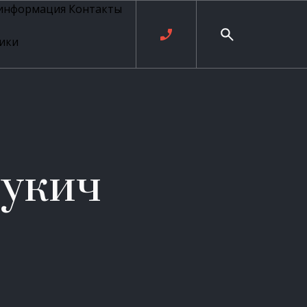
 информация
Контакты
ики
ль русских
20 века
рия
о
ые
е
укич
ровые
рные