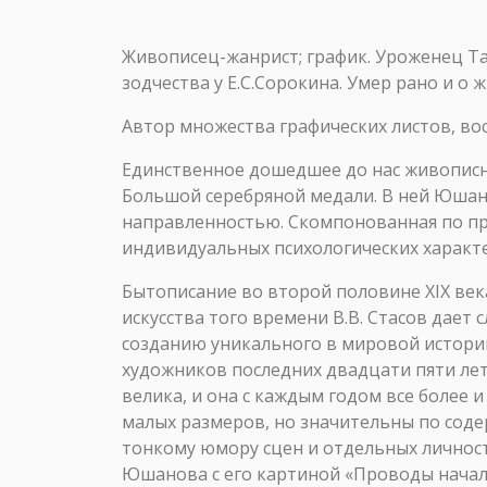
Живописец-жанрист; график. Уроженец Та
зодчества у Е.С.Сорокина. Умер рано и о 
Автор множества графических листов, во
Единственное дошедшее до нас живописн
Большой серебряной медали. В ней Юшан
направленностью. Скомпонованная по пр
индивидуальных психологических характ
Бытописание во второй половине XIX век
искусства того времени В.В. Стасов дае
созданию уникального в мировой истори
художников последних двадцати пяти лет
велика, и она с каждым годом все более
малых размеров, но значительны по содер
тонкому юмору сцен и отдельных личност
Юшанова с его картиной «Проводы началь