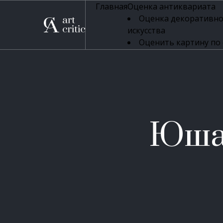
Главная
Оценка антиквариата
Оценка декоративно
искусства
Оценить картину по
профессиональная оцен
Оценка живописи
Оценка серебряных 
Оценка фарфора
Оценка осветительн
Оценка антикварног
Юша
Оценка антикварной
Оценка книг
Оценка бронзовых и
Оценка икон