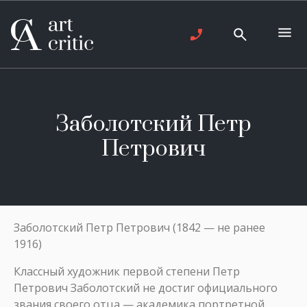
Заболотский Петр
Петрович
Заболотский Петр Петрович (1842 — не ранее
1916)
Классный художник первой степени Петр
Петрович Заболотский не достиг официального
звания своего отца — академика портретной