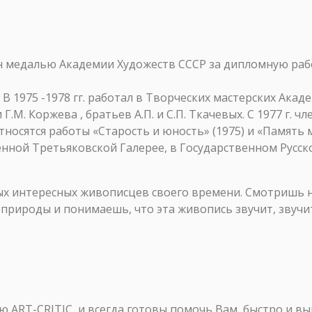
н медалью Академии Художеств СССР за дипломную раб
а. В 1975 -1978 гг. работал в Творческих мастерских Ак
М. Коржева , братьев А.П. и С.П. Ткачевых. С 1977 г. ч
осятся работы «Старость и юность» (1975) и «Память мо
енной Третьяковской Галерее, в Государственном Русск
ых интересных живописцев своего времени. Смотришь н
 природы и понимаешь, что эта живопись звучит, звучи
ART-CRITIC, и всегда готовы помочь Вам, быстро и в