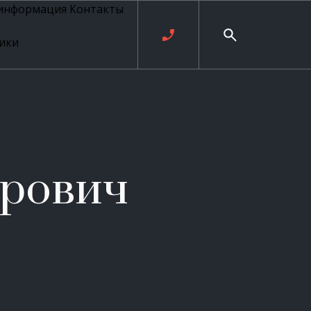
 информация
Контакты
ики
ль русских
20 века
рия
о
ые
е
орович
ровые
рные