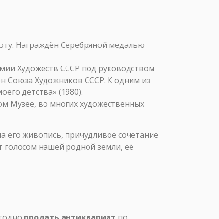
оту. Награждён Серебряной медалью
адемии Художеств СССР под руководством
лен Союза Художников СССР. К одним из
его детства» (1980).
ом Музее, во многих художественных
а его живопись, причудливое сочетание
т голосом нашей родной земли, её
ыгодно
продать антиквариат
по