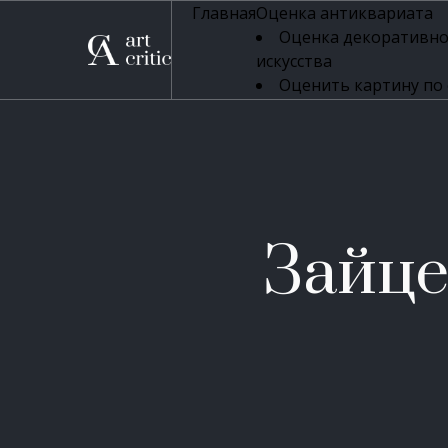
Главная
Оценка антиквариата
Оценка декоративно
искусства
Оценить картину по
профессиональная оцен
Оценка живописи
Оценка серебряных 
Оценка фарфора
Оценка осветительн
Оценка антикварног
Зайце
Оценка антикварной
Оценка книг
Оценка бронзовых и
Оценка икон