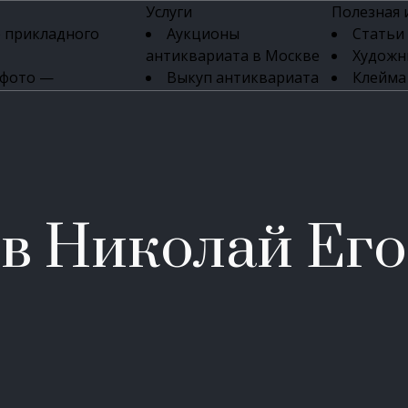
Услуги
Полезная
 прикладного
Аукционы
Статьи
антиквариата в Москве
Художн
 фото —
Выкуп антиквариата
Клейма
ка картин онлайн
в день обращения
Указате
Высокая цена выкупа
клейм 17-
изделий
антиквариата
Бижуте
Эксперты
Серебр
ых приборов
антиквариата
Литейн
о стекла
Антикварные книги
мастерски
в Николай Ег
 мебели
Скупка антиквариата
Фарфо
Скупка антикварной
Ювели
зделий
мебели
Скупка антикварных
часов
Продать старинные
часы в Москве
Скупка старинных
вещей