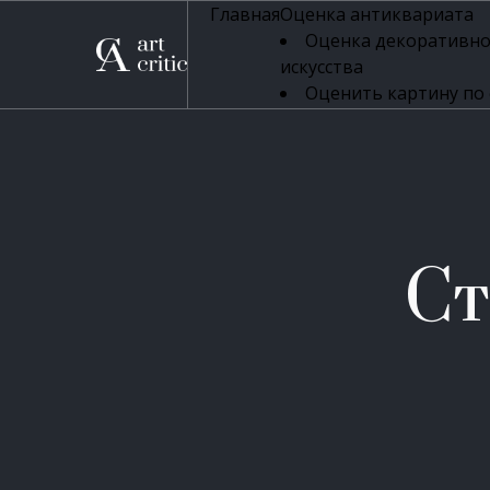
Главная
Оценка антиквариата
Оценка декоративно
искусства
Оценить картину по
профессиональная оцен
Оценка живописи
Оценка серебряных 
Оценка фарфора
Оценка осветительн
Оценка антикварног
Ст
Оценка антикварной
Оценка книг
Оценка бронзовых и
Оценка икон