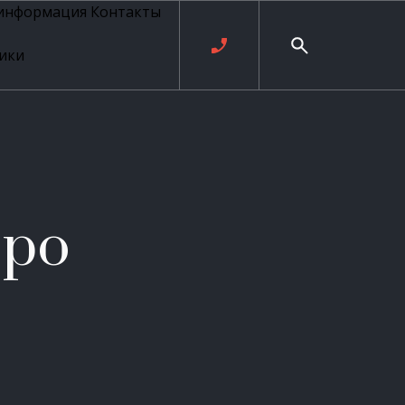
 информация
Контакты
ики
ль русских
20 века
рия
о
ые
е
бро
ровые
рные