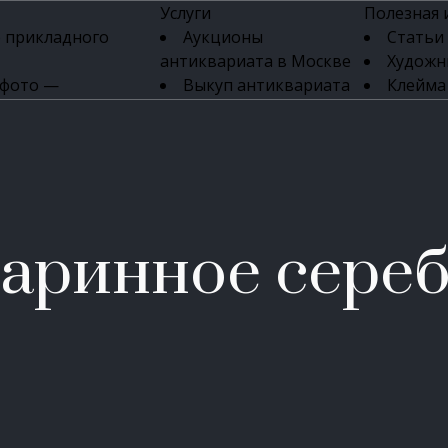
Услуги
Полезная
 прикладного
Аукционы
Статьи
антиквариата в Москве
Художн
 фото —
Выкуп антиквариата
Клейма
ка картин онлайн
в день обращения
Указате
Высокая цена выкупа
клейм 17-
изделий
антиквариата
Бижуте
Эксперты
Серебр
ых приборов
антиквариата
Литейн
о стекла
Антикварные книги
мастерски
аринное сере
 мебели
Скупка антиквариата
Фарфо
Скупка антикварной
Ювели
зделий
мебели
Скупка антикварных
часов
Продать старинные
часы в Москве
Скупка старинных
вещей