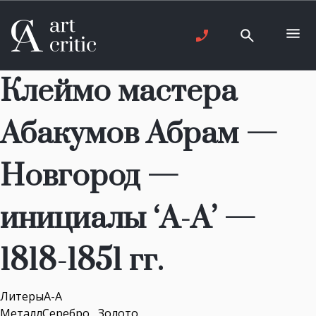
Клеймо мастера
Абакумов Абрам —
Новгород —
инициалы ‘А-А’ —
1818-1851 гг.
ЛитерыА-А
МеталлСеребро , Золото